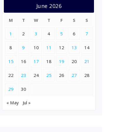
June 2026
M
T
W
T
F
S
S
1
2
3
4
5
6
7
8
9
10
11
12
13
14
15
16
17
18
19
20
21
22
23
24
25
26
27
28
29
30
« May
Jul »