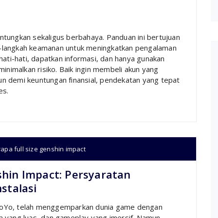
ntungkan sekaligus berbahaya. Panduan ini bertujuan
-langkah keamanan untuk meningkatkan pengalaman
hati-hati, dapatkan informasi, dan hanya gunakan
minimalkan risiko. Baik ingin membeli akun yang
n demi keuntungan finansial, pendekatan yang tepat
es.
apa full size genshin impact
in Impact: Persyaratan
stalasi
HoYo, telah menggemparkan dunia game dengan
a yang luas, dan gameplay yang imersif. Namun,