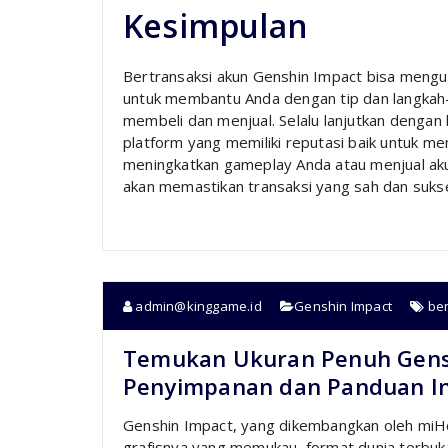
Kesimpulan
Bertransaksi akun Genshin Impact bisa mengu
untuk membantu Anda dengan tip dan langkah
membeli dan menjual. Selalu lanjutkan dengan 
platform yang memiliki reputasi baik untuk me
meningkatkan gameplay Anda atau menjual aku
akan memastikan transaksi yang sah dan suks
admin@kinggame.id
Genshin Impact
ber
Temukan Ukuran Penuh Gensh
Penyimpanan dan Panduan In
Genshin Impact, yang dikembangkan oleh mi
grafisnya yang memukau, format dunia terbuk