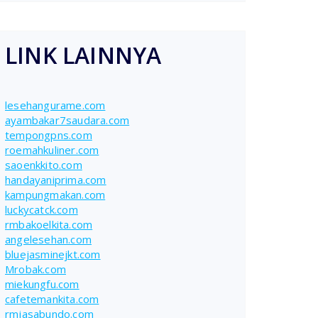
LINK LAINNYA
lesehangurame.com
ayambakar7saudara.com
tempongpns.com
roemahkuliner.com
saoenkkito.com
handayaniprima.com
kampungmakan.com
luckycatck.com
rmbakoelkita.com
angelesehan.com
bluejasminejkt.com
Mrobak.com
miekungfu.com
cafetemankita.com
rmjasabundo.com