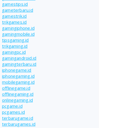
gamestips.id
gameterbaru.id
gamestrik.id
trikgames.id
gamingiphone.id
gamingmobile.id
tipsgaming.id
trikgaming.id
gamingpc.id
gamingandroid.id
gamingterbaru.id
iphonegame.id
iphonegaming.id
mobilegaming.id
offlinegame.id
offlinegaming.id
onlinegaming.id
pcgame.id
pcgames.id
terbarugame.id
terbarugames.id