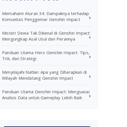
Memahami Aturan 34: Dampaknya terhadap
Komunitas Penggemar Genshin Impact
Misteri Dewa Tak Dikenal di Genshin Impact:
Mengungkap Asal Usul dan Perannya
Panduan Utama Hero Genshin Impact: Tips,
Trik, dan Strategi
Menjelajahi Natlan: Apa yang Diharapkan di
Wilayah Mendatang Genshin Impact
Panduan Utama Genshin Impact: Menguasai
Analisis Data untuk Gameplay Lebih Baik