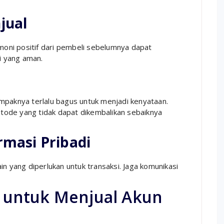
jual
imoni positif dari pembeli sebelumnya dapat
i yang aman.
mpaknya terlalu bagus untuk menjadi kenyataan.
ode yang tidak dapat dikembalikan sebaiknya
rmasi Pribadi
in yang diperlukan untuk transaksi. Jaga komunikasi
 untuk Menjual Akun