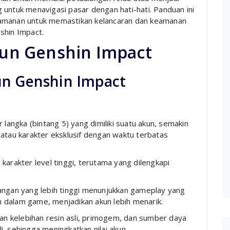
 untuk menavigasi pasar dengan hati-hati. Panduan ini
eamanan untuk memastikan kelancaran dan keamanan
shin Impact.
un Genshin Impact
n Genshin Impact
 langka (bintang 5) yang dimiliki suatu akun, semakin
a atau karakter eksklusif dengan waktu terbatas
 karakter level tinggi, terutama yang dilengkapi
langan yang lebih tinggi menunjukkan gameplay yang
n dalam game, menjadikan akun lebih menarik.
an kelebihan resin asli, primogem, dan sumber daya
 sehingga meningkatkan nilai akun.