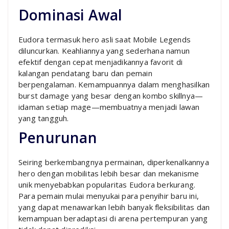
Dominasi Awal
Eudora termasuk hero asli saat Mobile Legends
diluncurkan. Keahliannya yang sederhana namun
efektif dengan cepat menjadikannya favorit di
kalangan pendatang baru dan pemain
berpengalaman. Kemampuannya dalam menghasilkan
burst damage yang besar dengan kombo skillnya—
idaman setiap mage—membuatnya menjadi lawan
yang tangguh.
Penurunan
Seiring berkembangnya permainan, diperkenalkannya
hero dengan mobilitas lebih besar dan mekanisme
unik menyebabkan popularitas Eudora berkurang.
Para pemain mulai menyukai para penyihir baru ini,
yang dapat menawarkan lebih banyak fleksibilitas dan
kemampuan beradaptasi di arena pertempuran yang