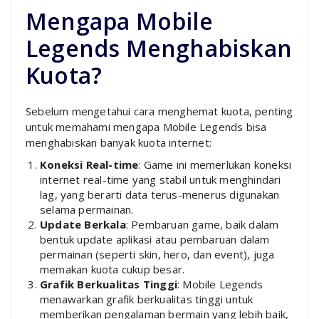
Mengapa Mobile
Legends Menghabiskan
Kuota?
Sebelum mengetahui cara menghemat kuota, penting
untuk memahami mengapa Mobile Legends bisa
menghabiskan banyak kuota internet:
Koneksi Real-time
: Game ini memerlukan koneksi
internet real-time yang stabil untuk menghindari
lag, yang berarti data terus-menerus digunakan
selama permainan.
Update Berkala
: Pembaruan game, baik dalam
bentuk update aplikasi atau pembaruan dalam
permainan (seperti skin, hero, dan event), juga
memakan kuota cukup besar.
Grafik Berkualitas Tinggi
: Mobile Legends
menawarkan grafik berkualitas tinggi untuk
memberikan pengalaman bermain yang lebih baik,