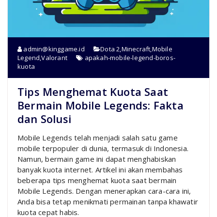
admin@kinggame.id
Dota 2
,
Minecraft
,
Mobile
Legend
,
Valorant
apakah-mobile-legend-boros-
kuota
Tips Menghemat Kuota Saat
Bermain Mobile Legends: Fakta
dan Solusi
Mobile Legends telah menjadi salah satu game
mobile terpopuler di dunia, termasuk di Indonesia.
Namun, bermain game ini dapat menghabiskan
banyak kuota internet. Artikel ini akan membahas
beberapa tips menghemat kuota saat bermain
Mobile Legends. Dengan menerapkan cara-cara ini,
Anda bisa tetap menikmati permainan tanpa khawatir
kuota cepat habis.