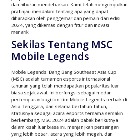
dan hiburan mendebarkan. Kami telah mengumpulkan
pratinjau mendalam tentang apa yang dapat
diharapkan oleh penggemar dan pemain dari edisi
2024, yang dikemas dengan fitur dan inovasi
menarik.
Sekilas Tentang MSC
Mobile Legends
Mobile Legends: Bang Bang Southeast Asia Cup
(MSC) adalah turnamen esports internasional
tahunan yang telah mendapatkan popularitas luar
biasa sejak awal. Ini berfungsi sebagai medan
pertempuran bagi tim-tim Mobile Legends terbaik di
Asia Tenggara, dan selama bertahun-tahun,
statusnya sebagai acara esports ternama semakin
berkembang. MSC 2024 adalah babak berikutnya
dalam kisah luar biasa ini, menjanjikan persaingan
yang lebih besar, acara yang lebih megah, dan