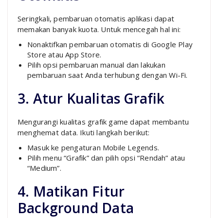
Seringkali, pembaruan otomatis aplikasi dapat
memakan banyak kuota. Untuk mencegah hal ini:
Nonaktifkan pembaruan otomatis di Google Play
Store atau App Store.
Pilih opsi pembaruan manual dan lakukan
pembaruan saat Anda terhubung dengan Wi-Fi.
3. Atur Kualitas Grafik
Mengurangi kualitas grafik game dapat membantu
menghemat data. Ikuti langkah berikut:
Masuk ke pengaturan Mobile Legends.
Pilih menu “Grafik” dan pilih opsi “Rendah” atau
“Medium”.
4. Matikan Fitur
Background Data