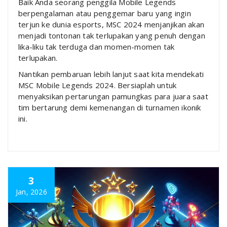
Baik Anda seorang penggila Mobile Legends
berpengalaman atau penggemar baru yang ingin
terjun ke dunia esports, MSC 2024 menjanjikan akan
menjadi tontonan tak terlupakan yang penuh dengan
lika-liku tak terduga dan momen-momen tak
terlupakan.
Nantikan pembaruan lebih lanjut saat kita mendekati
MSC Mobile Legends 2024. Bersiaplah untuk
menyaksikan pertarungan pamungkas para juara saat
tim bertarung demi kemenangan di turnamen ikonik
ini.
3
Jan, 2026