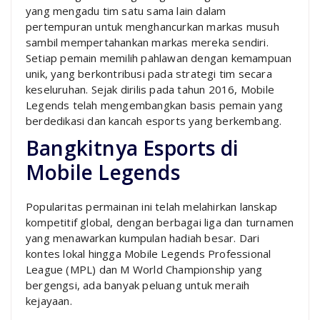
yang mengadu tim satu sama lain dalam
pertempuran untuk menghancurkan markas musuh
sambil mempertahankan markas mereka sendiri.
Setiap pemain memilih pahlawan dengan kemampuan
unik, yang berkontribusi pada strategi tim secara
keseluruhan. Sejak dirilis pada tahun 2016, Mobile
Legends telah mengembangkan basis pemain yang
berdedikasi dan kancah esports yang berkembang.
Bangkitnya Esports di
Mobile Legends
Popularitas permainan ini telah melahirkan lanskap
kompetitif global, dengan berbagai liga dan turnamen
yang menawarkan kumpulan hadiah besar. Dari
kontes lokal hingga Mobile Legends Professional
League (MPL) dan M World Championship yang
bergengsi, ada banyak peluang untuk meraih
kejayaan.