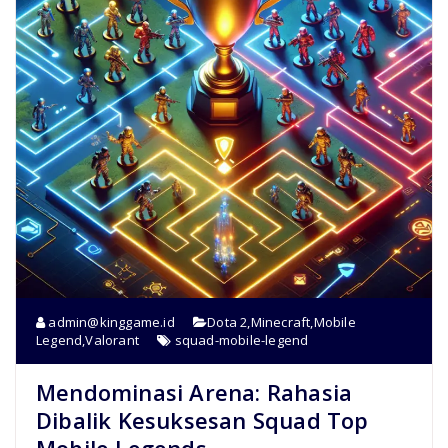
admin@kinggame.id
Dota 2
,
Minecraft
,
Mobile
Legend
,
Valorant
squad-mobile-legend
Mendominasi Arena: Rahasia
Dibalik Kesuksesan Squad Top
Mobile Legends