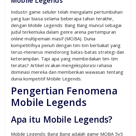
Industri game seluler telah mengalami pertumbuhan
yang luar biasa selama beberapa tahun terakhir,
dengan Mobile Legends: Bang Bang muncul sebagai
judul terkemuka dalam genre arena pertempuran
online multipemain masif (MOBA). Dunia
kompetitifnya penuh dengan tim-tim berbakat yang
terus-menerus mendorong batas-batas strategi dan
keterampilan. Tapi apa yang membedakan tim-tim
teratas? Artikel ini akan mengeksplorasi rahasia
dominasi mereka dan memberikan wawasan tentang
dunia kompetitif Mobile Legends.
Pengertian Fenomena
Mobile Legends
Apa itu Mobile Legends?
Mobile Legends: Bang Bang adalah game MOBA 5v5