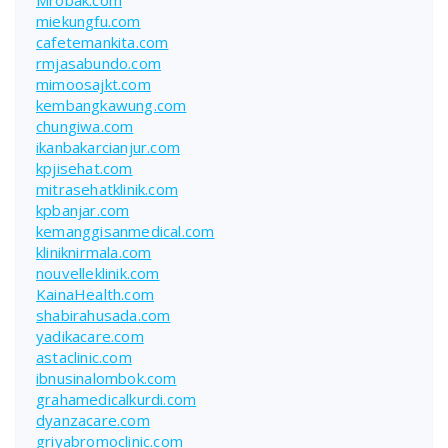
miekungfu.com
cafetemankita.com
rmjasabundo.com
mimoosajkt.com
kembangkawung.com
chungiwa.com
ikanbakarcianjur.com
kpjisehat.com
mitrasehatklinik.com
kpbanjar.com
kemanggisanmedical.com
kliniknirmala.com
nouvelleklinik.com
KainaHealth.com
shabirahusada.com
yadikacare.com
astaclinic.com
ibnusinalombok.com
grahamedicalkurdi.com
dyanzacare.com
griyabromoclinic.com