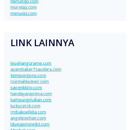
hematqq.com
murniqq.com
menuqq.com
LINK LAINNYA
lesehangurame.com
ayambakar7saudara.com
tempongpns.com
roemahkuliner.com
saoenkkito.com
handayaniprima.com
kampungmakan.com
luckycatck.com
rmbakoelkita.com
angelesehan.com
bluejasminejkt.com
Mrobak.com