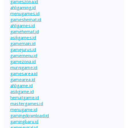
gameszona.id
ahligaming.id
menugames.id
gameshemat.id
ahligames.id
gamehemat.id
asikgames.id
gamemain.id
gamejurus.id
gamemenu.id
gamezona.id
murnigame.id
gamesarea.id
gamearea.id
ahligame.id
asikgame.id
hematgame.id
mastergames.id
menugame.id
gamingdownload.id
gamingbaru.id
gamingviral.id