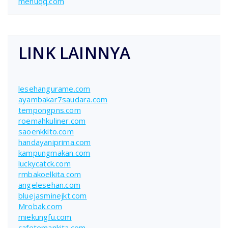
menuqq.com
LINK LAINNYA
lesehangurame.com
ayambakar7saudara.com
tempongpns.com
roemahkuliner.com
saoenkkito.com
handayaniprima.com
kampungmakan.com
luckycatck.com
rmbakoelkita.com
angelesehan.com
bluejasminejkt.com
Mrobak.com
miekungfu.com
cafetemankita.com