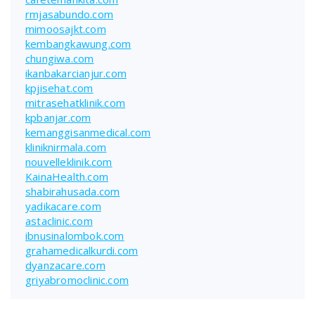
rmjasabundo.com
mimoosajkt.com
kembangkawung.com
chungiwa.com
ikanbakarcianjur.com
kpjisehat.com
mitrasehatklinik.com
kpbanjar.com
kemanggisanmedical.com
kliniknirmala.com
nouvelleklinik.com
KainaHealth.com
shabirahusada.com
yadikacare.com
astaclinic.com
ibnusinalombok.com
grahamedicalkurdi.com
dyanzacare.com
griyabromoclinic.com