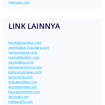
menuqq.com
LINK LAINNYA
lesehangurame.com
ayambakar7saudara.com
tempongpns.com
roemahkuliner.com
saoenkkito.com
handayaniprima.com
kampungmakan.com
luckycatck.com
rmbakoelkita.com
angelesehan.com
bluejasminejkt.com
Mrobak.com
miekungfu.com