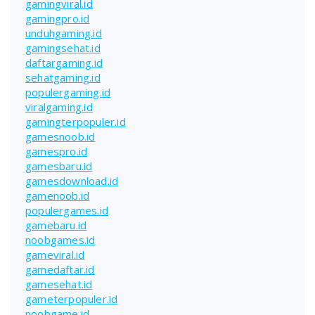
gamingviral.id
gamingpro.id
unduhgaming.id
gamingsehat.id
daftargaming.id
sehatgaming.id
populergaming.id
viralgaming.id
gamingterpopuler.id
gamesnoob.id
gamespro.id
gamesbaru.id
gamesdownload.id
gamenoob.id
populergames.id
gamebaru.id
noobgames.id
gameviral.id
gamedaftar.id
gamesehat.id
gameterpopuler.id
noobgame.id