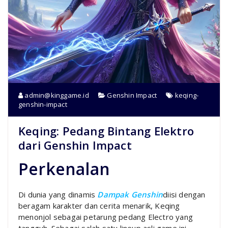
admin@kinggame.id
Genshin Impact
keqing-
genshin-impact
Keqing: Pedang Bintang Elektro
dari Genshin Impact
Perkenalan
Di dunia yang dinamis
Dampak Genshin
diisi dengan
beragam karakter dan cerita menarik, Keqing
menonjol sebagai petarung pedang Electro yang
tangguh. Sebagai salah satu lineup asli game ini,