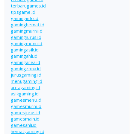
terbarugames.id
tipsgame.id
gaminginfo.id
gaminghemat.id
gamingmurni.id
gamingjurus.id
gamingmenu.id
gamingasik.id
gamingahli.id
gamingarea.id
gamingzona.id
jurusgaming.id
menugaming.id
areagaming.id
asikgaming.id
gamesmenu.id
gamesmurni.id
gamesjurus.id
gamesmain.id
gamesahli.id
hematgaming.id