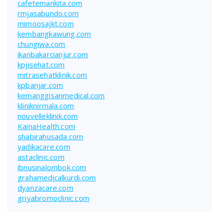
cafetemankita.com
rmjasabundo.com
mimoosajkt.com
kembangkawung.com
chungiwa.com
ikanbakarcianjur.com
kpjisehat.com
mitrasehatklinik.com
kpbanjar.com
kemanggisanmedical.com
kliniknirmala.com
nouvelleklinik.com
KainaHealth.com
shabirahusada.com
yadikacare.com
astaclinic.com
ibnusinalombok.com
grahamedicalkurdi.com
dyanzacare.com
griyabromoclinic.com