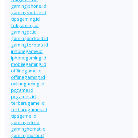
gamingiphone.id
gamingmobile.id
tipsgaming.id
trikgaming.id
gamingpc.id
gamingandroid.id
gamingterbaru.id
iphonegame.id
iphonegaming.id
mobilegaming.id
offlinegame.id
offlinegaming.id
onlinegaming.id
pcgame.id
pcgames.id
terbarugame.id
terbarugames.id
tipsgame.id
gaminginfo.id
gaminghemat.id
gamingmurni.id