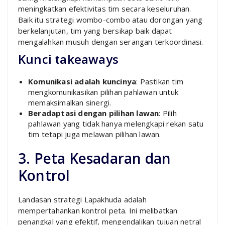
meningkatkan efektivitas tim secara keseluruhan.
Baik itu strategi wombo-combo atau dorongan yang
berkelanjutan, tim yang bersikap baik dapat
mengalahkan musuh dengan serangan terkoordinasi.
Kunci takeaways
Komunikasi adalah kuncinya
: Pastikan tim
mengkomunikasikan pilihan pahlawan untuk
memaksimalkan sinergi.
Beradaptasi dengan pilihan lawan
: Pilih
pahlawan yang tidak hanya melengkapi rekan satu
tim tetapi juga melawan pilihan lawan.
3. Peta Kesadaran dan
Kontrol
Landasan strategi Lapakhuda adalah
mempertahankan kontrol peta. Ini melibatkan
penangkal yang efektif, mengendalikan tujuan netral