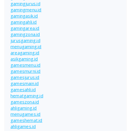
gamingjurus.id
gamingmenu.id
gamingasik.id
gamingahli.id
gamingarea.id
gamingzona.id
jurusgaming.id
menugaming.id
areagaming.id
asikgaming.id
gamesmenu.id
gamesmurni.id
gamesjurus.id
gamesmain.id
gamesahli.id
hematgaming.id
gameszona.id
ahligaming.id
menugames.id
gameshemat.id
ahligames.id