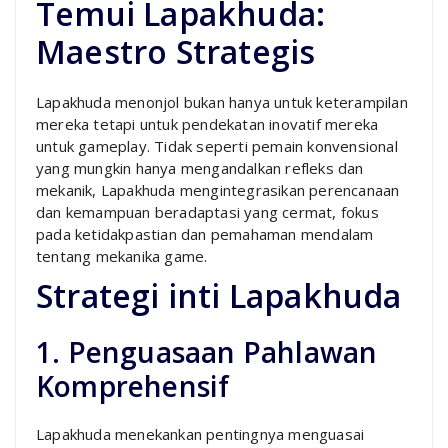
Temui Lapakhuda:
Maestro Strategis
Lapakhuda menonjol bukan hanya untuk keterampilan
mereka tetapi untuk pendekatan inovatif mereka
untuk gameplay. Tidak seperti pemain konvensional
yang mungkin hanya mengandalkan refleks dan
mekanik, Lapakhuda mengintegrasikan perencanaan
dan kemampuan beradaptasi yang cermat, fokus
pada ketidakpastian dan pemahaman mendalam
tentang mekanika game.
Strategi inti Lapakhuda
1. Penguasaan Pahlawan
Komprehensif
Lapakhuda menekankan pentingnya menguasai