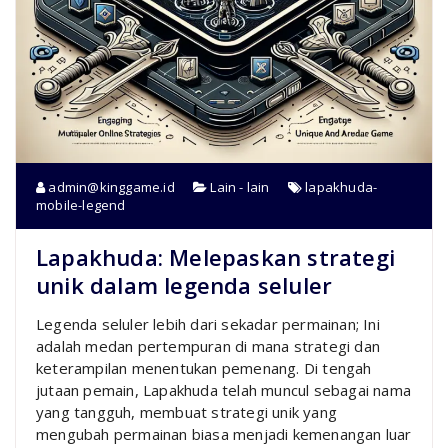
admin@kinggame.id
Lain - lain
lapakhuda-
mobile-legend
Lapakhuda: Melepaskan strategi
unik dalam legenda seluler
Legenda seluler lebih dari sekadar permainan; Ini
adalah medan pertempuran di mana strategi dan
keterampilan menentukan pemenang. Di tengah
jutaan pemain, Lapakhuda telah muncul sebagai nama
yang tangguh, membuat strategi unik yang
mengubah permainan biasa menjadi kemenangan luar