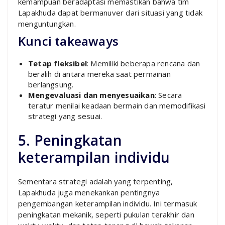
kemampuan beradaptasi memastikan bahwa tim
Lapakhuda dapat bermanuver dari situasi yang tidak
menguntungkan.
Kunci takeaways
Tetap fleksibel
: Memiliki beberapa rencana dan
beralih di antara mereka saat permainan
berlangsung.
Mengevaluasi dan menyesuaikan
: Secara
teratur menilai keadaan bermain dan memodifikasi
strategi yang sesuai.
5. Peningkatan
keterampilan individu
Sementara strategi adalah yang terpenting,
Lapakhuda juga menekankan pentingnya
pengembangan keterampilan individu. Ini termasuk
peningkatan mekanik, seperti pukulan terakhir dan