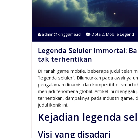
admin@kinggame.id
Dota 2
,
Mobile Legend
Legenda Seluler Immortal: B
tak terhentikan
Di ranah game mobile, beberapa judul telah
“legenda seluler”. Diluncurkan pada awalnya u
pengalaman dinamis dan kompetitif di smartph
menjadi fenomena global. Artikel ini menggali 
terhentikan, dampaknya pada industri game, d
judul ikonik ini.
Kejadian legenda sel
Visi yang disadari