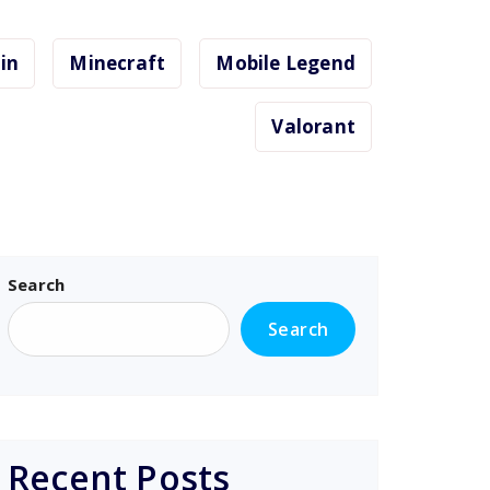
ain
Minecraft
Mobile Legend
Valorant
Search
Search
Recent Posts