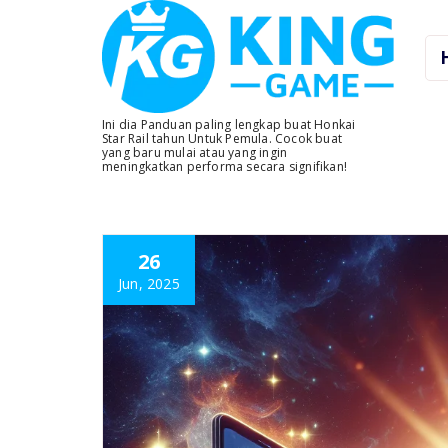
Skip
to
content
Ini dia Panduan paling lengkap buat Honkai
Star Rail tahun Untuk Pemula. Cocok buat
yang baru mulai atau yang ingin
meningkatkan performa secara signifikan!
26
Jun, 2025