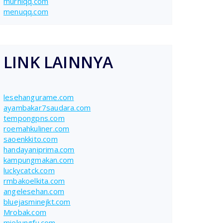
murniqq.com
menuqq.com
LINK LAINNYA
lesehangurame.com
ayambakar7saudara.com
tempongpns.com
roemahkuliner.com
saoenkkito.com
handayaniprima.com
kampungmakan.com
luckycatck.com
rmbakoelkita.com
angelesehan.com
bluejasminejkt.com
Mrobak.com
miekungfu.com