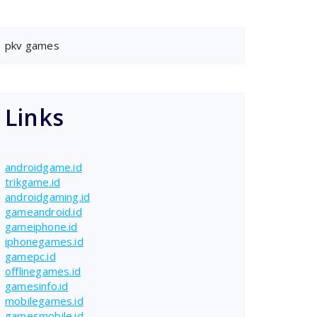
pkv games
Links
androidgame.id
trikgame.id
androidgaming.id
gameandroid.id
gameiphone.id
iphonegames.id
gamepc.id
offlinegames.id
gamesinfo.id
mobilegames.id
gamesmobile.id