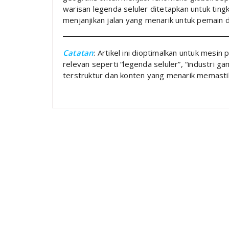
warisan legenda seluler ditetapkan untuk tingk
menjanjikan jalan yang menarik untuk pemain di
Catatan
: Artikel ini dioptimalkan untuk mesin
relevan seperti “legenda seluler”, “industri gam
terstruktur dan konten yang menarik memas