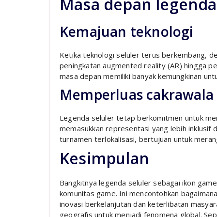
Masa depan legenda 
Kemajuan teknologi
Ketika teknologi seluler terus berkembang, d
peningkatan augmented reality (AR) hingga pe
masa depan memiliki banyak kemungkinan unt
Memperluas cakrawala
Legenda seluler tetap berkomitmen untuk mem
memasukkan representasi yang lebih inklusi
turnamen terlokalisasi, bertujuan untuk merang
Kesimpulan
Bangkitnya legenda seluler sebagai ikon gam
komunitas game. Ini mencontohkan bagaimana 
inovasi berkelanjutan dan keterlibatan masy
geografis untuk menjadi fenomena global. Sepe