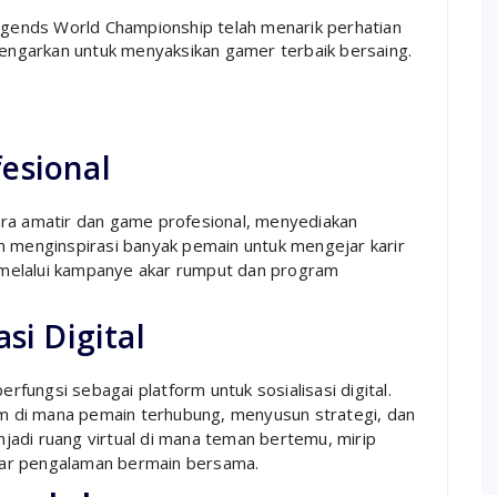
Legends World Championship telah menarik perhatian
engarkan untuk menyaksikan gamer terbaik bersaing.
esional
ara amatir dan game profesional, menyediakan
h menginspirasi banyak pemain untuk mengejar karir
melalui kampanye akar rumput dan program
si Digital
erfungsi sebagai platform untuk sosialisasi digital.
 di mana pemain terhubung, menyusun strategi, dan
adi ruang virtual di mana teman bertemu, mirip
kitar pengalaman bermain bersama.