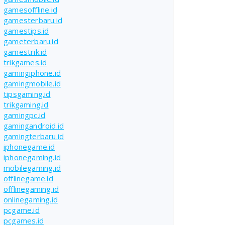
gamesoffline.id
gamesterbaru.id
gamestips.id
gameterbaru.id
gamestrik.id
trikgames.id
gamingiphone.id
gamingmobile.id
tipsgaming.id
trikgaming.id
gamingpc.id
gamingandroid.id
gamingterbaru.id
iphonegame.id
iphonegaming.id
mobilegaming.id
offlinegame.id
offlinegaming.id
onlinegaming.id
pcgame.id
pcgames.id