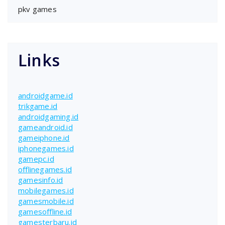
pkv games
Links
androidgame.id
trikgame.id
androidgaming.id
gameandroid.id
gameiphone.id
iphonegames.id
gamepc.id
offlinegames.id
gamesinfo.id
mobilegames.id
gamesmobile.id
gamesoffline.id
gamesterbaru.id