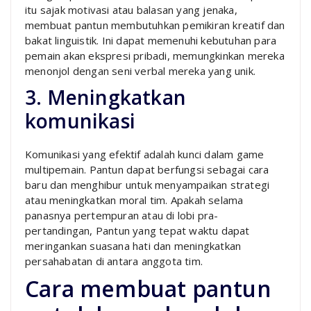
itu sajak motivasi atau balasan yang jenaka,
membuat pantun membutuhkan pemikiran kreatif dan
bakat linguistik. Ini dapat memenuhi kebutuhan para
pemain akan ekspresi pribadi, memungkinkan mereka
menonjol dengan seni verbal mereka yang unik.
3. Meningkatkan
komunikasi
Komunikasi yang efektif adalah kunci dalam game
multipemain. Pantun dapat berfungsi sebagai cara
baru dan menghibur untuk menyampaikan strategi
atau meningkatkan moral tim. Apakah selama
panasnya pertempuran atau di lobi pra-
pertandingan, Pantun yang tepat waktu dapat
meringankan suasana hati dan meningkatkan
persahabatan di antara anggota tim.
Cara membuat pantun