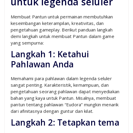
untuk legenda seluler
Membuat Pantun untuk permainan membutuhkan
keseimbangan keterampilan, kreativitas, dan
pengetahuan gameplay. Berikut panduan langkah
demi langkah untuk membuat Pantun dalam game
yang sempurna:
Langkah 1: Ketahui
Pahlawan Anda
Memahami para pahlawan dalam legenda seluler
sangat penting. Karakteristik, kemampuan, dan
pengetahuan seorang pahlawan dapat menyediakan
bahan yang kaya untuk Pantun. Misalnya, membuat
pantun tentang pahlawan “Eudora” mungkin menarik
dari afinitasnya dengan guntur dan kilat.
Langkah 2: Tetapkan tema