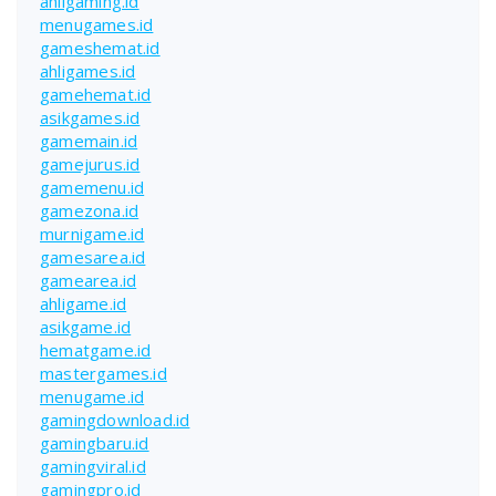
ahligaming.id
menugames.id
gameshemat.id
ahligames.id
gamehemat.id
asikgames.id
gamemain.id
gamejurus.id
gamemenu.id
gamezona.id
murnigame.id
gamesarea.id
gamearea.id
ahligame.id
asikgame.id
hematgame.id
mastergames.id
menugame.id
gamingdownload.id
gamingbaru.id
gamingviral.id
gamingpro.id