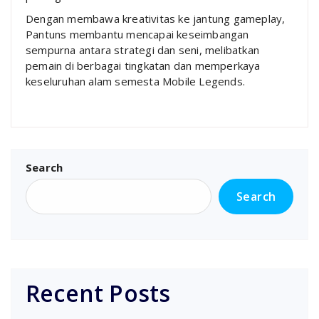
Dengan membawa kreativitas ke jantung gameplay,
Pantuns membantu mencapai keseimbangan
sempurna antara strategi dan seni, melibatkan
pemain di berbagai tingkatan dan memperkaya
keseluruhan alam semesta Mobile Legends.
Search
Search
Recent Posts