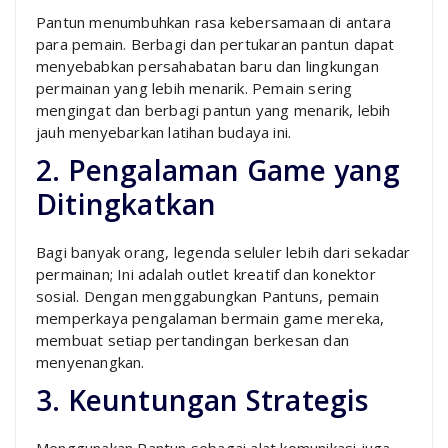
Pantun menumbuhkan rasa kebersamaan di antara
para pemain. Berbagi dan pertukaran pantun dapat
menyebabkan persahabatan baru dan lingkungan
permainan yang lebih menarik. Pemain sering
mengingat dan berbagi pantun yang menarik, lebih
jauh menyebarkan latihan budaya ini.
2. Pengalaman Game yang
Ditingkatkan
Bagi banyak orang, legenda seluler lebih dari sekadar
permainan; Ini adalah outlet kreatif dan konektor
sosial. Dengan menggabungkan Pantuns, pemain
memperkaya pengalaman bermain game mereka,
membuat setiap pertandingan berkesan dan
menyenangkan.
3. Keuntungan Strategis
Menggunakan Pantun sebagai alat komunikasi juga