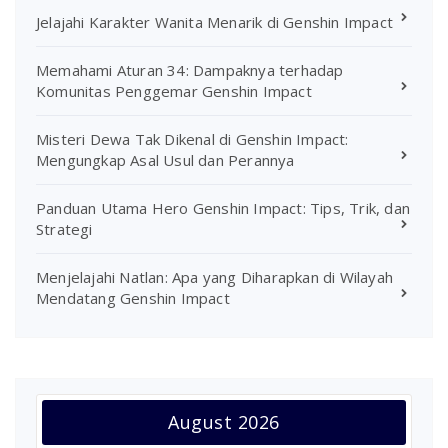
Jelajahi Karakter Wanita Menarik di Genshin Impact
Memahami Aturan 34: Dampaknya terhadap
Komunitas Penggemar Genshin Impact
Misteri Dewa Tak Dikenal di Genshin Impact:
Mengungkap Asal Usul dan Perannya
Panduan Utama Hero Genshin Impact: Tips, Trik, dan
Strategi
Menjelajahi Natlan: Apa yang Diharapkan di Wilayah
Mendatang Genshin Impact
August 2026