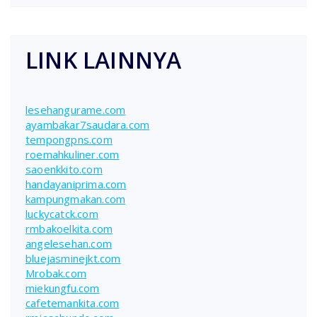
LINK LAINNYA
lesehangurame.com
ayambakar7saudara.com
tempongpns.com
roemahkuliner.com
saoenkkito.com
handayaniprima.com
kampungmakan.com
luckycatck.com
rmbakoelkita.com
angelesehan.com
bluejasminejkt.com
Mrobak.com
miekungfu.com
cafetemankita.com