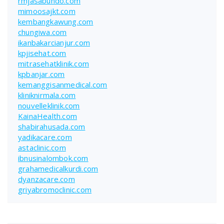
rmjasabundo.com
mimoosajkt.com
kembangkawung.com
chungiwa.com
ikanbakarcianjur.com
kpjisehat.com
mitrasehatklinik.com
kpbanjar.com
kemanggisanmedical.com
kliniknirmala.com
nouvelleklinik.com
KainaHealth.com
shabirahusada.com
yadikacare.com
astaclinic.com
ibnusinalombok.com
grahamedicalkurdi.com
dyanzacare.com
griyabromoclinic.com