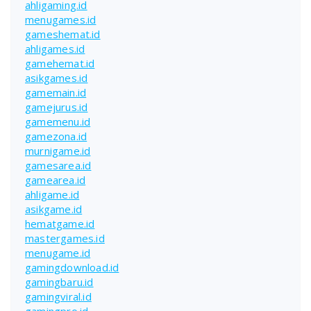
ahligaming.id
menugames.id
gameshemat.id
ahligames.id
gamehemat.id
asikgames.id
gamemain.id
gamejurus.id
gamemenu.id
gamezona.id
murnigame.id
gamesarea.id
gamearea.id
ahligame.id
asikgame.id
hematgame.id
mastergames.id
menugame.id
gamingdownload.id
gamingbaru.id
gamingviral.id
gamingpro.id