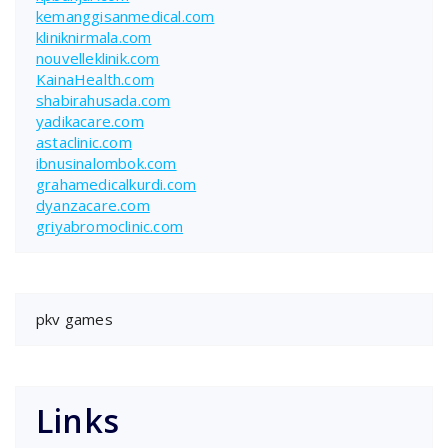
kemanggisanmedical.com
kliniknirmala.com
nouvelleklinik.com
KainaHealth.com
shabirahusada.com
yadikacare.com
astaclinic.com
ibnusinalombok.com
grahamedicalkurdi.com
dyanzacare.com
griyabromoclinic.com
pkv games
Links