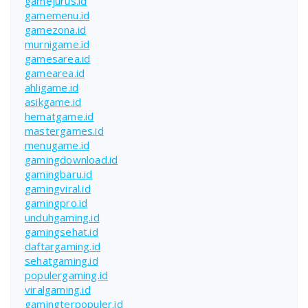
gamejurus.id
gamemenu.id
gamezona.id
murnigame.id
gamesarea.id
gamearea.id
ahligame.id
asikgame.id
hematgame.id
mastergames.id
menugame.id
gamingdownload.id
gamingbaru.id
gamingviral.id
gamingpro.id
unduhgaming.id
gamingsehat.id
daftargaming.id
sehatgaming.id
populergaming.id
viralgaming.id
gamingterpopuler.id