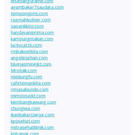
lesehangurame.com
ayambakar7saudara.com
tempongpns.com
roemahkuliner.com
saoenkkito.com
handayaniprima.com
kampungmakan.com
luckycatck.com
rmbakoelkita.com
angelesehan.com
bluejasminejkt.com
Mrobak.com
miekungfu.com
cafetemankita.com
rmjasabundo.com
mimoosajkt.com
kembangkawung.com
chungiwa.com
ikanbakarcianjur.com
kpjisehat.com
mitrasehatklinik.com
kpbanjar.com