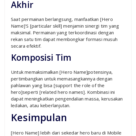
Akhir
Saat permainan berlangsung, manfaatkan [Hero
Name]’S [particular skill] menjamin sinergi tim yang
maksimal. Permainan yang terkoordinasi dengan
rekan satu tim dapat membongkar formasi musuh
secara efektif.
Komposisi Tim
Untuk memaksimalkan [Hero Name]potensinya,
pertimbangkan untuk memasangkannya dengan
pahlawan yang bisa [support the role of the
hero]seperti [related hero names]. Kombinasi ini
dapat meningkatkan pengendalian massa, kerusakan
ledakan, atau keberlanjutan.
Kesimpulan
[Hero Name] lebih dari sekedar hero baru di Mobile