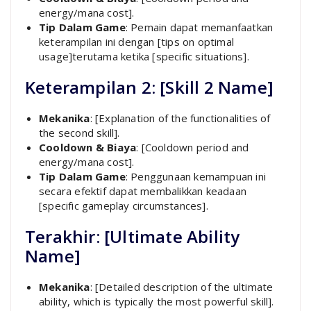
energy/mana cost].
Tip Dalam Game
: Pemain dapat memanfaatkan
keterampilan ini dengan [tips on optimal
usage]terutama ketika [specific situations].
Keterampilan 2: [Skill 2 Name]
Mekanika
: [Explanation of the functionalities of
the second skill].
Cooldown & Biaya
: [Cooldown period and
energy/mana cost].
Tip Dalam Game
: Penggunaan kemampuan ini
secara efektif dapat membalikkan keadaan
[specific gameplay circumstances].
Terakhir: [Ultimate Ability
Name]
Mekanika
: [Detailed description of the ultimate
ability, which is typically the most powerful skill].