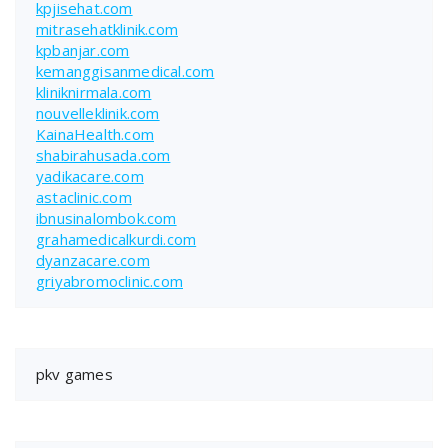
kpjisehat.com
mitrasehatklinik.com
kpbanjar.com
kemanggisanmedical.com
kliniknirmala.com
nouvelleklinik.com
KainaHealth.com
shabirahusada.com
yadikacare.com
astaclinic.com
ibnusinalombok.com
grahamedicalkurdi.com
dyanzacare.com
griyabromoclinic.com
pkv games