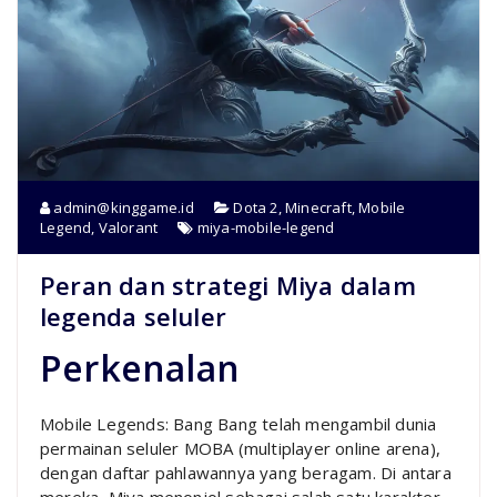
admin@kinggame.id
Dota 2
,
Minecraft
,
Mobile
Legend
,
Valorant
miya-mobile-legend
Peran dan strategi Miya dalam
legenda seluler
Perkenalan
Mobile Legends: Bang Bang telah mengambil dunia
permainan seluler MOBA (multiplayer online arena),
dengan daftar pahlawannya yang beragam. Di antara
mereka, Miya menonjol sebagai salah satu karakter