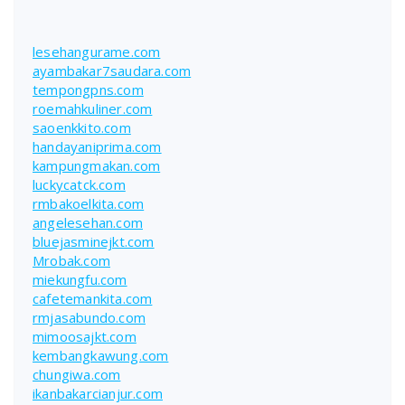
lesehangurame.com
ayambakar7saudara.com
tempongpns.com
roemahkuliner.com
saoenkkito.com
handayaniprima.com
kampungmakan.com
luckycatck.com
rmbakoelkita.com
angelesehan.com
bluejasminejkt.com
Mrobak.com
miekungfu.com
cafetemankita.com
rmjasabundo.com
mimoosajkt.com
kembangkawung.com
chungiwa.com
ikanbakarcianjur.com