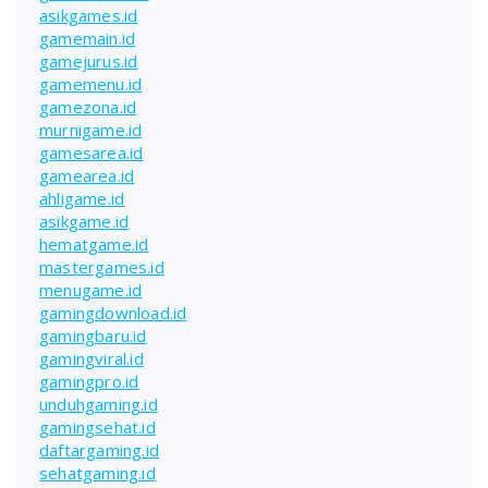
asikgames.id
gamemain.id
gamejurus.id
gamemenu.id
gamezona.id
murnigame.id
gamesarea.id
gamearea.id
ahligame.id
asikgame.id
hematgame.id
mastergames.id
menugame.id
gamingdownload.id
gamingbaru.id
gamingviral.id
gamingpro.id
unduhgaming.id
gamingsehat.id
daftargaming.id
sehatgaming.id