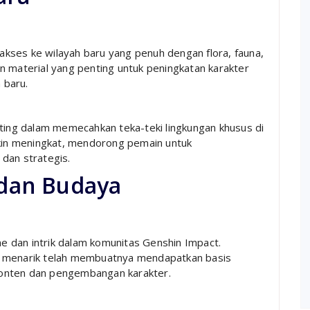
kses ke wilayah baru yang penuh dengan flora, fauna,
akan material yang penting untuk peningkatan karakter
 baru.
ng dalam memecahkan teka-teki lingkungan khusus di
akin meningkat, mendorong pemain untuk
dan strategis.
dan Budaya
 dan intrik dalam komunitas Genshin Impact.
g menarik telah membuatnya mendapatkan basis
onten dan pengembangan karakter.