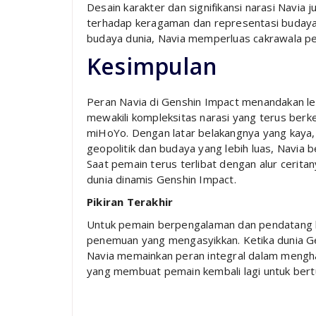
Desain karakter dan signifikansi narasi Navi
terhadap keragaman dan representasi budaya
budaya dunia, Navia memperluas cakrawala pe
Kesimpulan
Peran Navia di Genshin Impact menandakan le
mewakili kompleksitas narasi yang terus be
miHoYo. Dengan latar belakangnya yang kaya,
geopolitik dan budaya yang lebih luas, Navia b
Saat pemain terus terlibat dengan alur ceritan
dunia dinamis Genshin Impact.
Pikiran Terakhir
Untuk pemain berpengalaman dan pendatang b
penemuan yang mengasyikkan. Ketika dunia Ge
Navia memainkan peran integral dalam mengh
yang membuat pemain kembali lagi untuk bert