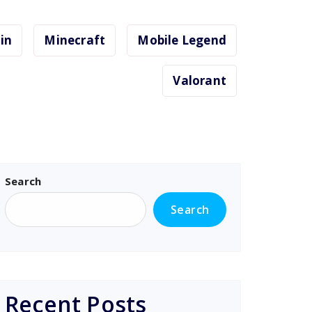
ain
Minecraft
Mobile Legend
Valorant
Search
Search
Recent Posts