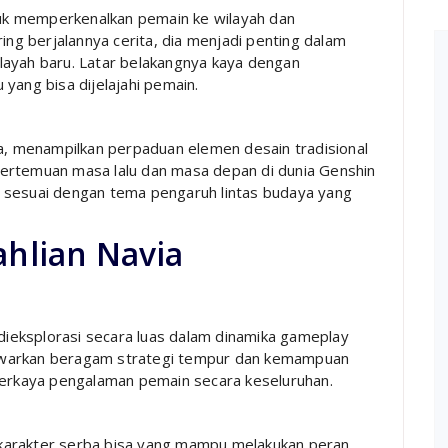
ntuk memperkenalkan pemain ke wilayah dan
ing berjalannya cerita, dia menjadi penting dalam
layah baru. Latar belakangnya kaya dengan
yang bisa dijelajahi pemain.
da, menampilkan perpaduan elemen desain tradisional
ertemuan masa lalu dan masa depan di dunia Genshin
 sesuai dengan tema pengaruh lintas budaya yang
hlian Navia
 dieksplorasi secara luas dalam dinamika gameplay
awarkan beragam strategi tempur dan kemampuan
rkaya pengalaman pemain secara keseluruhan.
karakter serba bisa yang mampu melakukan peran