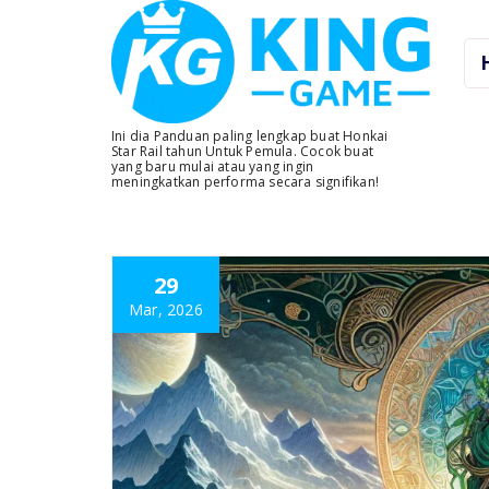
Skip
to
content
Ini dia Panduan paling lengkap buat Honkai
Star Rail tahun Untuk Pemula. Cocok buat
yang baru mulai atau yang ingin
meningkatkan performa secara signifikan!
29
Mar, 2026