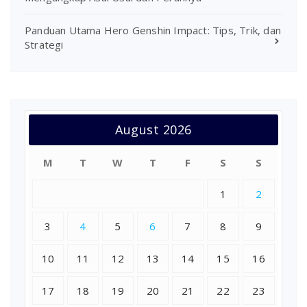
Panduan Utama Hero Genshin Impact: Tips, Trik, dan
Strategi
August 2026
M
T
W
T
F
S
S
1
2
3
4
5
6
7
8
9
10
11
12
13
14
15
16
17
18
19
20
21
22
23