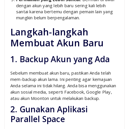
dengan akun yang lebih baru sering kali lebih
santai karena bertemu dengan pemain lain yang
mungkin belum berpengalaman.
Langkah-langkah
Membuat Akun Baru
1. Backup Akun yang Ada
Sebelum membuat akun baru, pastikan Anda telah
mem-backup akun lama. Ini penting agar kemajuan
Anda selama ini tidak hilang. Anda bisa menggunakan
akun sosial media, seperti Facebook, Google Play,
atau akun Moonton untuk melakukan backup.
2. Gunakan Aplikasi
Parallel Space