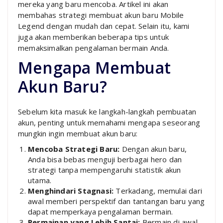
mereka yang baru mencoba. Artikel ini akan
membahas strategi membuat akun baru Mobile
Legend dengan mudah dan cepat. Selain itu, kami
juga akan memberikan beberapa tips untuk
memaksimalkan pengalaman bermain Anda.
Mengapa Membuat
Akun Baru?
Sebelum kita masuk ke langkah-langkah pembuatan
akun, penting untuk memahami mengapa seseorang
mungkin ingin membuat akun baru:
Mencoba Strategi Baru:
Dengan akun baru,
Anda bisa bebas menguji berbagai hero dan
strategi tanpa mempengaruhi statistik akun
utama.
Menghindari Stagnasi:
Terkadang, memulai dari
awal memberi perspektif dan tantangan baru yang
dapat memperkaya pengalaman bermain.
Permainan yang Lebih Santai:
Bermain di awal