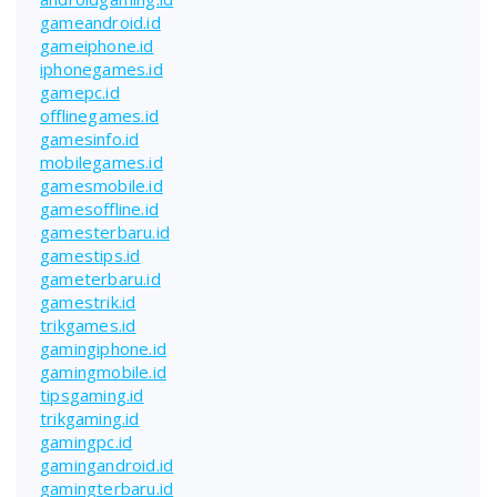
gameandroid.id
gameiphone.id
iphonegames.id
gamepc.id
offlinegames.id
gamesinfo.id
mobilegames.id
gamesmobile.id
gamesoffline.id
gamesterbaru.id
gamestips.id
gameterbaru.id
gamestrik.id
trikgames.id
gamingiphone.id
gamingmobile.id
tipsgaming.id
trikgaming.id
gamingpc.id
gamingandroid.id
gamingterbaru.id