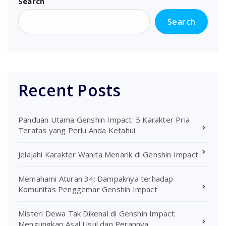
Search
Search
Recent Posts
Panduan Utama Genshin Impact: 5 Karakter Pria
Teratas yang Perlu Anda Ketahui
Jelajahi Karakter Wanita Menarik di Genshin Impact
Memahami Aturan 34: Dampaknya terhadap
Komunitas Penggemar Genshin Impact
Misteri Dewa Tak Dikenal di Genshin Impact:
Mengungkap Asal Usul dan Perannya