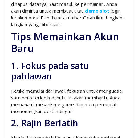
dihapus datanya. Saat masuk ke permainan, Anda
akan diminta untuk membuat atau
demo slot
login
ke akun baru. Pilih “buat akun baru” dan ikuti langkah-
langkah yang diberikan.
Tips Memainkan Akun
Baru
1. Fokus pada satu
pahlawan
Ketika memulai dari awal, fokuslah untuk menguasai
satu hero terlebih dahulu. Ini akan membantu Anda
memahami mekanisme game dan mempermudah
memenangkan pertandingan.
2. Rajin Berlatih
Manfaatkan mode latihan untuk mencoba berbagai