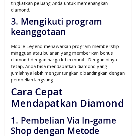
tingkatkan peluang Anda untuk memenangkan
diamond.
3. Mengikuti program
keanggotaan
Mobile Legend menawarkan program membership
mingguan atau bulanan yang memberikan bonus
diamond dengan harga lebih murah. Dengan biaya
tetap, Anda bisa mendapatkan diamond yang
jumlahnya lebih menguntungkan dibandingkan dengan
pembelian langsung.
Cara Cepat
Mendapatkan Diamond
1. Pembelian Via In-game
Shop dengan Metode