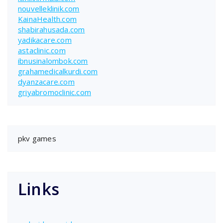
nouvelleklinik.com
KainaHealth.com
shabirahusada.com
yadikacare.com
astaclinic.com
ibnusinalombok.com
grahamedicalkurdi.com
dyanzacare.com
griyabromoclinic.com
pkv games
Links