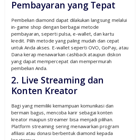
Pembayaran yang Tepat
Pembelian diamond dapat dilakukan langsung melalui
in-game shop dengan berbagai metode
pembayaran, seperti pulsa, e-wallet, dan kartu
kredit. Pilih metode yang paling mudah dan cepat
untuk Anda akses. E-wallet seperti OVO, GoPay, atau
Dana kerap menawarkan cashback ataupun diskon
yang dapat mempercepat dan mempermurah
pembelian Anda.
2. Live Streaming dan
Konten Kreator
Bagi yang memiliki kemampuan komunikasi dan
bermain bagus, mencoba karir sebagai konten
kreator maupun streamer bisa menjadi pilihan.
Platform streaming sering menawarkan program
afiliasi atau donasi berbentuk diamond kepada
kreatornya.