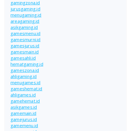
gamingzona.id
jurusgaming.id
menugaming.id
areagaming.id
asikgaming.id
gamesmenu.id
gamesmurni.id
gamesjurus.id
gamesmain.id
gamesahli.id
hematgaming.id
gameszona.id
ahligaming.id
menugames.id
gameshemat.id
ahligames.id
gamehemat.id
asikgames.id
gamemain.id
gamejurus.id
gamemenu.id