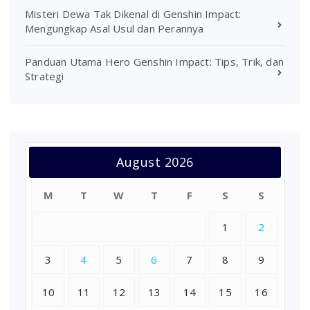
Misteri Dewa Tak Dikenal di Genshin Impact:
Mengungkap Asal Usul dan Perannya
Panduan Utama Hero Genshin Impact: Tips, Trik, dan
Strategi
August 2026
M
T
W
T
F
S
S
1
2
3
4
5
6
7
8
9
10
11
12
13
14
15
16