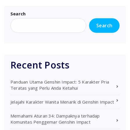
Search
Search
Recent Posts
Panduan Utama Genshin Impact: 5 Karakter Pria
Teratas yang Perlu Anda Ketahui
Jelajahi Karakter Wanita Menarik di Genshin Impact
Memahami Aturan 34: Dampaknya terhadap
Komunitas Penggemar Genshin Impact