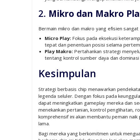
2.
Mikro dan Makro Pl
Bermain mikro dan makro yang efisien sangat 
Micro Play:
Fokus pada eksekusi keterampi
tepat dan penentuan posisi selama pertem
Play Makro:
Pertahankan strategi menyel
tentang kontrol sumber daya dan dominasi 
Kesimpulan
Strategi berbasis chip menawarkan pendekata
legenda seluler. Dengan fokus pada keunggu
dapat meningkatkan gameplay mereka dan se
menekankan pertanian, kontrol penglihatan, ro
komprehensif ini akan membantu pemain naik
lama.
Bagi mereka yang berkomitmen untuk menguas