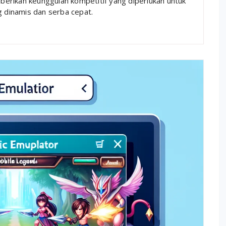
emberikan keunggulan kompetitif yang diperlukan untuk
dinamis dan serba cepat.