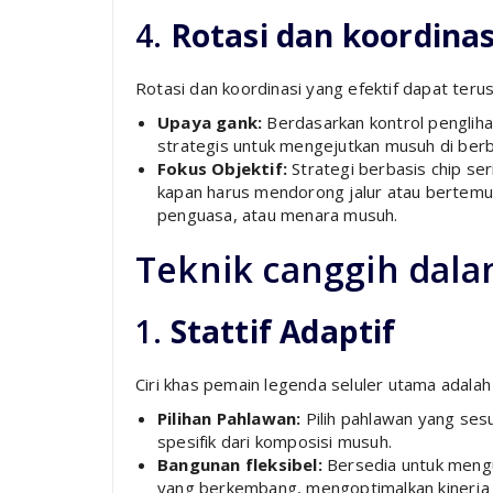
4.
Rotasi dan koordinas
Rotasi dan koordinasi yang efektif dapat teru
Upaya gank:
Berdasarkan kontrol pengliha
strategis untuk mengejutkan musuh di berba
Fokus Objektif:
Strategi berbasis chip 
kapan harus mendorong jalur atau bertem
penguasa, atau menara musuh.
Teknik canggih dalam
1.
Stattif Adaptif
Ciri khas pemain legenda seluler utama adal
Pilihan Pahlawan:
Pilih pahlawan yang se
spesifik dari komposisi musuh.
Bangunan fleksibel:
Bersedia untuk mengu
yang berkembang, mengoptimalkan kinerja