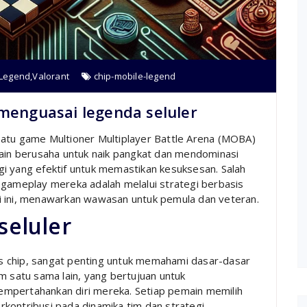
 Legend
,
Valorant
chip-mobile-legend
 menguasai legenda seluler
satu game Multioner Multiplayer Battle Arena (MOBA)
main berusaha untuk naik pangkat dan mendominasi
i yang efektif untuk memastikan kesuksesan. Salah
 gameplay mereka adalah melalui strategi berbasis
tegi ini, menawarkan wawasan untuk pemula dan veteran.
eluler
s chip, sangat penting untuk memahami dasar-dasar
m satu sama lain, yang bertujuan untuk
mpertahankan diri mereka. Setiap pemain memilih
kontribusi pada dinamika tim dan strategi