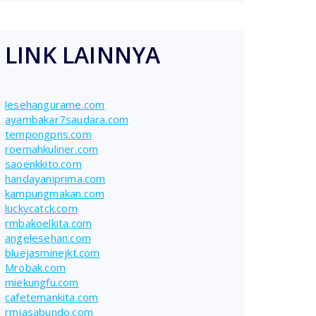
LINK LAINNYA
lesehangurame.com
ayambakar7saudara.com
tempongpns.com
roemahkuliner.com
saoenkkito.com
handayaniprima.com
kampungmakan.com
luckycatck.com
rmbakoelkita.com
angelesehan.com
bluejasminejkt.com
Mrobak.com
miekungfu.com
cafetemankita.com
rmjasabundo.com