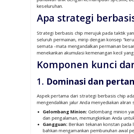
keseluruhan.
Apa strategi berbasi
Strategi berbasis chip merujuk pada taktik ya
seluruh permainan, mirip dengan konsep “keru
semata -mata mengandalkan permainan besar 
menekankan akumulasi kemenangan kecil yang 
Komponen kunci dari
1.
Dominasi dan pertan
Aspek pertama dari strategi berbasis chip ad
mengendalikan jalur Anda menyediakan aliran 
Gelombang Minion:
Gelombang minion yan
dan pengalaman, memungkinkan Anda untuk m
Gangguan:
Berikan tekanan konstan pada 
bahkan mengamankan pembunuhan awal pe