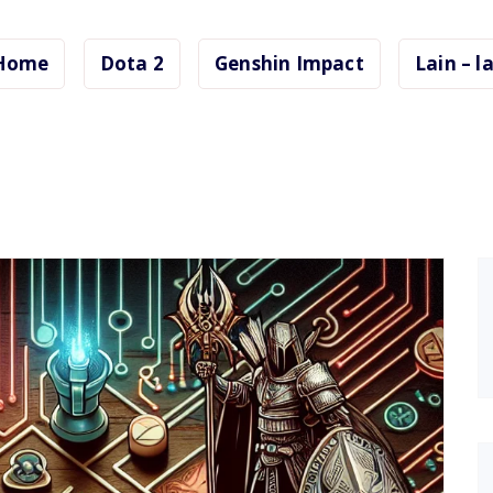
Home
Dota 2
Genshin Impact
Lain – l