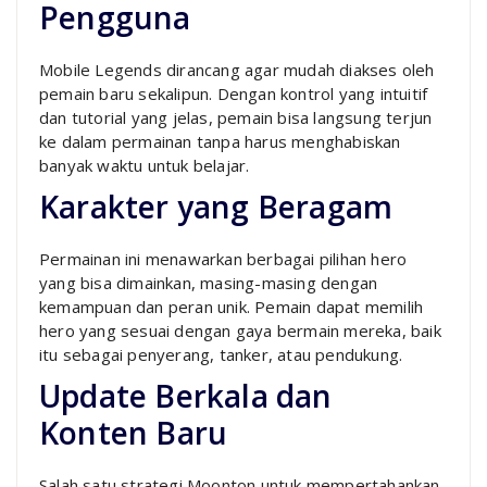
Pengguna
Mobile Legends dirancang agar mudah diakses oleh
pemain baru sekalipun. Dengan kontrol yang intuitif
dan tutorial yang jelas, pemain bisa langsung terjun
ke dalam permainan tanpa harus menghabiskan
banyak waktu untuk belajar.
Karakter yang Beragam
Permainan ini menawarkan berbagai pilihan hero
yang bisa dimainkan, masing-masing dengan
kemampuan dan peran unik. Pemain dapat memilih
hero yang sesuai dengan gaya bermain mereka, baik
itu sebagai penyerang, tanker, atau pendukung.
Update Berkala dan
Konten Baru
Salah satu strategi Moonton untuk mempertahankan