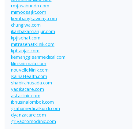
rmjasabundo.com
mimoosajkt.com
kembangkawung.com
chungiwa.com
ikanbakarcianjur.com
kpjisehat.com
mitrasehatklinik.com
kpbanjar.com
kemanggisanmedical.com
kliniknirmala.com
nouvelleklinik.com
KainaHealth.com
shabirahusada.com
yadikacare.com
astaclinic.com
ibnusinalombok.com
grahamedicalkurdi.com
dyanzacare.com
griyabromoclinic.com