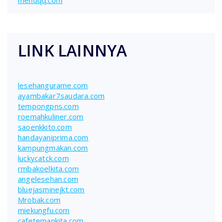
LINK LAINNYA
lesehangurame.com
ayambakar7saudara.com
tempongpns.com
roemahkuliner.com
saoenkkito.com
handayaniprima.com
kampungmakan.com
luckycatck.com
rmbakoelkita.com
angelesehan.com
bluejasminejkt.com
Mrobak.com
miekungfu.com
cafetemankita.com