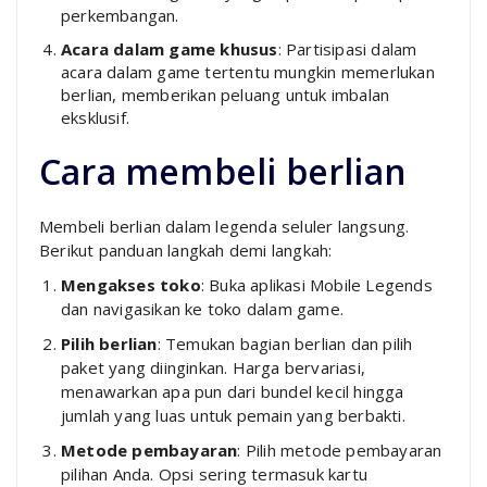
perkembangan.
Acara dalam game khusus
: Partisipasi dalam
acara dalam game tertentu mungkin memerlukan
berlian, memberikan peluang untuk imbalan
eksklusif.
Cara membeli berlian
Membeli berlian dalam legenda seluler langsung.
Berikut panduan langkah demi langkah:
Mengakses toko
: Buka aplikasi Mobile Legends
dan navigasikan ke toko dalam game.
Pilih berlian
: Temukan bagian berlian dan pilih
paket yang diinginkan. Harga bervariasi,
menawarkan apa pun dari bundel kecil hingga
jumlah yang luas untuk pemain yang berbakti.
Metode pembayaran
: Pilih metode pembayaran
pilihan Anda. Opsi sering termasuk kartu