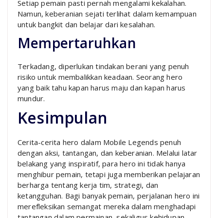
Setiap pemain pasti pernah mengalami kekalahan.
Namun, keberanian sejati terlihat dalam kemampuan
untuk bangkit dan belajar dari kesalahan.
Mempertaruhkan
Terkadang, diperlukan tindakan berani yang penuh
risiko untuk membalikkan keadaan. Seorang hero
yang baik tahu kapan harus maju dan kapan harus
mundur.
Kesimpulan
Cerita-cerita hero dalam Mobile Legends penuh
dengan aksi, tantangan, dan keberanian. Melalui latar
belakang yang inspiratif, para hero ini tidak hanya
menghibur pemain, tetapi juga memberikan pelajaran
berharga tentang kerja tim, strategi, dan
ketangguhan. Bagi banyak pemain, perjalanan hero ini
merefleksikan semangat mereka dalam menghadapi
tantangan dalam permainan, sekaligus kehidupan