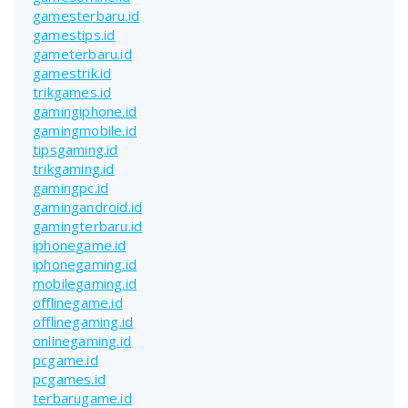
gamesterbaru.id
gamestips.id
gameterbaru.id
gamestrik.id
trikgames.id
gamingiphone.id
gamingmobile.id
tipsgaming.id
trikgaming.id
gamingpc.id
gamingandroid.id
gamingterbaru.id
iphonegame.id
iphonegaming.id
mobilegaming.id
offlinegame.id
offlinegaming.id
onlinegaming.id
pcgame.id
pcgames.id
terbarugame.id