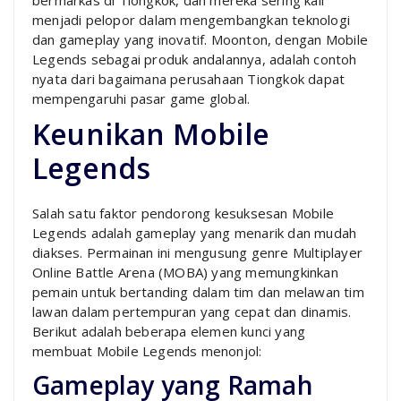
menjadi pelopor dalam mengembangkan teknologi
dan gameplay yang inovatif. Moonton, dengan Mobile
Legends sebagai produk andalannya, adalah contoh
nyata dari bagaimana perusahaan Tiongkok dapat
mempengaruhi pasar game global.
Keunikan Mobile
Legends
Salah satu faktor pendorong kesuksesan Mobile
Legends adalah gameplay yang menarik dan mudah
diakses. Permainan ini mengusung genre Multiplayer
Online Battle Arena (MOBA) yang memungkinkan
pemain untuk bertanding dalam tim dan melawan tim
lawan dalam pertempuran yang cepat dan dinamis.
Berikut adalah beberapa elemen kunci yang
membuat Mobile Legends menonjol:
Gameplay yang Ramah