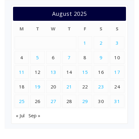
August 2025
M
T
W
T
F
S
S
1
2
3
4
5
6
7
8
9
10
11
12
13
14
15
16
17
18
19
20
21
22
23
24
25
26
27
28
29
30
31
« Jul
Sep »