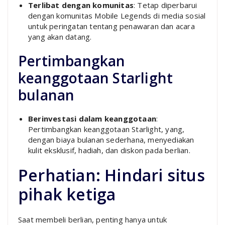
Terlibat dengan komunitas
: Tetap diperbarui
dengan komunitas Mobile Legends di media sosial
untuk peringatan tentang penawaran dan acara
yang akan datang.
Pertimbangkan
keanggotaan Starlight
bulanan
Berinvestasi dalam keanggotaan
:
Pertimbangkan keanggotaan Starlight, yang,
dengan biaya bulanan sederhana, menyediakan
kulit eksklusif, hadiah, dan diskon pada berlian.
Perhatian: Hindari situs
pihak ketiga
Saat membeli berlian, penting hanya untuk