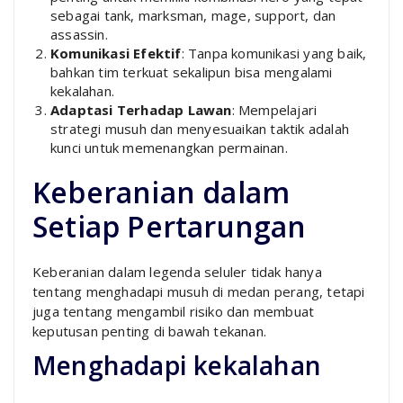
sebagai tank, marksman, mage, support, dan
assassin.
Komunikasi Efektif
: Tanpa komunikasi yang baik,
bahkan tim terkuat sekalipun bisa mengalami
kekalahan.
Adaptasi Terhadap Lawan
: Mempelajari
strategi musuh dan menyesuaikan taktik adalah
kunci untuk memenangkan permainan.
Keberanian dalam
Setiap Pertarungan
Keberanian dalam legenda seluler tidak hanya
tentang menghadapi musuh di medan perang, tetapi
juga tentang mengambil risiko dan membuat
keputusan penting di bawah tekanan.
Menghadapi kekalahan