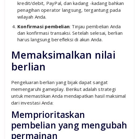
kredit/debit, PayPal, dan kadang -kadang bahkan
penagihan operator langsung, tergantung pada
wilayah Anda.
Konfirmasi pembelian
: Tinjau pembelian Anda
dan konfirmasi transaksi. Setelah selesai, berlian
harus langsung berefleksi di akun Anda.
Memaksimalkan nilai
berlian
Pengeluaran berlian yang bijak dapat sangat
memengaruhi gameplay. Berikut adalah strategi
untuk memastikan Anda mendapatkan hasil maksimal
dari investasi Anda:
Memprioritaskan
pembelian yang mengubah
permainan