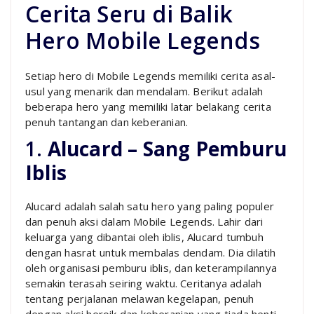
Cerita Seru di Balik
Hero Mobile Legends
Setiap hero di Mobile Legends memiliki cerita asal-
usul yang menarik dan mendalam. Berikut adalah
beberapa hero yang memiliki latar belakang cerita
penuh tantangan dan keberanian.
1.
Alucard – Sang Pemburu
Iblis
Alucard adalah salah satu hero yang paling populer
dan penuh aksi dalam Mobile Legends. Lahir dari
keluarga yang dibantai oleh iblis, Alucard tumbuh
dengan hasrat untuk membalas dendam. Dia dilatih
oleh organisasi pemburu iblis, dan keterampilannya
semakin terasah seiring waktu. Ceritanya adalah
tentang perjalanan melawan kegelapan, penuh
dengan aksi heroik dan keberanian yang tiada henti.