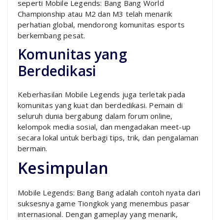
seperti Mobile Legends: Bang Bang World
Championship atau M2 dan M3 telah menarik
perhatian global, mendorong komunitas esports
berkembang pesat.
Komunitas yang
Berdedikasi
Keberhasilan Mobile Legends juga terletak pada
komunitas yang kuat dan berdedikasi. Pemain di
seluruh dunia bergabung dalam forum online,
kelompok media sosial, dan mengadakan meet-up
secara lokal untuk berbagi tips, trik, dan pengalaman
bermain.
Kesimpulan
Mobile Legends: Bang Bang adalah contoh nyata dari
suksesnya game Tiongkok yang menembus pasar
internasional. Dengan gameplay yang menarik,