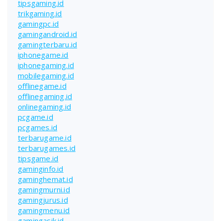
tipsgaming.id
trikgaming.id
gamingpc.id
gamingandroid.id
gamingterbaru.id
iphonegame.id
iphonegaming.id
mobilegaming.id
offlinegame.id
offlinegaming.id
onlinegaming.id
pcgame.id
pcgames.id
terbarugame.id
terbarugames.id
tipsgame.id
gaminginfo.id
gaminghemat.id
gamingmurni.id
gamingjurus.id
gamingmenu.id
gamingasik.id