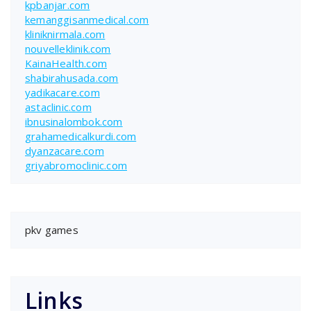
kpbanjar.com
kemanggisanmedical.com
kliniknirmala.com
nouvelleklinik.com
KainaHealth.com
shabirahusada.com
yadikacare.com
astaclinic.com
ibnusinalombok.com
grahamedicalkurdi.com
dyanzacare.com
griyabromoclinic.com
pkv games
Links