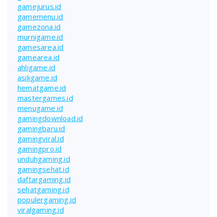
gamejurus.id
gamemenu.id
gamezona.id
murnigame.id
gamesarea.id
gamearea.id
ahligame.id
asikgame.id
hematgame.id
mastergames.id
menugame.id
gamingdownload.id
gamingbaru.id
gamingviral.id
gamingpro.id
unduhgaming.id
gamingsehat.id
daftargaming.id
sehatgaming.id
populergaming.id
viralgaming.id