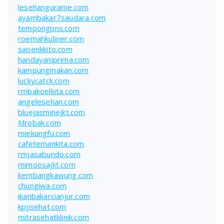
lesehangurame.com
ayambakar7saudara.com
tempongpns.com
roemahkuliner.com
saoenkkito.com
handayaniprima.com
kampungmakan.com
luckycatck.com
rmbakoelkita.com
angelesehan.com
bluejasminejkt.com
Mrobak.com
miekungfu.com
cafetemankita.com
rmjasabundo.com
mimoosajkt.com
kembangkawung.com
chungiwa.com
ikanbakarcianjur.com
kpjisehat.com
mitrasehatklinik.com