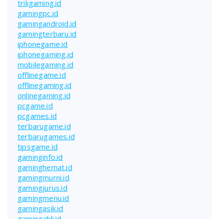
trikgaming.id
gamingpc.id
gamingandroid.id
gamingterbaru.id
iphonegame.id
iphonegaming.id
mobilegaming.id
offlinegame.id
offlinegaming.id
onlinegaming.id
pcgame.id
pcgames.id
terbarugame.id
terbarugames.id
tipsgame.id
gaminginfo.id
gaminghemat.id
gamingmurni.id
gamingjurus.id
gamingmenu.id
gamingasik.id
gamingahli.id