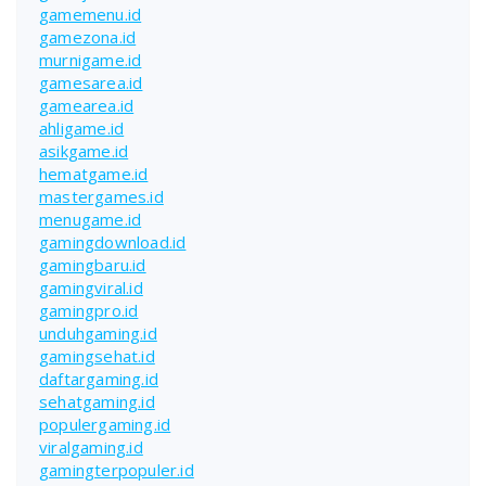
gamemenu.id
gamezona.id
murnigame.id
gamesarea.id
gamearea.id
ahligame.id
asikgame.id
hematgame.id
mastergames.id
menugame.id
gamingdownload.id
gamingbaru.id
gamingviral.id
gamingpro.id
unduhgaming.id
gamingsehat.id
daftargaming.id
sehatgaming.id
populergaming.id
viralgaming.id
gamingterpopuler.id