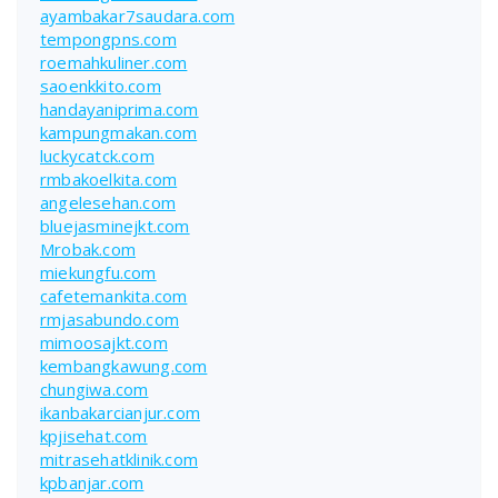
ayambakar7saudara.com
tempongpns.com
roemahkuliner.com
saoenkkito.com
handayaniprima.com
kampungmakan.com
luckycatck.com
rmbakoelkita.com
angelesehan.com
bluejasminejkt.com
Mrobak.com
miekungfu.com
cafetemankita.com
rmjasabundo.com
mimoosajkt.com
kembangkawung.com
chungiwa.com
ikanbakarcianjur.com
kpjisehat.com
mitrasehatklinik.com
kpbanjar.com