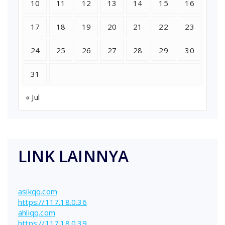
10
11
12
13
14
15
16
17
18
19
20
21
22
23
24
25
26
27
28
29
30
31
« Jul
LINK LAINNYA
asikqq.com
https://117.18.0.36
ahliqq.com
https://117.18.0.39