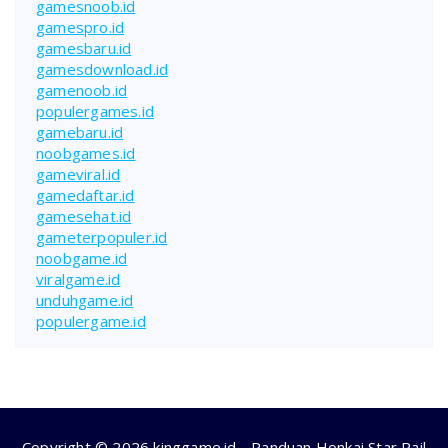
gamesnoob.id
gamespro.id
gamesbaru.id
gamesdownload.id
gamenoob.id
populergames.id
gamebaru.id
noobgames.id
gameviral.id
gamedaftar.id
gamesehat.id
gameterpopuler.id
noobgame.id
viralgame.id
unduhgame.id
populergame.id
Copyright © 2026 kinggame.id - Panduan Honkai Star Rail