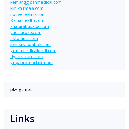
kemanggisanmedical.com
kliniknirmala.com
nouvelleklinik.com
KainaHealth.com
shabirahusada.com
yadikacare.com
astaclinic.com
ibnusinalombok.com
grahamedicalkurdi.com
dyanzacare.com
griyabromoclinic.com
pkv games
Links