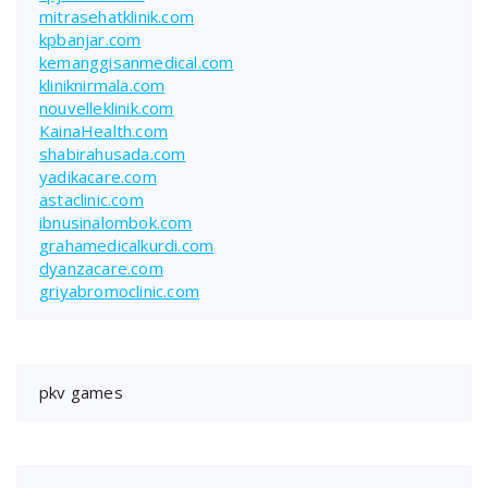
mitrasehatklinik.com
kpbanjar.com
kemanggisanmedical.com
kliniknirmala.com
nouvelleklinik.com
KainaHealth.com
shabirahusada.com
yadikacare.com
astaclinic.com
ibnusinalombok.com
grahamedicalkurdi.com
dyanzacare.com
griyabromoclinic.com
pkv games