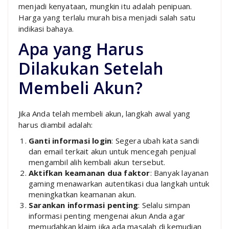
menjadi kenyataan, mungkin itu adalah penipuan.
Harga yang terlalu murah bisa menjadi salah satu
indikasi bahaya.
Apa yang Harus
Dilakukan Setelah
Membeli Akun?
Jika Anda telah membeli akun, langkah awal yang
harus diambil adalah:
Ganti informasi login
: Segera ubah kata sandi
dan email terkait akun untuk mencegah penjual
mengambil alih kembali akun tersebut.
Aktifkan keamanan dua faktor
: Banyak layanan
gaming menawarkan autentikasi dua langkah untuk
meningkatkan keamanan akun.
Sarankan informasi penting
: Selalu simpan
informasi penting mengenai akun Anda agar
memudahkan klaim jika ada masalah di kemudian