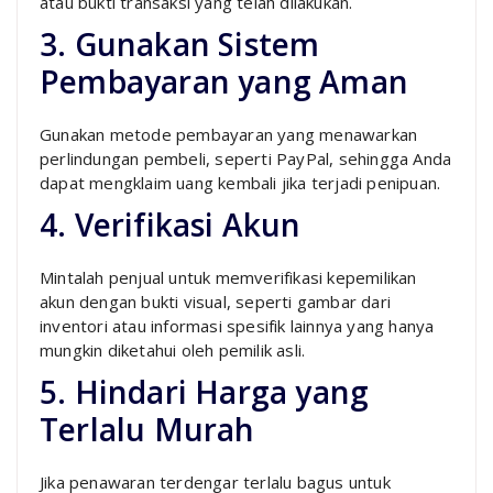
atau bukti transaksi yang telah dilakukan.
3. Gunakan Sistem
Pembayaran yang Aman
Gunakan metode pembayaran yang menawarkan
perlindungan pembeli, seperti PayPal, sehingga Anda
dapat mengklaim uang kembali jika terjadi penipuan.
4. Verifikasi Akun
Mintalah penjual untuk memverifikasi kepemilikan
akun dengan bukti visual, seperti gambar dari
inventori atau informasi spesifik lainnya yang hanya
mungkin diketahui oleh pemilik asli.
5. Hindari Harga yang
Terlalu Murah
Jika penawaran terdengar terlalu bagus untuk