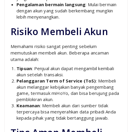
Pengalaman bermain langsung
: Mulai bermain
dengan akun yang sudah berkembang mungkin
lebih menyenangkan.
Risiko Membeli Akun
Memahami risiko sangat penting sebelum
memutuskan membeli akun. Beberapa ancaman
utama adalah:
Tipuan
: Penjual akun dapat mengambil kembali
akun setelah transaksi.
Pelanggaran Term of Service (ToS)
: Membeli
akun melanggar kebijakan banyak pengembang
game, termasuk miHoYo, dan bisa berujung pada
pemblokiran akun.
Keamanan
: Membeli akun dari sumber tidak
terpercaya bisa menyerahkan data pribadi Anda
kepada pihak yang tidak bertanggung jawab.