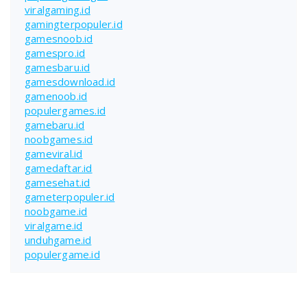
viralgaming.id
gamingterpopuler.id
gamesnoob.id
gamespro.id
gamesbaru.id
gamesdownload.id
gamenoob.id
populergames.id
gamebaru.id
noobgames.id
gameviral.id
gamedaftar.id
gamesehat.id
gameterpopuler.id
noobgame.id
viralgame.id
unduhgame.id
populergame.id