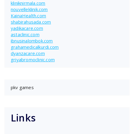
kliniknirmala.com
nouvelleklinik.com
KainaHealth.com
shabirahusada.com
yadikacare.com
astaclinic.com
ibnusinalombok.com
grahamedicalkurdi.com
dyanzacare.com
griyabromoclinic.com
pkv games
Links