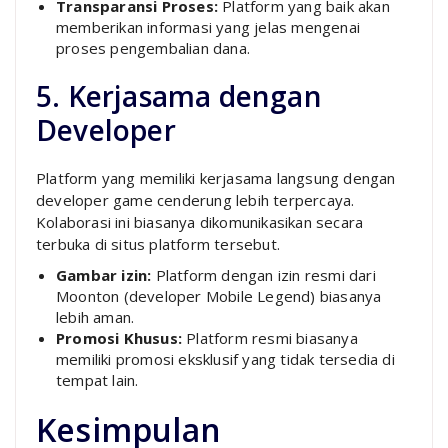
Transparansi Proses:
Platform yang baik akan
memberikan informasi yang jelas mengenai
proses pengembalian dana.
5. Kerjasama dengan
Developer
Platform yang memiliki kerjasama langsung dengan
developer game cenderung lebih terpercaya.
Kolaborasi ini biasanya dikomunikasikan secara
terbuka di situs platform tersebut.
Gambar izin:
Platform dengan izin resmi dari
Moonton (developer Mobile Legend) biasanya
lebih aman.
Promosi Khusus:
Platform resmi biasanya
memiliki promosi eksklusif yang tidak tersedia di
tempat lain.
Kesimpulan