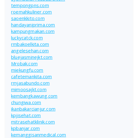
tempongpns.com
roemahkuliner.com
saoenkkito.com
handayaniprima.com
kampungmakan.com
luckycatck.com
rmbakoelkita.com
angelesehan.com
bluejasminejkt.com
Mrobak.com
miekungfu.com
cafetemankita.com
rmjasabundo.com
mimoosajkt.com
kembangkawung.com
chungiwa.com
ikanbakarcianjur.com
kpjisehat.com
mitrasehatklinik.com
kpbanjar.com
kemanggisanmedical.com