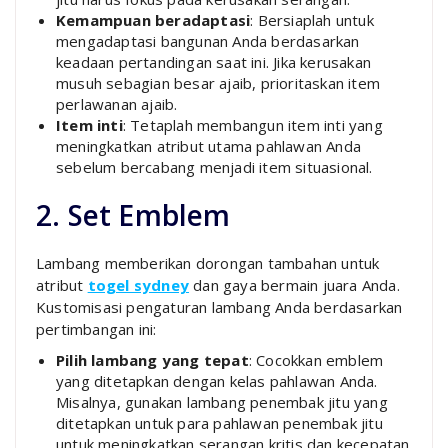
Kemampuan beradaptasi
: Bersiaplah untuk
mengadaptasi bangunan Anda berdasarkan
keadaan pertandingan saat ini. Jika kerusakan
musuh sebagian besar ajaib, prioritaskan item
perlawanan ajaib.
Item inti
: Tetaplah membangun item inti yang
meningkatkan atribut utama pahlawan Anda
sebelum bercabang menjadi item situasional.
2. Set Emblem
Lambang memberikan dorongan tambahan untuk
atribut
togel sydney
dan gaya bermain juara Anda.
Kustomisasi pengaturan lambang Anda berdasarkan
pertimbangan ini:
Pilih lambang yang tepat
: Cocokkan emblem
yang ditetapkan dengan kelas pahlawan Anda.
Misalnya, gunakan lambang penembak jitu yang
ditetapkan untuk para pahlawan penembak jitu
untuk meningkatkan serangan kritis dan kecepatan