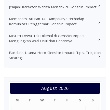
Jelajahi Karakter Wanita Menarik di Genshin Impact
Memahami Aturan 34: Dampaknya terhadap
Komunitas Penggemar Genshin Impact
Misteri Dewa Tak Dikenal di Genshin Impact:
Mengungkap Asal Usul dan Perannya
Panduan Utama Hero Genshin Impact: Tips, Trik, dan
Strategi
August 2026
M
T
W
T
F
S
S