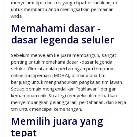
menyelami tips dan trik yang dapat ditindaklanjuti
untuk membantu Anda meningkatkan permainan
Anda.
Memahami dasar -
dasar legenda seluler
Sebelum menyelam ke juara membangun, sangat
penting untuk memahami dasar -dasar legenda
seluler. Gim ini adalah pertarungan pertempuran
online multipemain (MOBA), di mana dua tim
berjuang untuk menghancurkan pangkalan tim lawan.
Setiap pemain mengendalikan “pahlawan” dengan
kemampuan unik. Strategi menyeluruh melibatkan
menyeimbangkan pelanggaran, pertahanan, dan kerja
tim untuk mencapai kemenangan.
Memilih juara yang
tepat