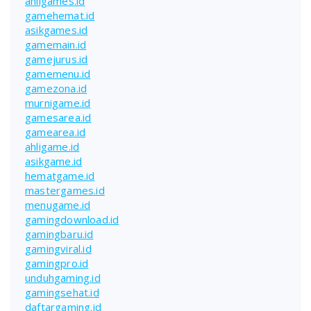
ahligames.id
gamehemat.id
asikgames.id
gamemain.id
gamejurus.id
gamemenu.id
gamezona.id
murnigame.id
gamesarea.id
gamearea.id
ahligame.id
asikgame.id
hematgame.id
mastergames.id
menugame.id
gamingdownload.id
gamingbaru.id
gamingviral.id
gamingpro.id
unduhgaming.id
gamingsehat.id
daftargaming.id