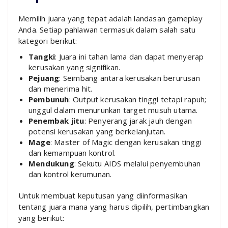
Memilih juara yang tepat adalah landasan gameplay
Anda. Setiap pahlawan termasuk dalam salah satu
kategori berikut:
Tangki
: Juara ini tahan lama dan dapat menyerap
kerusakan yang signifikan.
Pejuang
: Seimbang antara kerusakan berurusan
dan menerima hit.
Pembunuh
: Output kerusakan tinggi tetapi rapuh;
unggul dalam menurunkan target musuh utama.
Penembak jitu
: Penyerang jarak jauh dengan
potensi kerusakan yang berkelanjutan.
Mage
: Master of Magic dengan kerusakan tinggi
dan kemampuan kontrol.
Mendukung
: Sekutu AIDS melalui penyembuhan
dan kontrol kerumunan.
Untuk membuat keputusan yang diinformasikan
tentang juara mana yang harus dipilih, pertimbangkan
yang berikut: