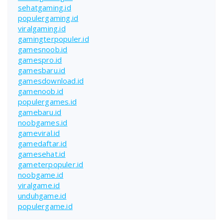
sehatgaming.id
populergaming.id
viralgaming.id
gamingterpopuler.id
gamesnoob.id
gamespro.id
gamesbaru.id
gamesdownload.id
gamenoob.id
populergames.id
gamebaru.id
noobgames.id
gameviral.id
gamedaftar.id
gamesehat.id
gameterpopuler.id
noobgame.id
viralgame.id
unduhgame.id
populergame.id