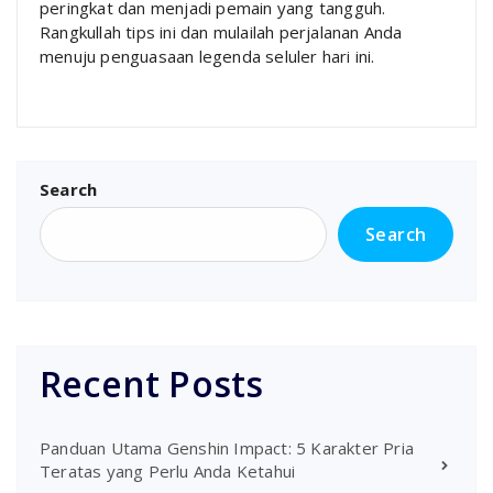
peringkat dan menjadi pemain yang tangguh.
Rangkullah tips ini dan mulailah perjalanan Anda
menuju penguasaan legenda seluler hari ini.
Search
Search
Recent Posts
Panduan Utama Genshin Impact: 5 Karakter Pria
Teratas yang Perlu Anda Ketahui