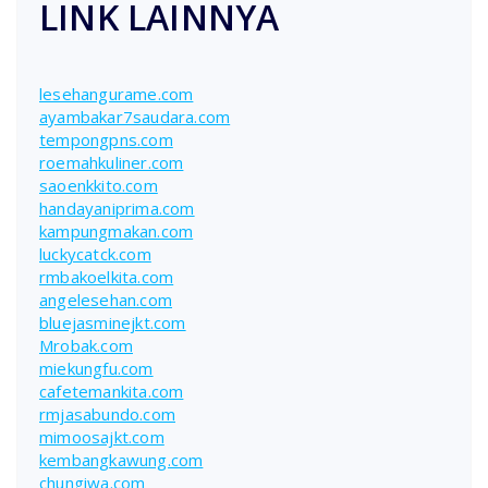
LINK LAINNYA
lesehangurame.com
ayambakar7saudara.com
tempongpns.com
roemahkuliner.com
saoenkkito.com
handayaniprima.com
kampungmakan.com
luckycatck.com
rmbakoelkita.com
angelesehan.com
bluejasminejkt.com
Mrobak.com
miekungfu.com
cafetemankita.com
rmjasabundo.com
mimoosajkt.com
kembangkawung.com
chungiwa.com