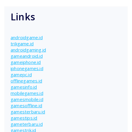
Links
androidgame.id
trikgame.id
androidgaming.id
gameandroid.id
gameiphone.id
iphonegames.id
gamepc.id
offlinegames.id
gamesinfo.id
mobilegames.id
gamesmobile.id
gamesoffline.id
gamesterbaru.id
gamestips.id
gameterbaru.id
gamestrik.id