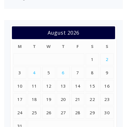
August 2026
M
T
W
T
F
S
S
1
2
3
4
5
6
7
8
9
10
11
12
13
14
15
16
17
18
19
20
21
22
23
24
25
26
27
28
29
30
31