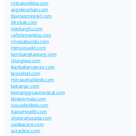
rmbakoelkita.com
angelesehan.com
bluejasminejkt.com
Mrobak.com
miekungfu.com
cafetemankita.com
rmjasabundo.com
mimoosajkt.com
kembangkawung.com
chungiwa.com
ikanbakarcianjur.com
kpjisehat.com
mitrasehatklinik.com
kpbanjar.com
kemanggisanmedical.com
kliniknirmala.com
nouvelleklinik.com
KainaHealth.com
shabirahusada.com
yadikacare.com
astaclinic.com