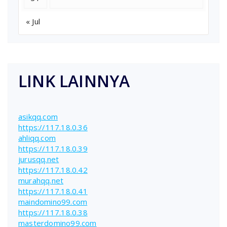
« Jul
LINK LAINNYA
asikqq.com
https://117.18.0.36
ahliqq.com
https://117.18.0.39
jurusqq.net
https://117.18.0.42
murahqq.net
https://117.18.0.41
maindomino99.com
https://117.18.0.38
masterdomino99.com