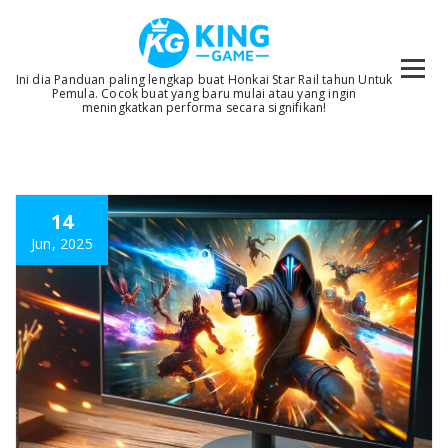
Skip
to
content
Ini dia Panduan paling lengkap buat Honkai Star Rail tahun Untuk
Pemula. Cocok buat yang baru mulai atau yang ingin
meningkatkan performa secara signifikan!
14
Jun, 2025