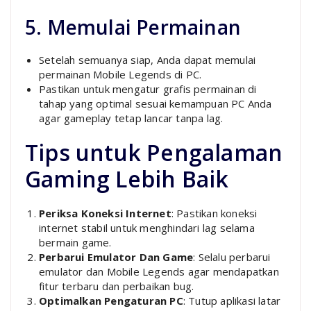
5. Memulai Permainan
Setelah semuanya siap, Anda dapat memulai
permainan Mobile Legends di PC.
Pastikan untuk mengatur grafis permainan di
tahap yang optimal sesuai kemampuan PC Anda
agar gameplay tetap lancar tanpa lag.
Tips untuk Pengalaman
Gaming Lebih Baik
Periksa Koneksi Internet
: Pastikan koneksi
internet stabil untuk menghindari lag selama
bermain game.
Perbarui Emulator Dan Game
: Selalu perbarui
emulator dan Mobile Legends agar mendapatkan
fitur terbaru dan perbaikan bug.
Optimalkan Pengaturan PC
: Tutup aplikasi latar