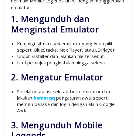
bermain Mobile Legends di PC dengan menggunakan
emulator:
1. Mengunduh dan
Menginstal Emulator
Kunjungi situs resmi emulator yang Anda pilih
seperti BlueStacks, NoxPlayer, atau LDPlayer.
Unduh installer dan jalankan file tersebut.
Ikuti petunjuk penginstalan hingga selesai.
2. Mengatur Emulator
Setelah instalasi selesai, buka emulator dan
lakukan
hematqq
pengaturan awal seperti
memilih bahasa dan login dengan akun Google
Anda.
3. Mengunduh Mobile
Legends