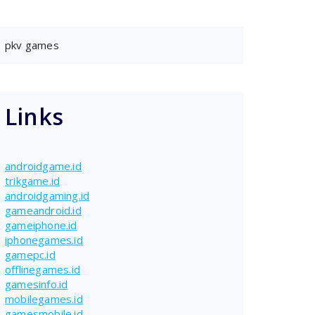
pkv games
Links
androidgame.id
trikgame.id
androidgaming.id
gameandroid.id
gameiphone.id
iphonegames.id
gamepc.id
offlinegames.id
gamesinfo.id
mobilegames.id
gamesmobile.id