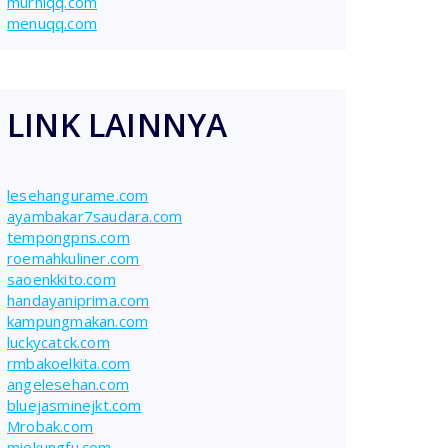
murniqq.com
menuqq.com
LINK LAINNYA
lesehangurame.com
ayambakar7saudara.com
tempongpns.com
roemahkuliner.com
saoenkkito.com
handayaniprima.com
kampungmakan.com
luckycatck.com
rmbakoelkita.com
angelesehan.com
bluejasminejkt.com
Mrobak.com
miekungfu.com