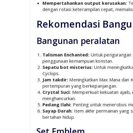
Mempertahankan output kerusakan:
Te
dengan rotasi keterampilan cepat, memaksim
Rekomendasi Bangu
Bangunan peralatan
Talisman Enchanted:
Untuk pengurangan 
penggunaan kemampuan konstan.
Sepatu bot misterius:
Untuk meningkatka
Cyclops.
Jam takdir:
Meningkatkan Max Mana dan K
pertempuran yang berkepanjangan.
Crystal Suci:
Memperkuat kekuatan ajaib,
menghancurkan.
Pedang Ilahi:
Penting untuk menerobos mus
Sayap Darah:
Item akhir permainan yang
bertahan hidup.
Set Emblem