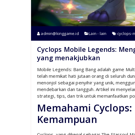
admin@kinggame.id
Lain - lain
cyclops-
Cyclops Mobile Legends: Men
yang menakjubkan
Mobile Legends: Bang Bang adalah game Multi
telah memikat hati jutaan orang di seluruh du
menonjol sebagai penyihir yang unik, mengg
mendebarkan dan tangguh. Artikel ini menyel
strategi, tips, dan trik untuk memanfaatkan po
Memahami Cyclops: 
Kemampuan
Cyclops, yang dikenal sebagai The Starsoul Ma