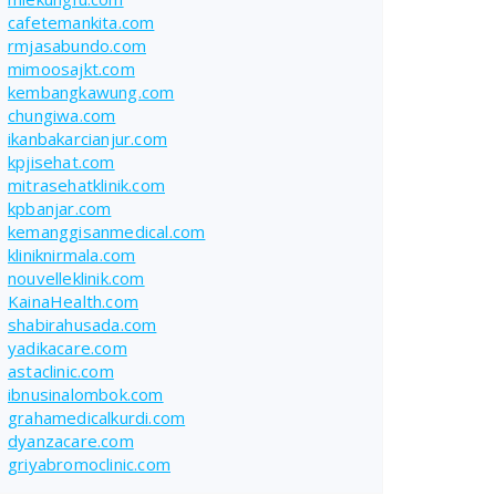
cafetemankita.com
rmjasabundo.com
mimoosajkt.com
kembangkawung.com
chungiwa.com
ikanbakarcianjur.com
kpjisehat.com
mitrasehatklinik.com
kpbanjar.com
kemanggisanmedical.com
kliniknirmala.com
nouvelleklinik.com
KainaHealth.com
shabirahusada.com
yadikacare.com
astaclinic.com
ibnusinalombok.com
grahamedicalkurdi.com
dyanzacare.com
griyabromoclinic.com