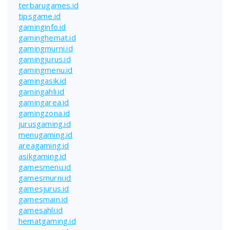
terbarugames.id
tipsgame.id
gaminginfo.id
gaminghemat.id
gamingmurni.id
gamingjurus.id
gamingmenu.id
gamingasik.id
gamingahli.id
gamingarea.id
gamingzona.id
jurusgaming.id
menugaming.id
areagaming.id
asikgaming.id
gamesmenu.id
gamesmurni.id
gamesjurus.id
gamesmain.id
gamesahli.id
hematgaming.id