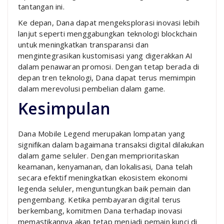
tantangan ini.
Ke depan, Dana dapat mengeksplorasi inovasi lebih
lanjut seperti menggabungkan teknologi blockchain
untuk meningkatkan transparansi dan
mengintegrasikan kustomisasi yang digerakkan AI
dalam penawaran promosi. Dengan tetap berada di
depan tren teknologi, Dana dapat terus memimpin
dalam merevolusi pembelian dalam game.
Kesimpulan
Dana Mobile Legend merupakan lompatan yang
signifikan dalam bagaimana transaksi digital dilakukan
dalam game seluler. Dengan memprioritaskan
keamanan, kenyamanan, dan lokalisasi, Dana telah
secara efektif meningkatkan ekosistem ekonomi
legenda seluler, menguntungkan baik pemain dan
pengembang. Ketika pembayaran digital terus
berkembang, komitmen Dana terhadap inovasi
memastikannya akan tetap menjadi pemain kunci di