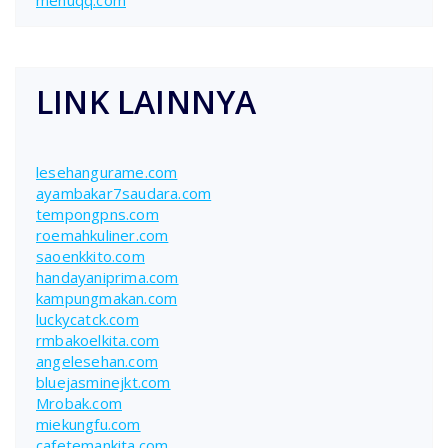
LINK LAINNYA
lesehangurame.com
ayambakar7saudara.com
tempongpns.com
roemahkuliner.com
saoenkkito.com
handayaniprima.com
kampungmakan.com
luckycatck.com
rmbakoelkita.com
angelesehan.com
bluejasminejkt.com
Mrobak.com
miekungfu.com
cafetemankita.com