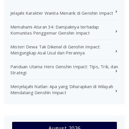
Jelajahi Karakter Wanita Menarik di Genshin Impact
Memahami Aturan 34: Dampaknya terhadap
Komunitas Penggemar Genshin Impact
Misteri Dewa Tak Dikenal di Genshin Impact:
Mengungkap Asal Usul dan Perannya
Panduan Utama Hero Genshin Impact: Tips, Trik, dan
Strategi
Menjelajahi Natlan: Apa yang Diharapkan di Wilayah
Mendatang Genshin Impact
August 2026