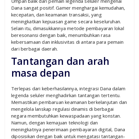
Umpan balik dari pemain legenda seluler mengenai
Dana sangat positif. Gamer menghargai kemudahan,
kecepatan, dan keamanan transaksi, yang
meningkatkan kepuasan game secara keseluruhan.
Selain itu, dimasukkannya metode pembayaran lokal
beresonansi dengan baik, menumbuhkan rasa
kebersamaan dan inklusivitas di antara para pemain
dari berbagai daerah.
Tantangan dan arah
masa depan
Terlepas dari keberhasilannya, integrasi Dana dalam
legenda seluler menghadirkan tantangan tertentu.
Memastikan pembaruan keamanan berkelanjutan dan
mengelola lanskap regulasi dinamis di berbagai
negara membutuhkan kewaspadaan yang konstan.
Namun, dengan kemajuan teknologi dan
meningkatnya penerimaan pembayaran digital, Dana
diposisikan dengan baik untuk mengatasi tantangan-