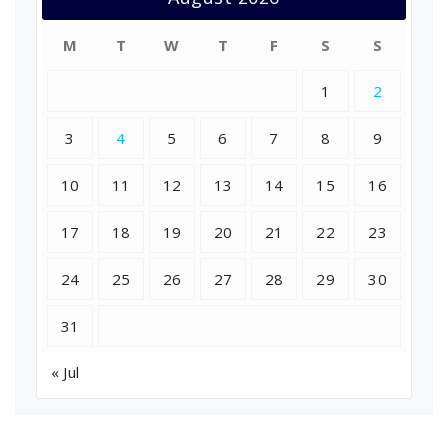
M
T
W
T
F
S
S
1
2
3
4
5
6
7
8
9
10
11
12
13
14
15
16
17
18
19
20
21
22
23
24
25
26
27
28
29
30
31
« Jul