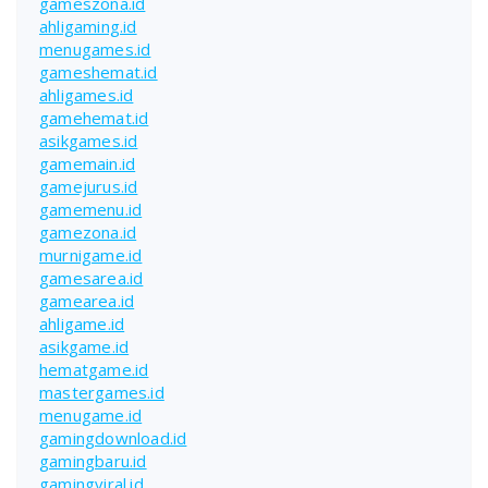
gameszona.id
ahligaming.id
menugames.id
gameshemat.id
ahligames.id
gamehemat.id
asikgames.id
gamemain.id
gamejurus.id
gamemenu.id
gamezona.id
murnigame.id
gamesarea.id
gamearea.id
ahligame.id
asikgame.id
hematgame.id
mastergames.id
menugame.id
gamingdownload.id
gamingbaru.id
gamingviral.id