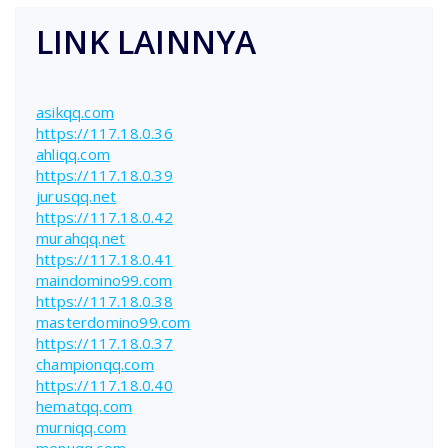
LINK LAINNYA
asikqq.com
https://117.18.0.36
ahliqq.com
https://117.18.0.39
jurusqq.net
https://117.18.0.42
murahqq.net
https://117.18.0.41
maindomino99.com
https://117.18.0.38
masterdomino99.com
https://117.18.0.37
championqq.com
https://117.18.0.40
hematqq.com
murniqq.com
menuqq.com