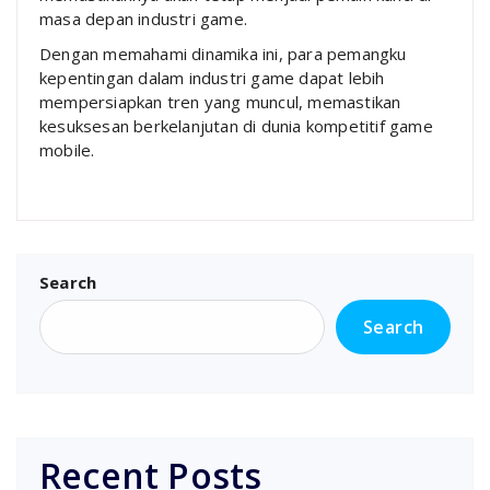
masa depan industri game.
Dengan memahami dinamika ini, para pemangku
kepentingan dalam industri game dapat lebih
mempersiapkan tren yang muncul, memastikan
kesuksesan berkelanjutan di dunia kompetitif game
mobile.
Search
Search
Recent Posts