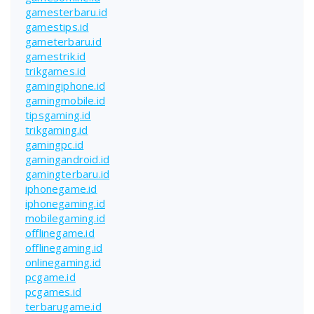
gamesterbaru.id
gamestips.id
gameterbaru.id
gamestrik.id
trikgames.id
gamingiphone.id
gamingmobile.id
tipsgaming.id
trikgaming.id
gamingpc.id
gamingandroid.id
gamingterbaru.id
iphonegame.id
iphonegaming.id
mobilegaming.id
offlinegame.id
offlinegaming.id
onlinegaming.id
pcgame.id
pcgames.id
terbarugame.id