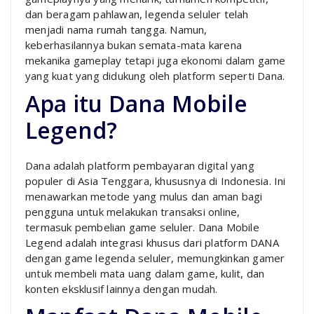
dan beragam pahlawan, legenda seluler telah
menjadi nama rumah tangga. Namun,
keberhasilannya bukan semata-mata karena
mekanika gameplay tetapi juga ekonomi dalam game
yang kuat yang didukung oleh platform seperti Dana.
Apa itu Dana Mobile
Legend?
Dana adalah platform pembayaran digital yang
populer di Asia Tenggara, khususnya di Indonesia. Ini
menawarkan metode yang mulus dan aman bagi
pengguna untuk melakukan transaksi online,
termasuk pembelian game seluler. Dana Mobile
Legend adalah integrasi khusus dari platform DANA
dengan game legenda seluler, memungkinkan gamer
untuk membeli mata uang dalam game, kulit, dan
konten eksklusif lainnya dengan mudah.