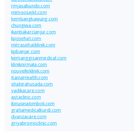
rmjasabundo.com
mimoosajkt.com
kembangkawung.com
chungiwa.com
ikanbakarcianjur.com
kpjisehat.com
mitrasehatklinik.com
kpbanjar.com
kemanggisanmedical.com
kliniknirmala.com
nouvelleklinik.com
KainaHealth.com
shabirahusada.com
yadikacare.com
astaclinic.com
ibnusinalombok.com
grahamedicalkurdi.com
dyanzacare.com
griyabromoclinic.com