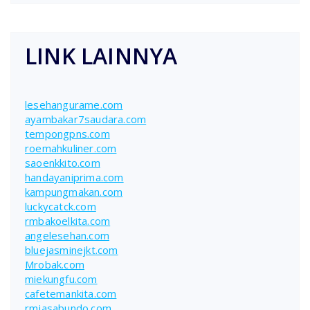
LINK LAINNYA
lesehangurame.com
ayambakar7saudara.com
tempongpns.com
roemahkuliner.com
saoenkkito.com
handayaniprima.com
kampungmakan.com
luckycatck.com
rmbakoelkita.com
angelesehan.com
bluejasminejkt.com
Mrobak.com
miekungfu.com
cafetemankita.com
rmjasabundo.com