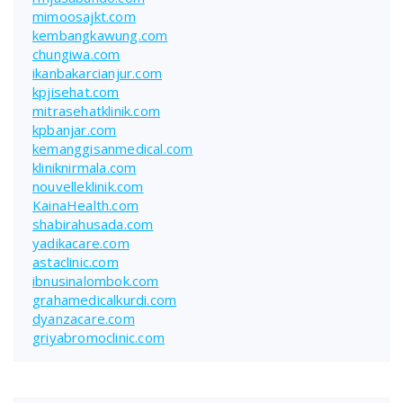
mimoosajkt.com
kembangkawung.com
chungiwa.com
ikanbakarcianjur.com
kpjisehat.com
mitrasehatklinik.com
kpbanjar.com
kemanggisanmedical.com
kliniknirmala.com
nouvelleklinik.com
KainaHealth.com
shabirahusada.com
yadikacare.com
astaclinic.com
ibnusinalombok.com
grahamedicalkurdi.com
dyanzacare.com
griyabromoclinic.com