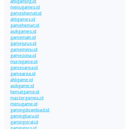
ahligaming.id
menugames.id
gameshemat.id
ahligames.id
gamehemat.id
asikgames.id
gamemain.id
gamejurus.id
gamemenu.id
gamezona.id
murnigame.id
gamesarea.id
gamearea.id
ahligame.id
asikgame.id
hematgame.id
mastergames.id
menugame.id
gamingdownload.id
gamingbaru.id
gamingviral.id
gamingpro.id