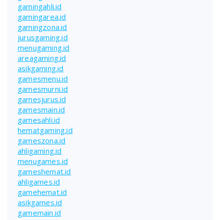
gamingahli.id
gamingarea.id
gamingzona.id
jurusgaming.id
menugaming.id
areagaming.id
asikgaming.id
gamesmenu.id
gamesmurni.id
gamesjurus.id
gamesmain.id
gamesahli.id
hematgaming.id
gameszona.id
ahligaming.id
menugames.id
gameshemat.id
ahligames.id
gamehemat.id
asikgames.id
gamemain.id