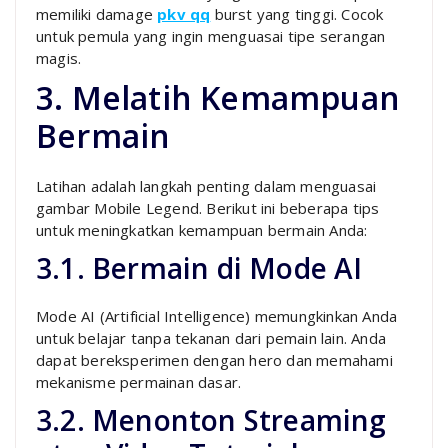
memiliki damage
pkv qq
burst yang tinggi. Cocok
untuk pemula yang ingin menguasai tipe serangan
magis.
3. Melatih Kemampuan
Bermain
Latihan adalah langkah penting dalam menguasai
gambar Mobile Legend. Berikut ini beberapa tips
untuk meningkatkan kemampuan bermain Anda:
3.1. Bermain di Mode AI
Mode AI (Artificial Intelligence) memungkinkan Anda
untuk belajar tanpa tekanan dari pemain lain. Anda
dapat bereksperimen dengan hero dan memahami
mekanisme permainan dasar.
3.2. Menonton Streaming