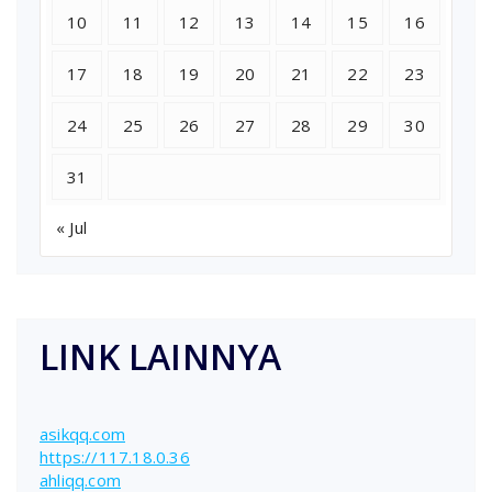
10
11
12
13
14
15
16
17
18
19
20
21
22
23
24
25
26
27
28
29
30
31
« Jul
LINK LAINNYA
asikqq.com
https://117.18.0.36
ahliqq.com