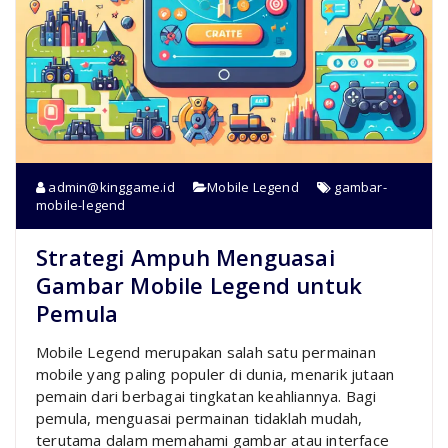
admin@kinggame.id
Mobile Legend
gambar-
mobile-legend
Strategi Ampuh Menguasai
Gambar Mobile Legend untuk
Pemula
Mobile Legend merupakan salah satu permainan
mobile yang paling populer di dunia, menarik jutaan
pemain dari berbagai tingkatan keahliannya. Bagi
pemula, menguasai permainan tidaklah mudah,
terutama dalam memahami gambar atau interface