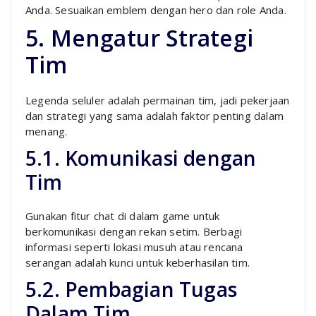
Anda. Sesuaikan emblem dengan hero dan role Anda.
5. Mengatur Strategi
Tim
Legenda seluler adalah permainan tim, jadi pekerjaan
dan strategi yang sama adalah faktor penting dalam
menang.
5.1. Komunikasi dengan
Tim
Gunakan fitur chat di dalam game untuk
berkomunikasi dengan rekan setim. Berbagi
informasi seperti lokasi musuh atau rencana
serangan adalah kunci untuk keberhasilan tim.
5.2. Pembagian Tugas
Dalam Tim