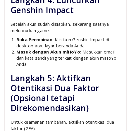
Genshin Impact
Setelah akun sudah disiapkan, sekarang saatnya
meluncurkan game:
Buka Permainan:
Klik ikon Genshin Impact di
desktop atau layar beranda Anda.
Masuk dengan Akun miHoYo:
Masukkan email
dan kata sandi yang terkait dengan akun miHoYo
Anda.
Langkah 5: Aktifkan
Otentikasi Dua Faktor
(Opsional tetapi
Direkomendasikan)
Untuk keamanan tambahan, aktifkan otentikasi dua
faktor (2FA):