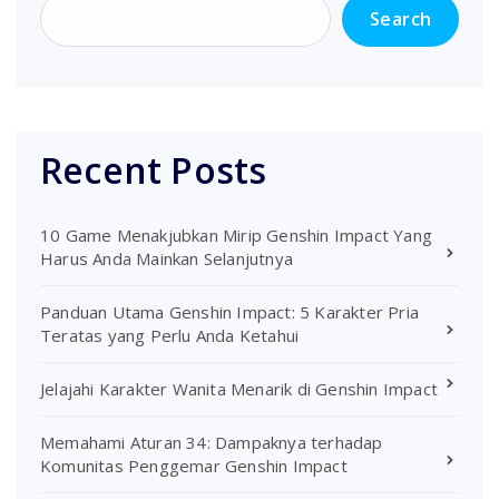
Search
Recent Posts
10 Game Menakjubkan Mirip Genshin Impact Yang
Harus Anda Mainkan Selanjutnya
Panduan Utama Genshin Impact: 5 Karakter Pria
Teratas yang Perlu Anda Ketahui
Jelajahi Karakter Wanita Menarik di Genshin Impact
Memahami Aturan 34: Dampaknya terhadap
Komunitas Penggemar Genshin Impact