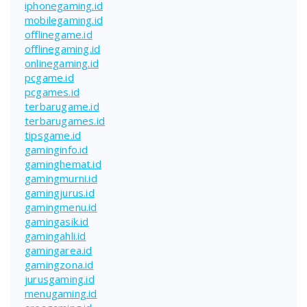
iphonegaming.id
mobilegaming.id
offlinegame.id
offlinegaming.id
onlinegaming.id
pcgame.id
pcgames.id
terbarugame.id
terbarugames.id
tipsgame.id
gaminginfo.id
gaminghemat.id
gamingmurni.id
gamingjurus.id
gamingmenu.id
gamingasik.id
gamingahli.id
gamingarea.id
gamingzona.id
jurusgaming.id
menugaming.id