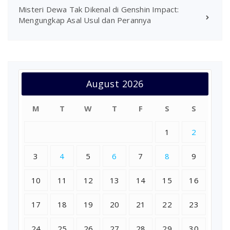
Misteri Dewa Tak Dikenal di Genshin Impact:
Mengungkap Asal Usul dan Perannya
August 2026
M
T
W
T
F
S
S
1
2
3
4
5
6
7
8
9
10
11
12
13
14
15
16
17
18
19
20
21
22
23
24
25
26
27
28
29
30