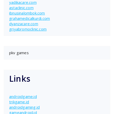
yadikacare.com
astaclinic.com
ibnusinalombok.com
grahamedicalkurdi.com
dyanzacare.com
griyabromoclinic.com
pkv games
Links
androidgame.id
trikgame.id
androidgaming.id
gameandroid.id