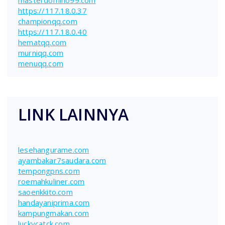
https://117.18.0.37
championqq.com
https://117.18.0.40
hematqq.com
murniqq.com
menuqq.com
LINK LAINNYA
lesehangurame.com
ayambakar7saudara.com
tempongpns.com
roemahkuliner.com
saoenkkito.com
handayaniprima.com
kampungmakan.com
luckycatck.com