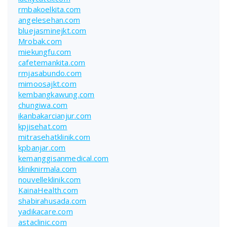
rmbakoelkita.com
angelesehan.com
bluejasminejkt.com
Mrobak.com
miekungfu.com
cafetemankita.com
rmjasabundo.com
mimoosajkt.com
kembangkawung.com
chungiwa.com
ikanbakarcianjur.com
kpjisehat.com
mitrasehatklinik.com
kpbanjar.com
kemanggisanmedical.com
kliniknirmala.com
nouvelleklinik.com
KainaHealth.com
shabirahusada.com
yadikacare.com
astaclinic.com