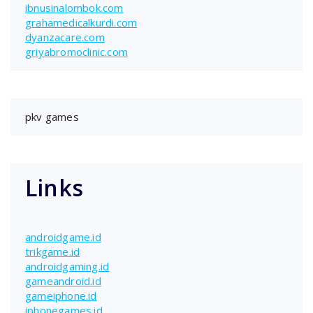
ibnusinalombok.com
grahamedicalkurdi.com
dyanzacare.com
griyabromoclinic.com
pkv games
Links
androidgame.id
trikgame.id
androidgaming.id
gameandroid.id
gameiphone.id
iphonegames.id