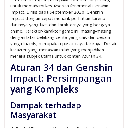
untuk memahami kesuksesan fenomenal Genshin
Impact. Dirilis pada September 2020, Genshin
Impact dengan cepat menarik perhatian karena
dunianya yang luas dan karakternya yang bergaya
anime. Karakter-karakter game ini, masing-masing
dengan latar belakang cerita yang unik dan desain
yang dinamis, merupakan pusat daya tariknya. Desain
karakter yang menawan inilah yang menjadikan
mereka subjek utama untuk konten Aturan 34.
Aturan 34 dan Genshin
Impact: Persimpangan
yang Kompleks
Dampak terhadap
Masyarakat