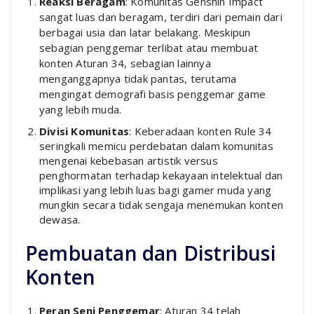
Reaksi Beragam
: Komunitas Genshin Impact
sangat luas dan beragam, terdiri dari pemain dari
berbagai usia dan latar belakang. Meskipun
sebagian penggemar terlibat atau membuat
konten Aturan 34, sebagian lainnya
menganggapnya tidak pantas, terutama
mengingat demografi basis penggemar game
yang lebih muda.
Divisi Komunitas
: Keberadaan konten Rule 34
seringkali memicu perdebatan dalam komunitas
mengenai kebebasan artistik versus
penghormatan terhadap kekayaan intelektual dan
implikasi yang lebih luas bagi gamer muda yang
mungkin secara tidak sengaja menemukan konten
dewasa.
Pembuatan dan Distribusi
Konten
Peran Seni Penggemar
: Aturan 34 telah