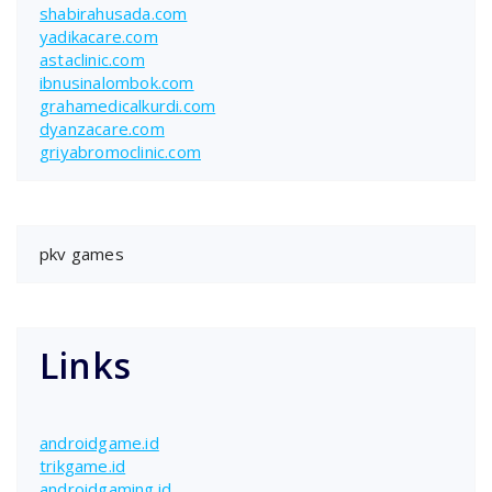
shabirahusada.com
yadikacare.com
astaclinic.com
ibnusinalombok.com
grahamedicalkurdi.com
dyanzacare.com
griyabromoclinic.com
pkv games
Links
androidgame.id
trikgame.id
androidgaming.id