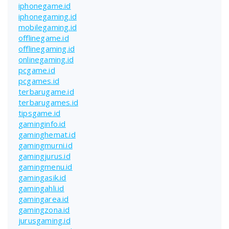
iphonegame.id
iphonegaming.id
mobilegaming.id
offlinegame.id
offlinegaming.id
onlinegaming.id
pcgame.id
pcgames.id
terbarugame.id
terbarugames.id
tipsgame.id
gaminginfo.id
gaminghemat.id
gamingmurni.id
gamingjurus.id
gamingmenu.id
gamingasik.id
gamingahli.id
gamingarea.id
gamingzona.id
jurusgaming.id