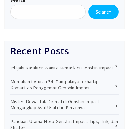
Search
Recent Posts
Jelajahi Karakter Wanita Menarik di Genshin Impact
Memahami Aturan 34: Dampaknya terhadap
Komunitas Penggemar Genshin Impact
Misteri Dewa Tak Dikenal di Genshin Impact:
Mengungkap Asal Usul dan Perannya
Panduan Utama Hero Genshin Impact: Tips, Trik, dan
Strategi