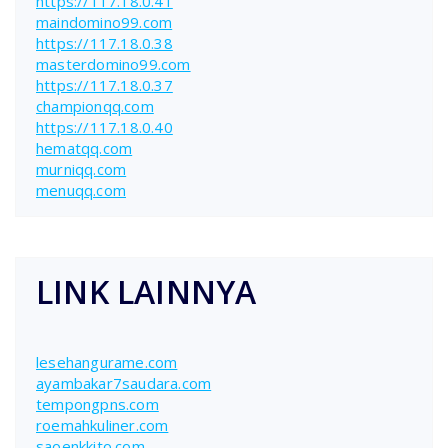
https://117.18.0.41
maindomino99.com
https://117.18.0.38
masterdomino99.com
https://117.18.0.37
championqq.com
https://117.18.0.40
hematqq.com
murniqq.com
menuqq.com
LINK LAINNYA
lesehangurame.com
ayambakar7saudara.com
tempongpns.com
roemahkuliner.com
saoenkkito.com