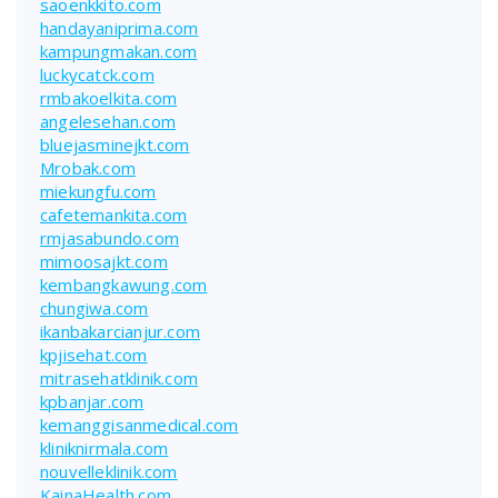
saoenkkito.com
handayaniprima.com
kampungmakan.com
luckycatck.com
rmbakoelkita.com
angelesehan.com
bluejasminejkt.com
Mrobak.com
miekungfu.com
cafetemankita.com
rmjasabundo.com
mimoosajkt.com
kembangkawung.com
chungiwa.com
ikanbakarcianjur.com
kpjisehat.com
mitrasehatklinik.com
kpbanjar.com
kemanggisanmedical.com
kliniknirmala.com
nouvelleklinik.com
KainaHealth.com