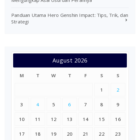
Panduan Utama Hero Genshin Impact: Tips, Trik, dan
Strategi
August 2026
M
T
W
T
F
S
S
1
2
3
4
5
6
7
8
9
10
11
12
13
14
15
16
17
18
19
20
21
22
23