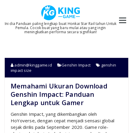
Skip
to
content
Ini dia Panduan paling lengkap buat Honkai Star Rail tahun Untuk
Pemula. Cocok buat yang baru mulai atau yang ingin
meningkatkan performa secara signifikan!
admin@kinggame.id
Genshin Impact
genshin
impact size
Memahami Ukuran Download
Genshin Impact: Panduan
Lengkap untuk Gamer
Genshin Impact, yang dikembangkan oleh
HoYoverse, dengan cepat menjadi sensasi global
sejak dirilis pada September 2020. Game role-