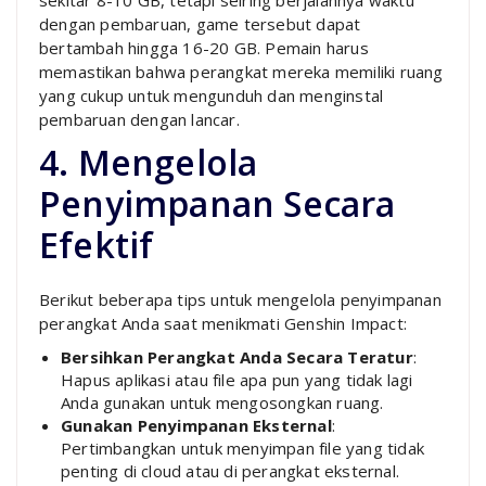
dengan pembaruan, game tersebut dapat
bertambah hingga 16-20 GB. Pemain harus
memastikan bahwa perangkat mereka memiliki ruang
yang cukup untuk mengunduh dan menginstal
pembaruan dengan lancar.
4. Mengelola
Penyimpanan Secara
Efektif
Berikut beberapa tips untuk mengelola penyimpanan
perangkat Anda saat menikmati Genshin Impact:
Bersihkan Perangkat Anda Secara Teratur
:
Hapus aplikasi atau file apa pun yang tidak lagi
Anda gunakan untuk mengosongkan ruang.
Gunakan Penyimpanan Eksternal
:
Pertimbangkan untuk menyimpan file yang tidak
penting di cloud atau di perangkat eksternal.