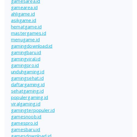
gamesarea.id
gamearea.id
ahligame.id
asikgame.id
hematgame.id
mastergames.id
menugame.id
gamingdownload.id
gamingbaru.id
gamingviral.id
gamingpro.id
unduhgaming.id
gamingsehat.id
daftargaming.id
sehatgaming.id
populergaming.id
viralgaming.id
gamingterpopuler.id
gamesnoob.id
gamespro.id
gamesbaru.id
gamesdownload.id