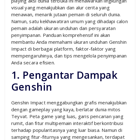
playing aksi dunia terbuka ini menawarkan lingkungan
visual yang menakjubkan dan alur cerita yang
menawan, menarik jutaan pemain di seluruh dunia.
Namun, satu kekhawatiran umum yang dihadapi calon
pemain adalah ukuran unduhan dan persyaratan
penyimpanan. Panduan komprehensif ini akan
membantu Anda memahami ukuran unduhan Genshin
Impact di berbagai platform, faktor-faktor yang
mempengaruhinya, dan tips mengelola penyimpanan
Anda secara efisien.
1. Pengantar Dampak
Genshin
Genshin Impact menggabungkan grafis menakjubkan
dengan gameplay yang kaya, berlatar dunia mitos
Teyvat. Peta game yang luas, garis pencarian yang
rumit, dan fitur multipemain interaktif berkontribusi
terhadap popularitasnya yang luar biasa. Namun di
samping fitur-fiturnya yang mengesankan, terdapat