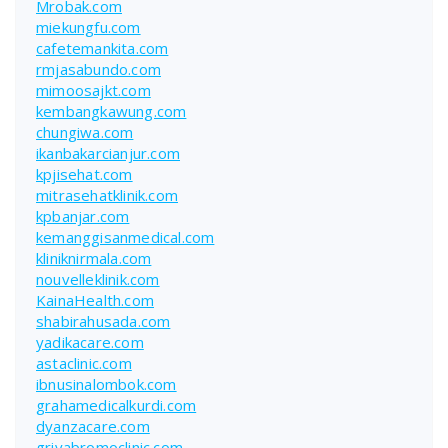
Mrobak.com
miekungfu.com
cafetemankita.com
rmjasabundo.com
mimoosajkt.com
kembangkawung.com
chungiwa.com
ikanbakarcianjur.com
kpjisehat.com
mitrasehatklinik.com
kpbanjar.com
kemanggisanmedical.com
kliniknirmala.com
nouvelleklinik.com
KainaHealth.com
shabirahusada.com
yadikacare.com
astaclinic.com
ibnusinalombok.com
grahamedicalkurdi.com
dyanzacare.com
griyabromoclinic.com