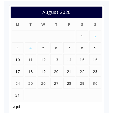
August 2026
M
T
W
T
F
S
S
1
2
3
4
5
6
7
8
9
10
11
12
13
14
15
16
17
18
19
20
21
22
23
24
25
26
27
28
29
30
31
« Jul