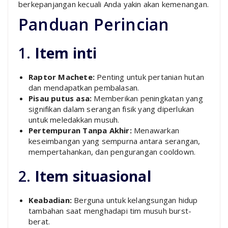
berkepanjangan kecuali Anda yakin akan kemenangan.
Panduan Perincian
1.
Item inti
Raptor Machete:
Penting untuk pertanian hutan
dan mendapatkan pembalasan.
Pisau putus asa:
Memberikan peningkatan yang
signifikan dalam serangan fisik yang diperlukan
untuk meledakkan musuh.
Pertempuran Tanpa Akhir:
Menawarkan
keseimbangan yang sempurna antara serangan,
mempertahankan, dan pengurangan cooldown.
2.
Item situasional
Keabadian:
Berguna untuk kelangsungan hidup
tambahan saat menghadapi tim musuh burst-
berat.