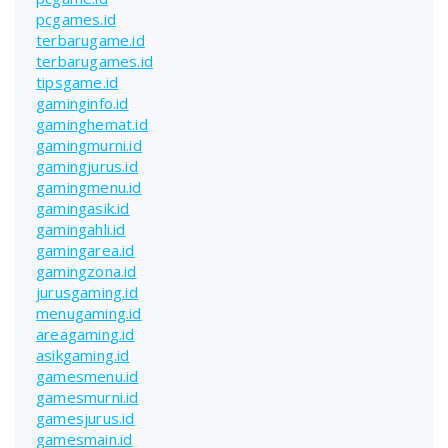
pcgames.id
terbarugame.id
terbarugames.id
tipsgame.id
gaminginfo.id
gaminghemat.id
gamingmurni.id
gamingjurus.id
gamingmenu.id
gamingasik.id
gamingahli.id
gamingarea.id
gamingzona.id
jurusgaming.id
menugaming.id
areagaming.id
asikgaming.id
gamesmenu.id
gamesmurni.id
gamesjurus.id
gamesmain.id