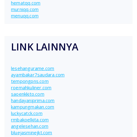
hematqq.com
murniqq.com
menuqq.com
LINK LAINNYA
lesehangurame.com
ayambakar7saudara.com
tempongpns.com
roemahkuliner.com
saoenkkito.com
handayaniprima.com
kampungmakan.com
luckycatck.com
rmbakoelkita.com
angelesehan.com
bluejasminejkt.com