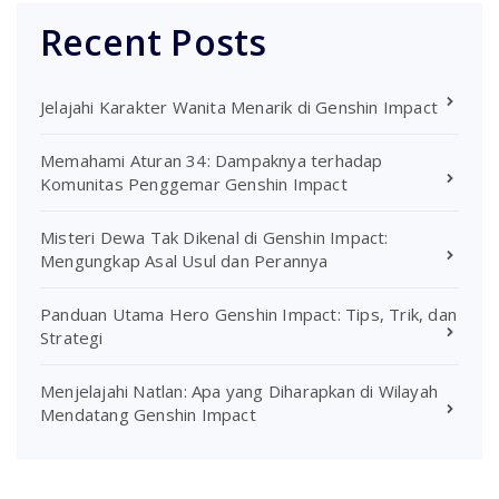
Recent Posts
Jelajahi Karakter Wanita Menarik di Genshin Impact
Memahami Aturan 34: Dampaknya terhadap
Komunitas Penggemar Genshin Impact
Misteri Dewa Tak Dikenal di Genshin Impact:
Mengungkap Asal Usul dan Perannya
Panduan Utama Hero Genshin Impact: Tips, Trik, dan
Strategi
Menjelajahi Natlan: Apa yang Diharapkan di Wilayah
Mendatang Genshin Impact