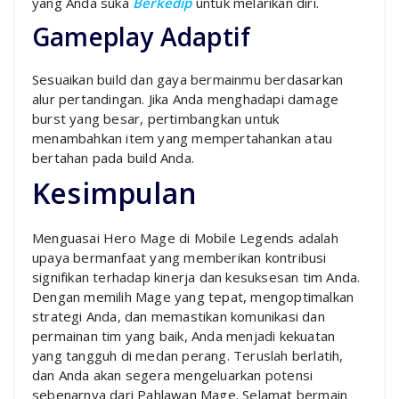
yang Anda suka
Berkedip
untuk melarikan diri.
Gameplay Adaptif
Sesuaikan build dan gaya bermainmu berdasarkan
alur pertandingan. Jika Anda menghadapi damage
burst yang besar, pertimbangkan untuk
menambahkan item yang mempertahankan atau
bertahan pada build Anda.
Kesimpulan
Menguasai Hero Mage di Mobile Legends adalah
upaya bermanfaat yang memberikan kontribusi
signifikan terhadap kinerja dan kesuksesan tim Anda.
Dengan memilih Mage yang tepat, mengoptimalkan
strategi Anda, dan memastikan komunikasi dan
permainan tim yang baik, Anda menjadi kekuatan
yang tangguh di medan perang. Teruslah berlatih,
dan Anda akan segera mengeluarkan potensi
sebenarnya dari Pahlawan Mage. Selamat bermain