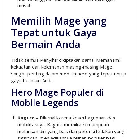
musuh.
Memilih Mage yang
Tepat untuk Gaya
Bermain Anda
Tidak semua Penyihir diciptakan sama. Memahami
kekuatan dan kelemahan masing-masing Mage
sangat penting dalam memilih hero yang tepat untuk
gaya bermain Anda.
Hero Mage Populer di
Mobile Legends
Kagura
– Dikenal karena keserbagunaan dan
mobilitasnya. Kagura memiliki kemampuan
melarikan diri yang baik dan potensi ledakan yang
signifikan, menjadikannya pilihan populer bagi