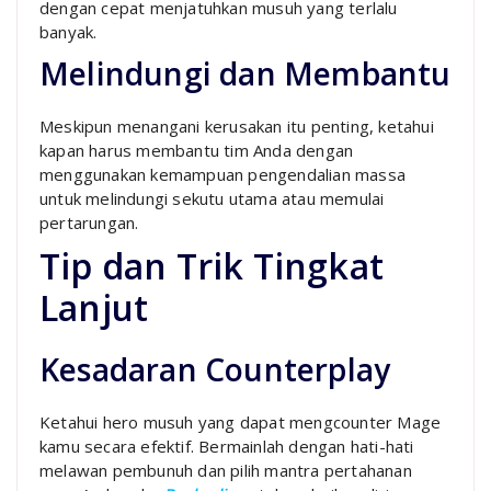
dengan cepat menjatuhkan musuh yang terlalu
banyak.
Melindungi dan Membantu
Meskipun menangani kerusakan itu penting, ketahui
kapan harus membantu tim Anda dengan
menggunakan kemampuan pengendalian massa
untuk melindungi sekutu utama atau memulai
pertarungan.
Tip dan Trik Tingkat
Lanjut
Kesadaran Counterplay
Ketahui hero musuh yang dapat mengcounter Mage
kamu secara efektif. Bermainlah dengan hati-hati
melawan pembunuh dan pilih mantra pertahanan