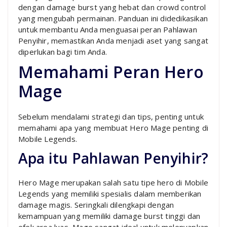
dengan damage burst yang hebat dan crowd control
yang mengubah permainan. Panduan ini didedikasikan
untuk membantu Anda menguasai peran Pahlawan
Penyihir, memastikan Anda menjadi aset yang sangat
diperlukan bagi tim Anda.
Memahami Peran Hero
Mage
Sebelum mendalami strategi dan tips, penting untuk
memahami apa yang membuat Hero Mage penting di
Mobile Legends.
Apa itu Pahlawan Penyihir?
Hero Mage merupakan salah satu tipe hero di Mobile
Legends yang memiliki spesialis dalam memberikan
damage magis. Seringkali dilengkapi dengan
kemampuan yang memiliki damage burst tinggi dan
efek area luas, Mage sangat ideal untuk melenyapkan