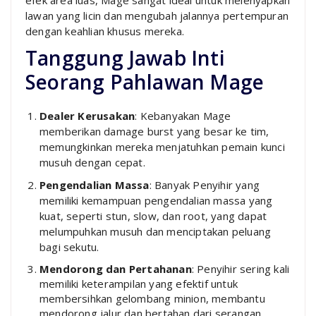
lawan yang licin dan mengubah jalannya pertempuran
dengan keahlian khusus mereka.
Tanggung Jawab Inti
Seorang Pahlawan Mage
Dealer Kerusakan
: Kebanyakan Mage
memberikan damage burst yang besar ke tim,
memungkinkan mereka menjatuhkan pemain kunci
musuh dengan cepat.
Pengendalian Massa
: Banyak Penyihir yang
memiliki kemampuan pengendalian massa yang
kuat, seperti stun, slow, dan root, yang dapat
melumpuhkan musuh dan menciptakan peluang
bagi sekutu.
Mendorong dan Pertahanan
: Penyihir sering kali
memiliki keterampilan yang efektif untuk
membersihkan gelombang minion, membantu
mendorong jalur dan bertahan dari serangan