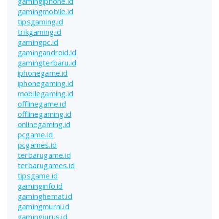
gamingiphone.id
gamingmobile.id
tipsgaming.id
trikgaming.id
gamingpc.id
gamingandroid.id
gamingterbaru.id
iphonegame.id
iphonegaming.id
mobilegaming.id
offlinegame.id
offlinegaming.id
onlinegaming.id
pcgame.id
pcgames.id
terbarugame.id
terbarugames.id
tipsgame.id
gaminginfo.id
gaminghemat.id
gamingmurni.id
gamingjurus.id