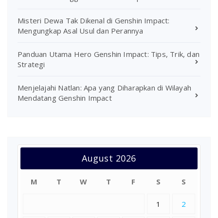
Misteri Dewa Tak Dikenal di Genshin Impact:
Mengungkap Asal Usul dan Perannya
Panduan Utama Hero Genshin Impact: Tips, Trik, dan
Strategi
Menjelajahi Natlan: Apa yang Diharapkan di Wilayah
Mendatang Genshin Impact
August 2026
M
T
W
T
F
S
S
1
2