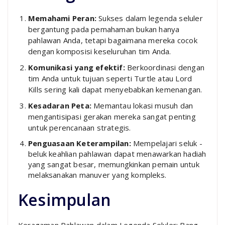
Memahami Peran:
Sukses dalam legenda seluler
bergantung pada pemahaman bukan hanya
pahlawan Anda, tetapi bagaimana mereka cocok
dengan komposisi keseluruhan tim Anda.
Komunikasi yang efektif:
Berkoordinasi dengan
tim Anda untuk tujuan seperti Turtle atau Lord
Kills sering kali dapat menyebabkan kemenangan.
Kesadaran Peta:
Memantau lokasi musuh dan
mengantisipasi gerakan mereka sangat penting
untuk perencanaan strategis.
Penguasaan Keterampilan:
Mempelajari seluk -
beluk keahlian pahlawan dapat menawarkan hadiah
yang sangat besar, memungkinkan pemain untuk
melaksanakan manuver yang kompleks.
Kesimpulan
Keragaman Pahlawan dalam Legenda Seluler: Bang