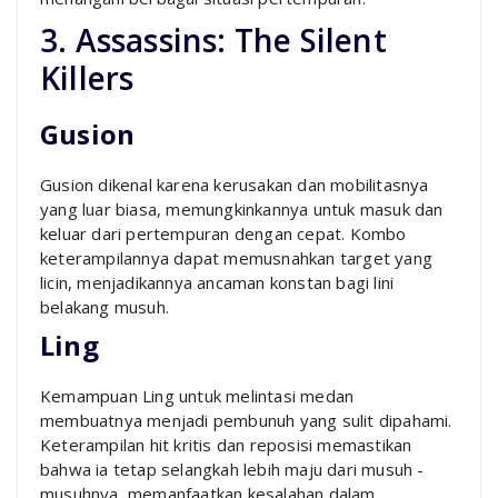
3. Assassins: The Silent
Killers
Gusion
Gusion dikenal karena kerusakan dan mobilitasnya
yang luar biasa, memungkinkannya untuk masuk dan
keluar dari pertempuran dengan cepat. Kombo
keterampilannya dapat memusnahkan target yang
licin, menjadikannya ancaman konstan bagi lini
belakang musuh.
Ling
Kemampuan Ling untuk melintasi medan
membuatnya menjadi pembunuh yang sulit dipahami.
Keterampilan hit kritis dan reposisi memastikan
bahwa ia tetap selangkah lebih maju dari musuh -
musuhnya, memanfaatkan kesalahan dalam