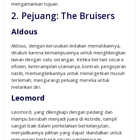
mengamankan tujuan.
2. Pejuang: The Bruisers
Aldous
Aldous, dengan kerusakan ledakan mematikannya,
ditakuti karena kemampuannya untuk menghilangkan
lawan dengan satu serangan. Ketika bertani secara
efisien, keterampilan utamanya, kontrak: pengejaran
nasib, memungkinkannya untuk menargetkan musuh
terlemah, mengurangi peluang mereka untuk
melarikan diri.
Leomord
Leomord, yang dilengkapi dengan pedang dan
mampu berubah menjadi juara di Astride, tampil
sangat baik dalam perkelahian berkelanjutan,
menjadikannya pilihan yang dapat diandalkan untuk
menangani berbagai situasi pertempuran.