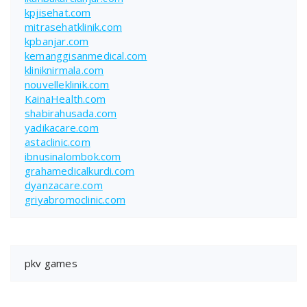
kpjisehat.com
mitrasehatklinik.com
kpbanjar.com
kemanggisanmedical.com
kliniknirmala.com
nouvelleklinik.com
KainaHealth.com
shabirahusada.com
yadikacare.com
astaclinic.com
ibnusinalombok.com
grahamedicalkurdi.com
dyanzacare.com
griyabromoclinic.com
pkv games