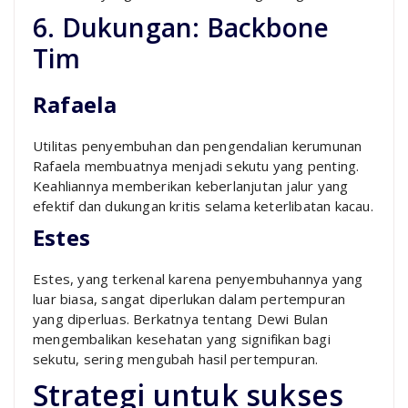
6. Dukungan: Backbone
Tim
Rafaela
Utilitas penyembuhan dan pengendalian kerumunan
Rafaela membuatnya menjadi sekutu yang penting.
Keahliannya memberikan keberlanjutan jalur yang
efektif dan dukungan kritis selama keterlibatan kacau.
Estes
Estes, yang terkenal karena penyembuhannya yang
luar biasa, sangat diperlukan dalam pertempuran
yang diperluas. Berkatnya tentang Dewi Bulan
mengembalikan kesehatan yang signifikan bagi
sekutu, sering mengubah hasil pertempuran.
Strategi untuk sukses