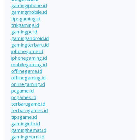
gamingiphone.id
gamingmobile.id
tipsgaming.id
trikgaming.id
gamingpc.id
gamingandroid.id
gamingterbaru.id
iphonegame.id
iphonegaming.id
mobilegaming.id
offlinegame.id
offlinegaming.id
onlinegaming.id
pcgame.id
pcgames.id
terbarugame.id
terbarugames.id
tipsgame.id
gaminginfo.id
gaminghemat.id
gamingmurni.id