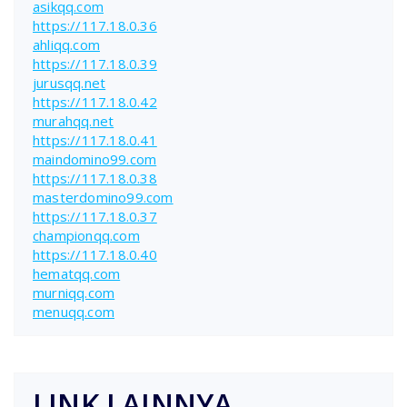
asikqq.com
https://117.18.0.36
ahliqq.com
https://117.18.0.39
jurusqq.net
https://117.18.0.42
murahqq.net
https://117.18.0.41
maindomino99.com
https://117.18.0.38
masterdomino99.com
https://117.18.0.37
championqq.com
https://117.18.0.40
hematqq.com
murniqq.com
menuqq.com
LINK LAINNYA