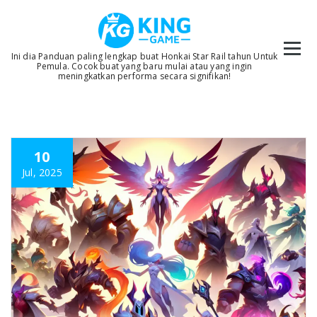
Skip
to
content
Ini dia Panduan paling lengkap buat Honkai Star Rail tahun Untuk
Pemula. Cocok buat yang baru mulai atau yang ingin
meningkatkan performa secara signifikan!
10
Jul, 2025