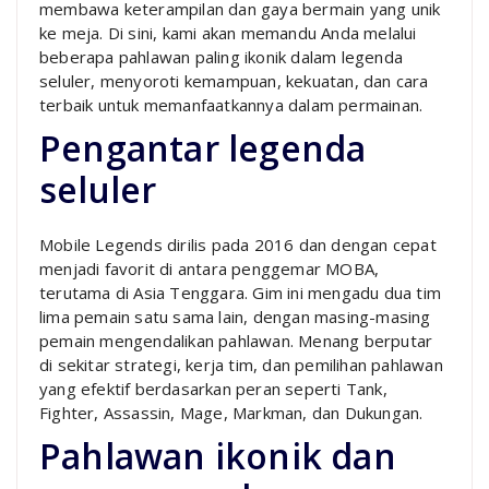
membawa keterampilan dan gaya bermain yang unik
ke meja. Di sini, kami akan memandu Anda melalui
beberapa pahlawan paling ikonik dalam legenda
seluler, menyoroti kemampuan, kekuatan, dan cara
terbaik untuk memanfaatkannya dalam permainan.
Pengantar legenda
seluler
Mobile Legends dirilis pada 2016 dan dengan cepat
menjadi favorit di antara penggemar MOBA,
terutama di Asia Tenggara. Gim ini mengadu dua tim
lima pemain satu sama lain, dengan masing-masing
pemain mengendalikan pahlawan. Menang berputar
di sekitar strategi, kerja tim, dan pemilihan pahlawan
yang efektif berdasarkan peran seperti Tank,
Fighter, Assassin, Mage, Markman, dan Dukungan.
Pahlawan ikonik dan