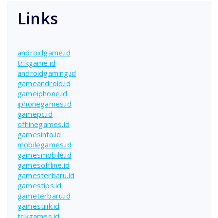
Links
androidgame.id
trikgame.id
androidgaming.id
gameandroid.id
gameiphone.id
iphonegames.id
gamepc.id
offlinegames.id
gamesinfo.id
mobilegames.id
gamesmobile.id
gamesoffline.id
gamesterbaru.id
gamestips.id
gameterbaru.id
gamestrik.id
trikgames.id