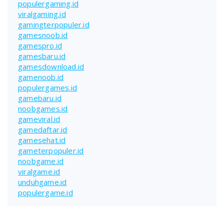
populergaming.id
viralgaming.id
gamingterpopuler.id
gamesnoob.id
gamespro.id
gamesbaru.id
gamesdownload.id
gamenoob.id
populergames.id
gamebaru.id
noobgames.id
gameviral.id
gamedaftar.id
gamesehat.id
gameterpopuler.id
noobgame.id
viralgame.id
unduhgame.id
populergame.id