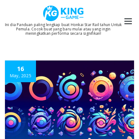
Skip
to
content
Ini dia Panduan paling lengkap buat Honkai Star Rail tahun Untuk
Pemula. Cocok buat yang baru mulai atau yang ingin
meningkatkan performa secara signifikan!
16
May, 2025