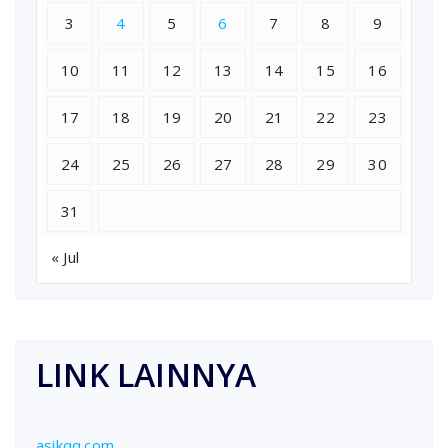
3
4
5
6
7
8
9
10
11
12
13
14
15
16
17
18
19
20
21
22
23
24
25
26
27
28
29
30
31
« Jul
LINK LAINNYA
asikqq.com