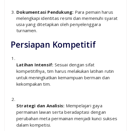
Dokumentasi Pendukung:
Para pemain harus
melengkapi identitas resmi dan memenuhi syarat
usia yang ditetapkan oleh penyelenggara
turnamen.
Persiapan Kompetitif
Latihan Intensif:
Sesuai dengan sifat
kompetitifnya, tim harus melakukan latihan rutin
untuk meningkatkan kemampuan bermain dan
kekompakan tim.
Strategi dan Analisis:
Mempelajari gaya
permainan lawan serta beradaptasi dengan
perubahan meta permainan menjadi kunci sukses
dalam kompetisi.