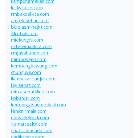
kampungmakan.com
luckycatck.com
rmbakoelkita.com
angelesehan.com
bluejasminejkt.com
Mrobak.com
miekungfu.com
cafetemankita.com
rmjasabundo.com
mimoosajkt.com
kembangkawung.com
chungiwa.com
ikanbakarcianjur.com
kpjisehat.com
mitrasehatklinik.com
kpbanjar.com
kemanggisanmedical.com
kliniknirmala.com
nouvelleklinik.com
KainaHealth.com
shabirahusada.com
yadikacare.com