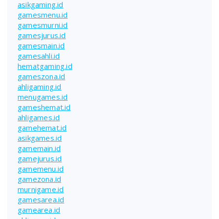
asikgaming.id
gamesmenu.id
gamesmurni.id
gamesjurus.id
gamesmain.id
gamesahli.id
hematgaming.id
gameszona.id
ahligaming.id
menugames.id
gameshemat.id
ahligames.id
gamehemat.id
asikgames.id
gamemain.id
gamejurus.id
gamemenu.id
gamezona.id
murnigame.id
gamesarea.id
gamearea.id