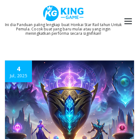
Skip
to
content
Ini dia Panduan paling lengkap buat Honkai Star Rail tahun Untuk
Pemula. Cocok buat yang baru mulai atau yang ingin
meningkatkan performa secara signifikan!
4
Jul, 2025