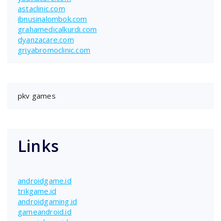
astaclinic.com
ibnusinalombok.com
grahamedicalkurdi.com
dyanzacare.com
griyabromoclinic.com
pkv games
Links
androidgame.id
trikgame.id
androidgaming.id
gameandroid.id