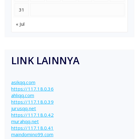
31
« Jul
LINK LAINNYA
asikqq.com
https://117.18.0.36
ahliqq.com
https://117.18.0.39
jurusqq.net
https://117.18.0.42
murahqq.net
https://117.18.0.41
maindomino99.com