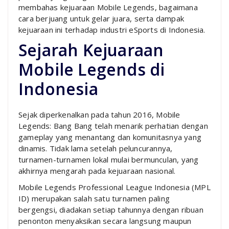
membahas kejuaraan Mobile Legends, bagaimana
cara berjuang untuk gelar juara, serta dampak
kejuaraan ini terhadap industri eSports di Indonesia.
Sejarah Kejuaraan
Mobile Legends di
Indonesia
Sejak diperkenalkan pada tahun 2016, Mobile
Legends: Bang Bang telah menarik perhatian dengan
gameplay yang menantang dan komunitasnya yang
dinamis. Tidak lama setelah peluncurannya,
turnamen-turnamen lokal mulai bermunculan, yang
akhirnya mengarah pada kejuaraan nasional.
Mobile Legends Professional League Indonesia (MPL
ID) merupakan salah satu turnamen paling
bergengsi, diadakan setiap tahunnya dengan ribuan
penonton menyaksikan secara langsung maupun