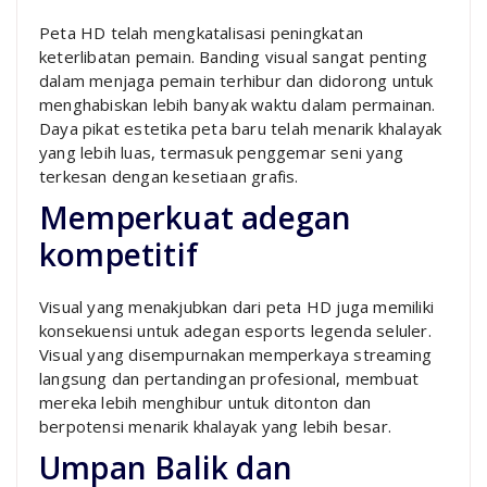
Peta HD telah mengkatalisasi peningkatan
keterlibatan pemain. Banding visual sangat penting
dalam menjaga pemain terhibur dan didorong untuk
menghabiskan lebih banyak waktu dalam permainan.
Daya pikat estetika peta baru telah menarik khalayak
yang lebih luas, termasuk penggemar seni yang
terkesan dengan kesetiaan grafis.
Memperkuat adegan
kompetitif
Visual yang menakjubkan dari peta HD juga memiliki
konsekuensi untuk adegan esports legenda seluler.
Visual yang disempurnakan memperkaya streaming
langsung dan pertandingan profesional, membuat
mereka lebih menghibur untuk ditonton dan
berpotensi menarik khalayak yang lebih besar.
Umpan Balik dan