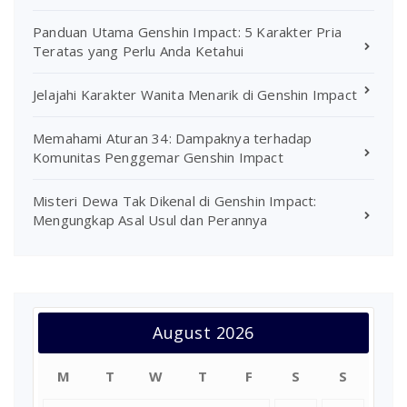
Panduan Utama Genshin Impact: 5 Karakter Pria
Teratas yang Perlu Anda Ketahui
Jelajahi Karakter Wanita Menarik di Genshin Impact
Memahami Aturan 34: Dampaknya terhadap
Komunitas Penggemar Genshin Impact
Misteri Dewa Tak Dikenal di Genshin Impact:
Mengungkap Asal Usul dan Perannya
August 2026
M
T
W
T
F
S
S