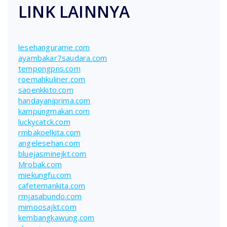
LINK LAINNYA
lesehangurame.com
ayambakar7saudara.com
tempongpns.com
roemahkuliner.com
saoenkkito.com
handayaniprima.com
kampungmakan.com
luckycatck.com
rmbakoelkita.com
angelesehan.com
bluejasminejkt.com
Mrobak.com
miekungfu.com
cafetemankita.com
rmjasabundo.com
mimoosajkt.com
kembangkawung.com