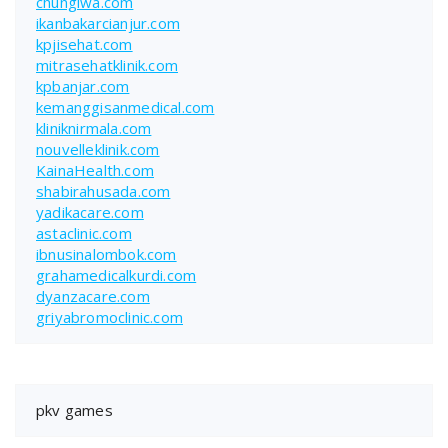
chungiwa.com
ikanbakarcianjur.com
kpjisehat.com
mitrasehatklinik.com
kpbanjar.com
kemanggisanmedical.com
kliniknirmala.com
nouvelleklinik.com
KainaHealth.com
shabirahusada.com
yadikacare.com
astaclinic.com
ibnusinalombok.com
grahamedicalkurdi.com
dyanzacare.com
griyabromoclinic.com
pkv games