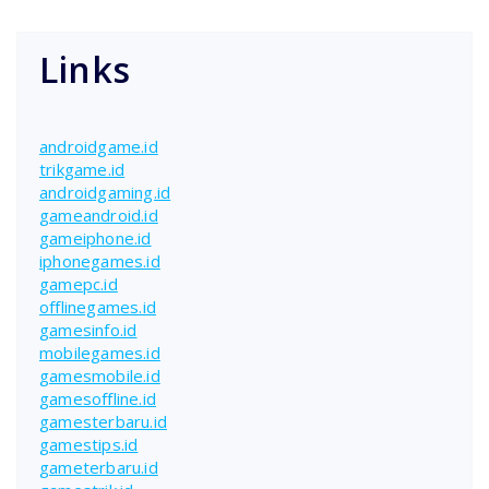
Links
androidgame.id
trikgame.id
androidgaming.id
gameandroid.id
gameiphone.id
iphonegames.id
gamepc.id
offlinegames.id
gamesinfo.id
mobilegames.id
gamesmobile.id
gamesoffline.id
gamesterbaru.id
gamestips.id
gameterbaru.id