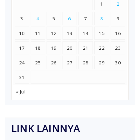
1
2
3
4
5
6
7
8
9
10
11
12
13
14
15
16
17
18
19
20
21
22
23
24
25
26
27
28
29
30
31
« Jul
LINK LAINNYA