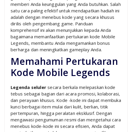
memberi Anda keunggulan yang Anda butuhkan. Salah
satu cara paling efektif untuk mendapatkan hadiah ini
adalah dengan menebus kode yang secara khusus
dirilis oleh pengembang game. Panduan
komprehensif ini akan menunjukkan kepada Anda
bagaimana memanfaatkan pertukaran kode Mobile
Legends, membantu Anda mengamankan bonus
berharga dan meningkatkan gameplay Anda.
Memahami Pertukaran
Kode Mobile Legends
Legenda seluler
secara berkala melepaskan kode
tebus sebagai bagian dari acara promosi, kolaborasi,
dan perayaan khusus. Kode -kode ini dapat membuka
kunci berbagai item mulai dari kulit, berlian, titik
pertempuran, hingga peralatan eksklusif. Dengan
mengawasi pengumuman resmi dan mengetahui cara
menebus kode-kode ini secara efisien, Anda dapat