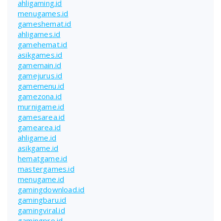
ahligaming.id
menugames.id
gameshemat.id
ahligames.id
gamehemat.id
asikgames.id
gamemain.id
gamejurus.id
gamemenu.id
gamezona.id
murnigame.id
gamesarea.id
gamearea.id
ahligame.id
asikgame.id
hematgame.id
mastergames.id
menugame.id
gamingdownload.id
gamingbaru.id
gamingviral.id
gamingpro.id