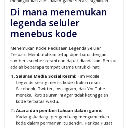
meningkatkan aset dalam game secara signifikan.
Di mana menemukan
legenda seluler
menebus kode
Menemukan Kode Pedusaan Legenda Seluler
Terbaru Membutuhkan tetap diperbarui dengan
sumber -sumber resmi dan dapat diandalkan. Berikut
adalah beberapa tempat utama untuk dilihat:
Saluran Media Sosial Resmi
: Tim Mobile
Legends sering merilis kode di akun resmi
Facebook, Twitter, Instagram, dan YouTube
mereka. Ikuti saluran ini agar tidak ketinggalan
kode terbatas waktu.
Acara dan pemberitahuan dalam game
:
Kadang -kadang, pengembang mengumumkan
kode dalam permainan itu sendiri. Periksa Pusat