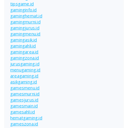
tipsgame.id
gaminginfo.id
gaminghemat.id
gamingmurni.id
gamingjurus.id
gamingmenu.id
gamingasik.id
gamingahli.id
gamingarea.id
gamingzona.id
jurusgaming.id
menugaming.id
areagaming.id
asikgaming.id
gamesmenu.id
gamesmurni.id
gamesjurus.id
gamesmain.id
gamesahli.id
hematgaming.id
gameszona.id