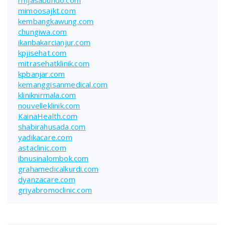
mimoosajkt.com
kembangkawung.com
chungiwa.com
ikanbakarcianjur.com
kpjisehat.com
mitrasehatklinik.com
kpbanjar.com
kemanggisanmedical.com
kliniknirmala.com
nouvelleklinik.com
KainaHealth.com
shabirahusada.com
yadikacare.com
astaclinic.com
ibnusinalombok.com
grahamedicalkurdi.com
dyanzacare.com
griyabromoclinic.com