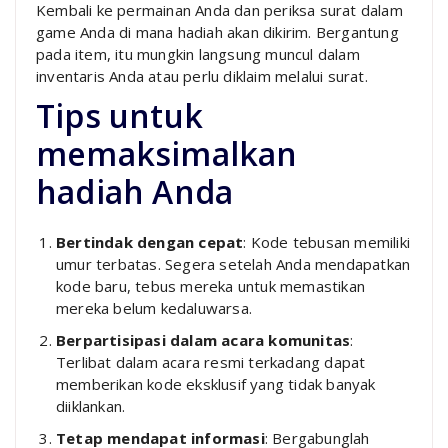
Kembali ke permainan Anda dan periksa surat dalam
game Anda di mana hadiah akan dikirim. Bergantung
pada item, itu mungkin langsung muncul dalam
inventaris Anda atau perlu diklaim melalui surat.
Tips untuk
memaksimalkan
hadiah Anda
Bertindak dengan cepat
: Kode tebusan memiliki
umur terbatas. Segera setelah Anda mendapatkan
kode baru, tebus mereka untuk memastikan
mereka belum kedaluwarsa.
Berpartisipasi dalam acara komunitas
:
Terlibat dalam acara resmi terkadang dapat
memberikan kode eksklusif yang tidak banyak
diiklankan.
Tetap mendapat informasi
: Bergabunglah