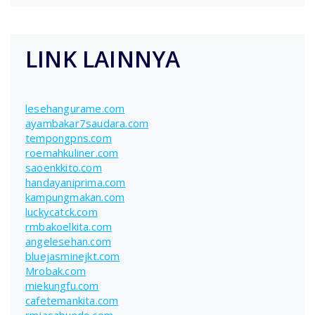
LINK LAINNYA
lesehangurame.com
ayambakar7saudara.com
tempongpns.com
roemahkuliner.com
saoenkkito.com
handayaniprima.com
kampungmakan.com
luckycatck.com
rmbakoelkita.com
angelesehan.com
bluejasminejkt.com
Mrobak.com
miekungfu.com
cafetemankita.com
rmjasabundo.com