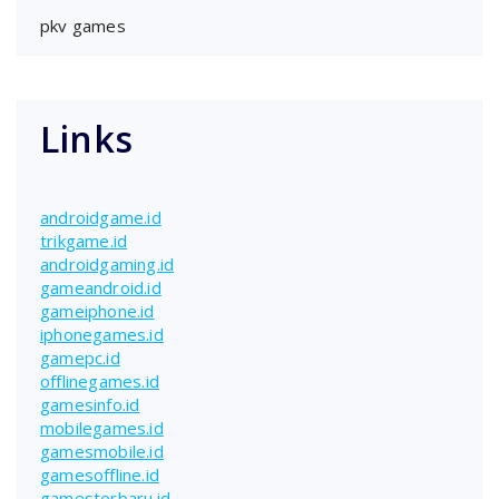
pkv games
Links
androidgame.id
trikgame.id
androidgaming.id
gameandroid.id
gameiphone.id
iphonegames.id
gamepc.id
offlinegames.id
gamesinfo.id
mobilegames.id
gamesmobile.id
gamesoffline.id
gamesterbaru.id