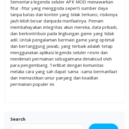
Sementara legenda seluler APK MOD menawarkan
fitur -fitur yang menggoda seperti sumber daya
tanpa batas dan konten yang tidak terkunci, risikonya
jauh lebih besar daripada manfaatnya. Pemain
membahayakan integritas akun mereka, data pribadi,
dan berkontribusi pada lingkungan game yang tidak
adil. Untuk pengalaman bermain game yang optimal
dan bertanggung jawab, yang terbaik adalah tetap
menggunakan aplikasi legenda seluler resmi dan
menikmati permainan sebagaimana dimaksud oleh
para pengembang. Terlibat dengan komunitas
melalui cara yang sah dapat sama -sama bermanfaat
dan memastikan umur panjang dan keadilan
permainan populer ini.
Search