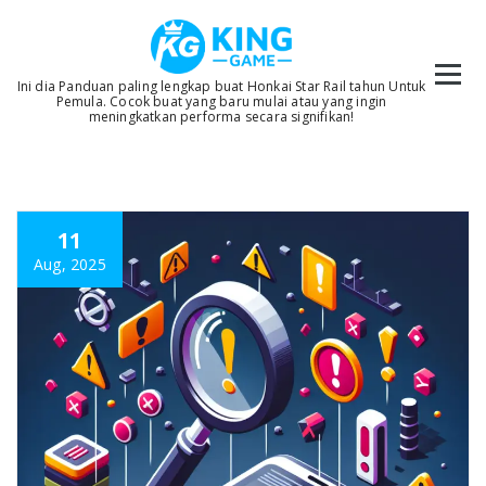
Skip
to
content
Ini dia Panduan paling lengkap buat Honkai Star Rail tahun Untuk
Pemula. Cocok buat yang baru mulai atau yang ingin
meningkatkan performa secara signifikan!
11
Aug, 2025