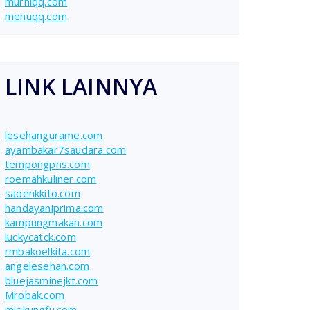
murniqq.com
menuqq.com
LINK LAINNYA
lesehangurame.com
ayambakar7saudara.com
tempongpns.com
roemahkuliner.com
saoenkkito.com
handayaniprima.com
kampungmakan.com
luckycatck.com
rmbakoelkita.com
angelesehan.com
bluejasminejkt.com
Mrobak.com
miekungfu.com