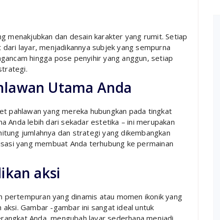
ng menakjubkan dan desain karakter yang rumit. Setiap
 dari layar, menjadikannya subjek yang sempurna
ngancam hingga pose penyihir yang anggun, setiap
trategi.
hlawan Utama Anda
set pahlawan yang mereka hubungkan pada tingkat
a Anda lebih dari sekadar estetika – ini merupakan
itung jumlahnya dan strategi yang dikembangkan
lisasi yang membuat Anda terhubung ke permainan
ikan aksi
 pertempuran yang dinamis atau momen ikonik yang
aksi. Gambar -gambar ini sangat ideal untuk
rangkat Anda, mengubah layar sederhana menjadi