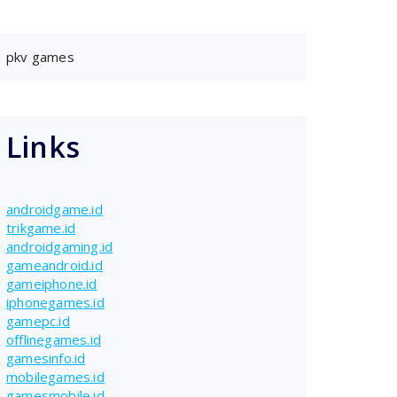
pkv games
Links
androidgame.id
trikgame.id
androidgaming.id
gameandroid.id
gameiphone.id
iphonegames.id
gamepc.id
offlinegames.id
gamesinfo.id
mobilegames.id
gamesmobile.id