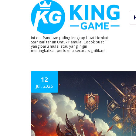
Skip
to
content
Ini dia Panduan paling lengkap buat Honkai
Star Rail tahun Untuk Pemula. Cocok buat
yang baru mulai atau yang ingin
meningkatkan performa secara signifikan!
12
Jul, 2025