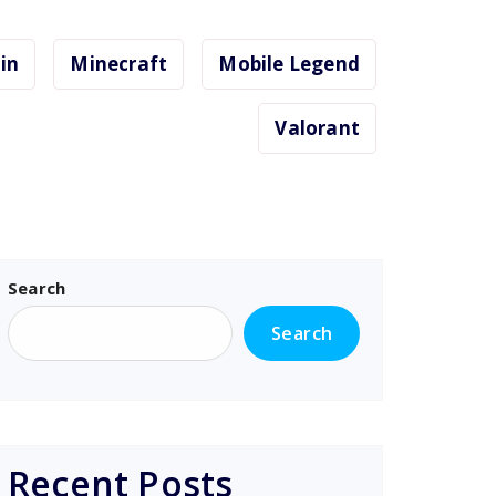
ain
Minecraft
Mobile Legend
Valorant
Search
Search
Recent Posts