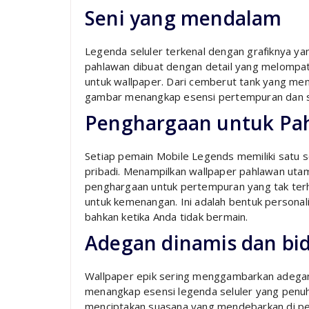
Seni yang mendalam
Legenda seluler terkenal dengan grafiknya ya
pahlawan dibuat dengan detail yang melompat
untuk wallpaper. Dari cemberut tank yang me
gambar menangkap esensi pertempuran dan s
Penghargaan untuk Pa
Setiap pemain Mobile Legends memiliki satu 
pribadi. Menampilkan wallpaper pahlawan utam
penghargaan untuk pertempuran yang tak terh
untuk kemenangan. Ini adalah bentuk persona
bahkan ketika Anda tidak bermain.
Adegan dinamis dan bid
Wallpaper epik sering menggambarkan adegan
menangkap esensi legenda seluler yang penuh 
menciptakan suasana yang mendebarkan di pe