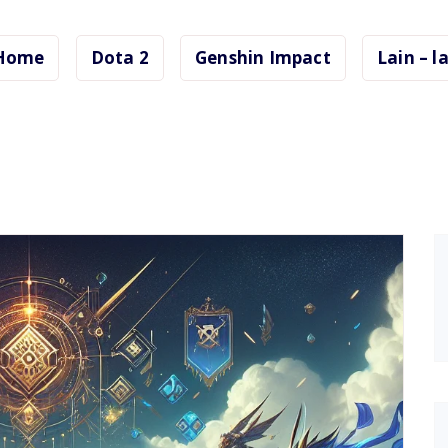
Home
Dota 2
Genshin Impact
Lain – l