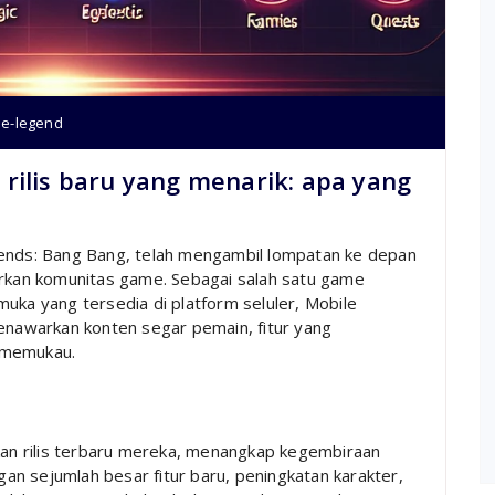
ile-legend
rilis baru yang menarik: apa yang
gends: Bang Bang, telah mengambil lompatan ke depan
arkan komunitas game. Sebagai salah satu game
uka yang tersedia di platform seluler, Mobile
awarkan konten segar pemain, fitur yang
 memukau.
n rilis terbaru mereka, menangkap kegembiraan
ngan sejumlah besar fitur baru, peningkatan karakter,