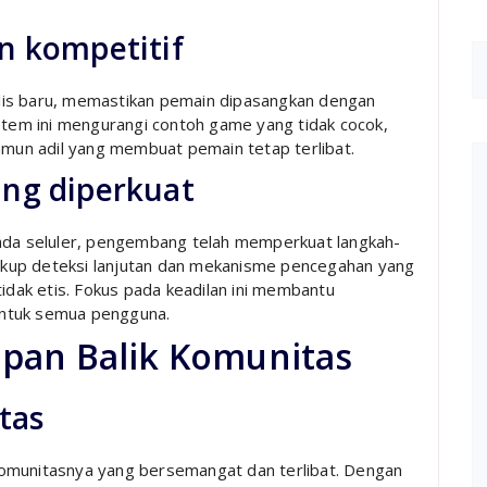
n kompetitif
rilis baru, memastikan pemain dipasangkan dengan
istem ini mengurangi contoh game yang tidak cocok,
un adil yang membuat pemain tetap terlibat.
ang diperkuat
enda seluler, pengembang telah memperkuat langkah-
ncakup deteksi lanjutan dan mekanisme pencegahan yang
tidak etis. Fokus pada keadilan ini membantu
untuk semua pengguna.
pan Balik Komunitas
tas
komunitasnya yang bersemangat dan terlibat. Dengan