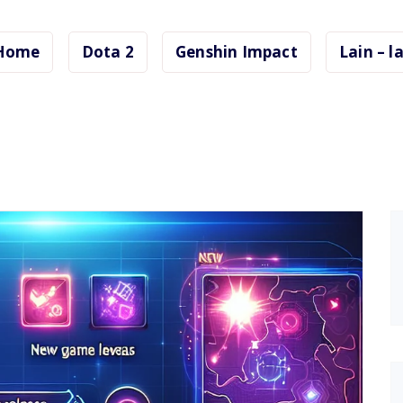
Home
Dota 2
Genshin Impact
Lain – l