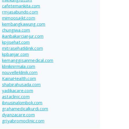
cafetemankita.com
rmjasabundo.com
mimoosajkt.com
kembangkawung.com
chungiwa.com
ikanbakarcianjur.com
kpjisehat.com
mitrasehatklinik.com
kpbanjar.com
kemanggisanmedical.com
kliniknirmala.com
nouvelleklinik.com
KainaHealth.com
shabirahusada.com
yadikacare.com
astaclinic.com
ibnusinalombok.com
grahamedicalkurdi.com
dyanzacare.com
griyabromoclinic.com