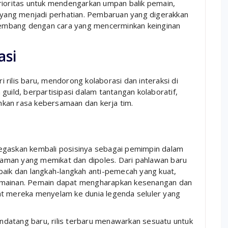
rioritas untuk mendengarkan umpan balik pemain,
ang menjadi perhatian. Pembaruan yang digerakkan
embang dengan cara yang mencerminkan keinginan
asi
ri rilis baru, mendorong kolaborasi dan interaksi di
guild, berpartisipasi dalam tantangan kolaboratif,
buhkan rasa kebersamaan dan kerja tim.
egaskan kembali posisinya sebagai pemimpin dalam
aman yang memikat dan dipoles. Dari pahlawan baru
baik dan langkah-langkah anti-pemecah yang kuat,
rmainan. Pemain dapat mengharapkan kesenangan dan
at mereka menyelam ke dunia legenda seluler yang
datang baru, rilis terbaru menawarkan sesuatu untuk