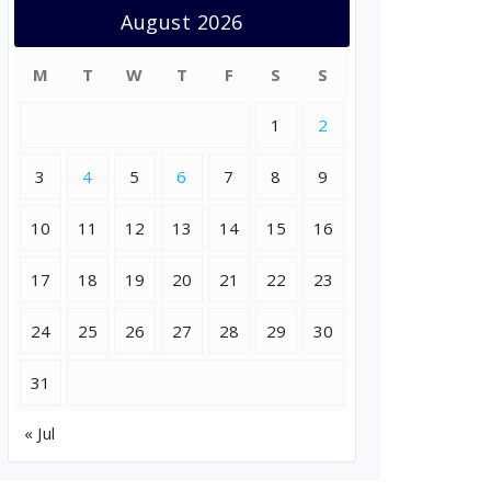
August 2026
M
T
W
T
F
S
S
1
2
3
4
5
6
7
8
9
10
11
12
13
14
15
16
17
18
19
20
21
22
23
24
25
26
27
28
29
30
31
« Jul