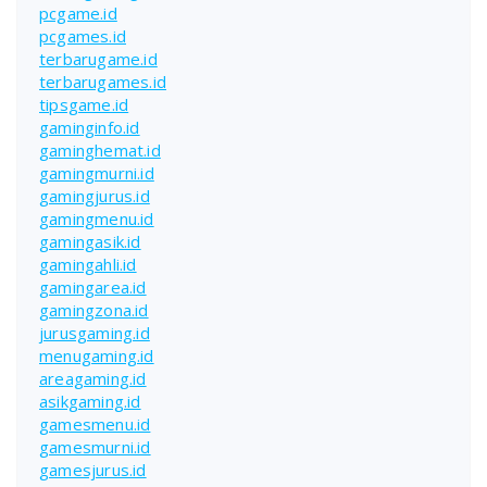
pcgame.id
pcgames.id
terbarugame.id
terbarugames.id
tipsgame.id
gaminginfo.id
gaminghemat.id
gamingmurni.id
gamingjurus.id
gamingmenu.id
gamingasik.id
gamingahli.id
gamingarea.id
gamingzona.id
jurusgaming.id
menugaming.id
areagaming.id
asikgaming.id
gamesmenu.id
gamesmurni.id
gamesjurus.id