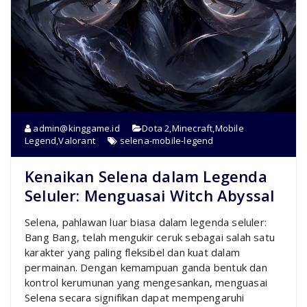
admin@kinggame.id
Dota 2
,
Minecraft
,
Mobile
Legend
,
Valorant
selena-mobile-legend
Kenaikan Selena dalam Legenda
Seluler: Menguasai Witch Abyssal
Selena, pahlawan luar biasa dalam legenda seluler:
Bang Bang, telah mengukir ceruk sebagai salah satu
karakter yang paling fleksibel dan kuat dalam
permainan. Dengan kemampuan ganda bentuk dan
kontrol kerumunan yang mengesankan, menguasai
Selena secara signifikan dapat mempengaruhi