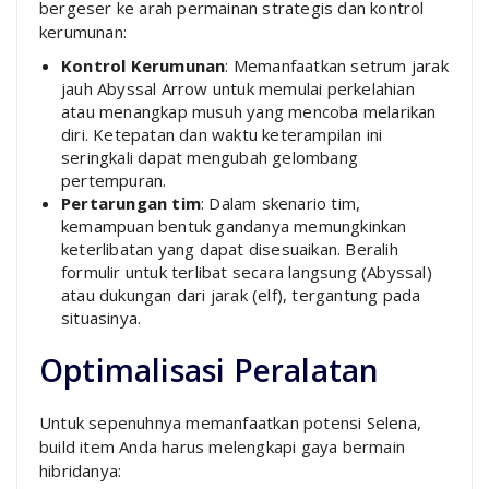
bergeser ke arah permainan strategis dan kontrol
kerumunan:
Kontrol Kerumunan
: Memanfaatkan setrum jarak
jauh Abyssal Arrow untuk memulai perkelahian
atau menangkap musuh yang mencoba melarikan
diri. Ketepatan dan waktu keterampilan ini
seringkali dapat mengubah gelombang
pertempuran.
Pertarungan tim
: Dalam skenario tim,
kemampuan bentuk gandanya memungkinkan
keterlibatan yang dapat disesuaikan. Beralih
formulir untuk terlibat secara langsung (Abyssal)
atau dukungan dari jarak (elf), tergantung pada
situasinya.
Optimalisasi Peralatan
Untuk sepenuhnya memanfaatkan potensi Selena,
build item Anda harus melengkapi gaya bermain
hibridanya: