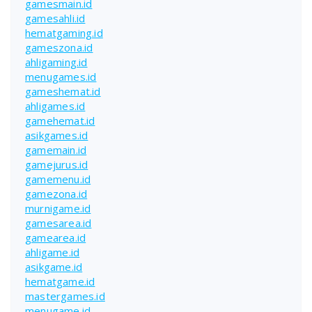
gamesmain.id
gamesahli.id
hematgaming.id
gameszona.id
ahligaming.id
menugames.id
gameshemat.id
ahligames.id
gamehemat.id
asikgames.id
gamemain.id
gamejurus.id
gamemenu.id
gamezona.id
murnigame.id
gamesarea.id
gamearea.id
ahligame.id
asikgame.id
hematgame.id
mastergames.id
menugame.id