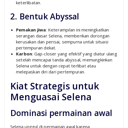
keterlibatan.
2. Bentuk Abyssal
Pemakan jiwa
: Keterampilan ini meningkatkan
serangan dasar Selena, memberikan dorongan
kerusakan dan perisai, sempurna untuk situasi
pertempuran dekat.
Karbon
: Gap-closer yang efektif yang diatur ulang
setelah mencapai tanda abyssal, memungkinkan
Selena untuk dengan cepat terlibat atau
melepaskan diri dari pertempuran.
Kiat Strategis untuk
Menguasai Selena
Dominasi permainan awal
Selena unggul di permainan awal karena