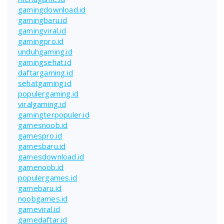
gamingdownload.id
gamingbaru.id
gamingviral.id
gamingpro.id
unduhgaming.id
gamingsehat.id
daftargaming.id
sehatgaming.id
populergaming.id
viralgaming.id
gamingterpopuler.id
gamesnoob.id
gamespro.id
gamesbaru.id
gamesdownload.id
gamenoob.id
populergames.id
gamebaru.id
noobgames.id
gameviral.id
gamedaftar.id