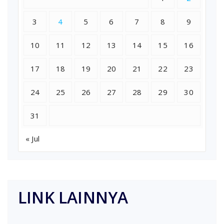
3
4
5
6
7
8
9
10
11
12
13
14
15
16
17
18
19
20
21
22
23
24
25
26
27
28
29
30
31
« Jul
LINK LAINNYA