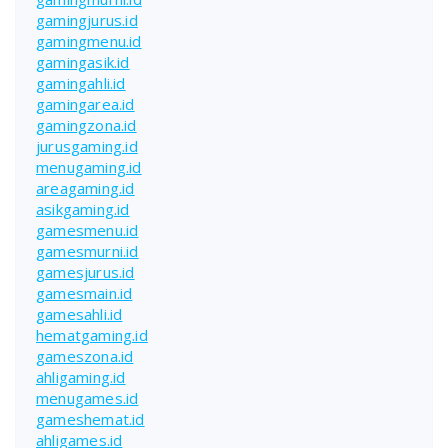
gamingjurus.id
gamingmenu.id
gamingasik.id
gamingahli.id
gamingarea.id
gamingzona.id
jurusgaming.id
menugaming.id
areagaming.id
asikgaming.id
gamesmenu.id
gamesmurni.id
gamesjurus.id
gamesmain.id
gamesahli.id
hematgaming.id
gameszona.id
ahligaming.id
menugames.id
gameshemat.id
ahligames.id