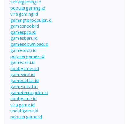
sehatgaming.id
populergaming.id
viralgaming.id
gamingterpopuler.id
gamesnoob.id
gamespro.id
gamesbaru.id
gamesdownload.id
gamenoob.id
populergames.id
gamebaru.id
noobgames.id
gameviral.id
gamedaftar.id
gamesehat.id
gameterpopuler.id
noobgame.id
viralgame.id
unduhgame.id
populergame.id