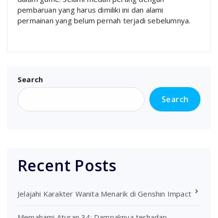
pembaruan yang harus dimiliki ini dan alami
permainan yang belum pernah terjadi sebelumnya.
Search
Search
Recent Posts
Jelajahi Karakter Wanita Menarik di Genshin Impact
Memahami Aturan 34: Dampaknya terhadap