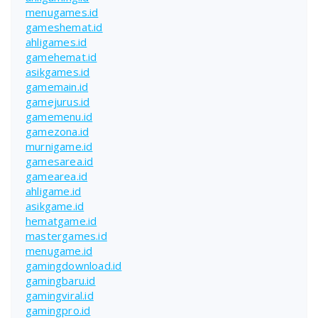
menugames.id
gameshemat.id
ahligames.id
gamehemat.id
asikgames.id
gamemain.id
gamejurus.id
gamemenu.id
gamezona.id
murnigame.id
gamesarea.id
gamearea.id
ahligame.id
asikgame.id
hematgame.id
mastergames.id
menugame.id
gamingdownload.id
gamingbaru.id
gamingviral.id
gamingpro.id