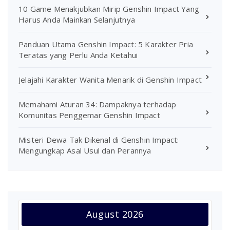
10 Game Menakjubkan Mirip Genshin Impact Yang
Harus Anda Mainkan Selanjutnya
Panduan Utama Genshin Impact: 5 Karakter Pria
Teratas yang Perlu Anda Ketahui
Jelajahi Karakter Wanita Menarik di Genshin Impact
Memahami Aturan 34: Dampaknya terhadap
Komunitas Penggemar Genshin Impact
Misteri Dewa Tak Dikenal di Genshin Impact:
Mengungkap Asal Usul dan Perannya
August 2026