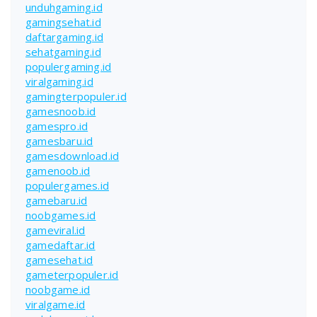
unduhgaming.id
gamingsehat.id
daftargaming.id
sehatgaming.id
populergaming.id
viralgaming.id
gamingterpopuler.id
gamesnoob.id
gamespro.id
gamesbaru.id
gamesdownload.id
gamenoob.id
populergames.id
gamebaru.id
noobgames.id
gameviral.id
gamedaftar.id
gamesehat.id
gameterpopuler.id
noobgame.id
viralgame.id