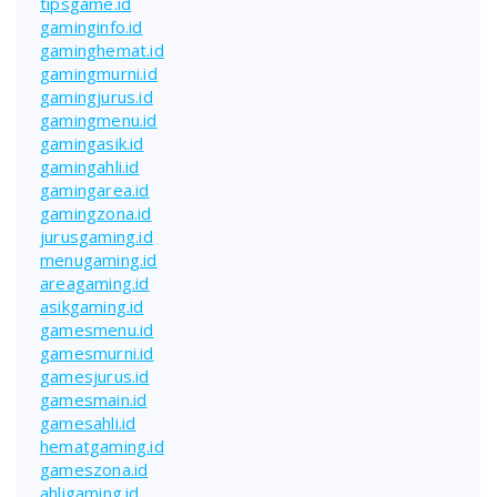
tipsgame.id
gaminginfo.id
gaminghemat.id
gamingmurni.id
gamingjurus.id
gamingmenu.id
gamingasik.id
gamingahli.id
gamingarea.id
gamingzona.id
jurusgaming.id
menugaming.id
areagaming.id
asikgaming.id
gamesmenu.id
gamesmurni.id
gamesjurus.id
gamesmain.id
gamesahli.id
hematgaming.id
gameszona.id
ahligaming.id