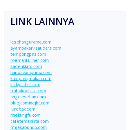
LINK LAINNYA
lesehangurame.com
ayambakar7saudara.com
tempongpns.com
roemahkuliner.com
saoenkkito.com
handayaniprima.com
kampungmakan.com
luckycatck.com
rmbakoelkita.com
angelesehan.com
bluejasminejkt.com
Mrobak.com
miekungfu.com
cafetemankita.com
rmjasabundo.com