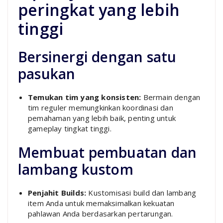
peringkat yang lebih
tinggi
Bersinergi dengan satu
pasukan
Temukan tim yang konsisten:
Bermain dengan
tim reguler memungkinkan koordinasi dan
pemahaman yang lebih baik, penting untuk
gameplay tingkat tinggi.
Membuat pembuatan dan
lambang kustom
Penjahit Builds:
Kustomisasi build dan lambang
item Anda untuk memaksimalkan kekuatan
pahlawan Anda berdasarkan pertarungan.