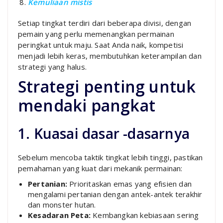
Kemuliaan mistis
Setiap tingkat terdiri dari beberapa divisi, dengan
pemain yang perlu memenangkan permainan
peringkat untuk maju. Saat Anda naik, kompetisi
menjadi lebih keras, membutuhkan keterampilan dan
strategi yang halus.
Strategi penting untuk
mendaki pangkat
1. Kuasai dasar -dasarnya
Sebelum mencoba taktik tingkat lebih tinggi, pastikan
pemahaman yang kuat dari mekanik permainan:
Pertanian:
Prioritaskan emas yang efisien dan
mengalami pertanian dengan antek-antek terakhir
dan monster hutan.
Kesadaran Peta:
Kembangkan kebiasaan sering