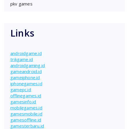
pkv games
Links
androidgame.id
trikgame.id
androidgaming.id
gameandroid.id
gameiphone.id
iphonegames.id
gamepc.id
offlinegames.id
gamesinfo.id
mobilegames.id
gamesmobile.id
gamesoffline.id
gamesterbaru.id