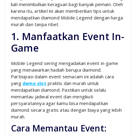
kali menimbulkan keraguan bagi banyak pemain. Oleh
karena itu, artikel ini akan memberikan tips untuk
mendapatkan diamond Mobile Legend dengan harga
murah dan tanpa ribet.
1. Manfaatkan Event In-
Game
Mobile Legend sering mengadakan event in-game
yang menawarkan hadiah berupa diamond.
Partisipasi dalam event semacam ini adalah cara
yang
demo slot
praktis dan murah untuk
mendapatkan diamond. Pastikan untuk selalu
memantau jadwal event dan mengikuti
persyaratannya agar kamu bisa mendapatkan
diamond secara gratis atau dengan biaya yang lebih
murah.
Cara Memantau Event: