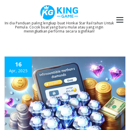
Skip
to
content
Ini dia Panduan paling lengkap buat Honkai Star Rail tahun Untuk
Pemula. Cocok buat yang baru mulai atau yang ingin
meningkatkan performa secara signifikan!
16
Apr, 2025