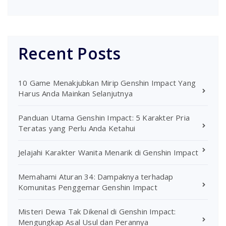
Recent Posts
10 Game Menakjubkan Mirip Genshin Impact Yang
Harus Anda Mainkan Selanjutnya
Panduan Utama Genshin Impact: 5 Karakter Pria
Teratas yang Perlu Anda Ketahui
Jelajahi Karakter Wanita Menarik di Genshin Impact
Memahami Aturan 34: Dampaknya terhadap
Komunitas Penggemar Genshin Impact
Misteri Dewa Tak Dikenal di Genshin Impact:
Mengungkap Asal Usul dan Perannya