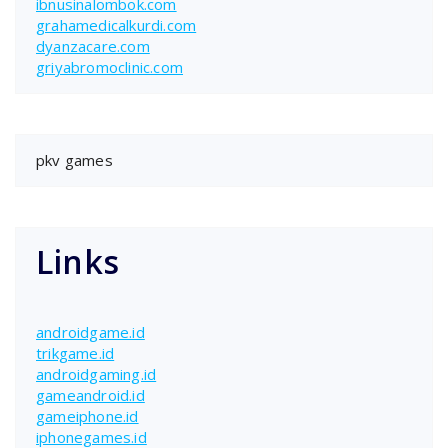
ibnusinalombok.com
grahamedicalkurdi.com
dyanzacare.com
griyabromoclinic.com
pkv games
Links
androidgame.id
trikgame.id
androidgaming.id
gameandroid.id
gameiphone.id
iphonegames.id