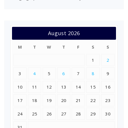
August 2026
M
T
W
T
F
S
S
1
2
3
4
5
6
7
8
9
10
11
12
13
14
15
16
17
18
19
20
21
22
23
24
25
26
27
28
29
30
31