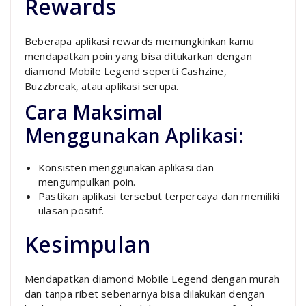
Rewards
Beberapa aplikasi rewards memungkinkan kamu
mendapatkan poin yang bisa ditukarkan dengan
diamond Mobile Legend seperti Cashzine,
Buzzbreak, atau aplikasi serupa.
Cara Maksimal
Menggunakan Aplikasi:
Konsisten menggunakan aplikasi dan
mengumpulkan poin.
Pastikan aplikasi tersebut terpercaya dan memiliki
ulasan positif.
Kesimpulan
Mendapatkan diamond Mobile Legend dengan murah
dan tanpa ribet sebenarnya bisa dilakukan dengan