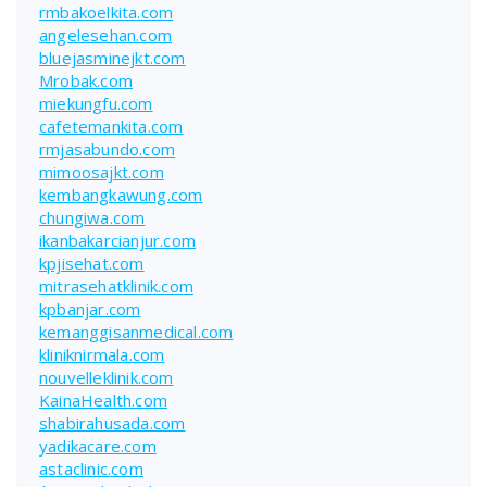
rmbakoelkita.com
angelesehan.com
bluejasminejkt.com
Mrobak.com
miekungfu.com
cafetemankita.com
rmjasabundo.com
mimoosajkt.com
kembangkawung.com
chungiwa.com
ikanbakarcianjur.com
kpjisehat.com
mitrasehatklinik.com
kpbanjar.com
kemanggisanmedical.com
kliniknirmala.com
nouvelleklinik.com
KainaHealth.com
shabirahusada.com
yadikacare.com
astaclinic.com