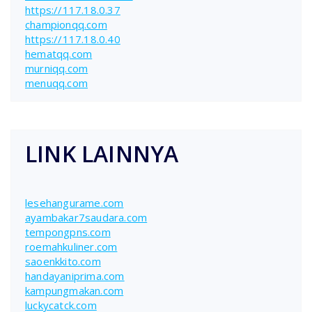
https://117.18.0.37
championqq.com
https://117.18.0.40
hematqq.com
murniqq.com
menuqq.com
LINK LAINNYA
lesehangurame.com
ayambakar7saudara.com
tempongpns.com
roemahkuliner.com
saoenkkito.com
handayaniprima.com
kampungmakan.com
luckycatck.com