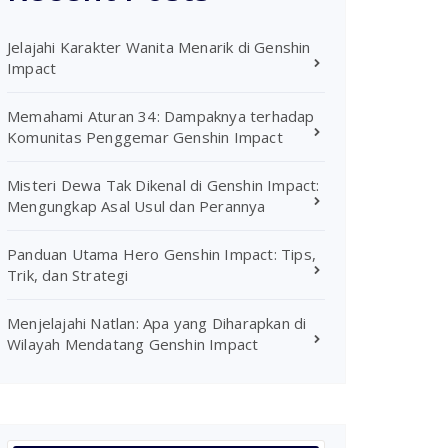
Jelajahi Karakter Wanita Menarik di Genshin
Impact
Memahami Aturan 34: Dampaknya terhadap
Komunitas Penggemar Genshin Impact
Misteri Dewa Tak Dikenal di Genshin Impact:
Mengungkap Asal Usul dan Perannya
Panduan Utama Hero Genshin Impact: Tips,
Trik, dan Strategi
Menjelajahi Natlan: Apa yang Diharapkan di
Wilayah Mendatang Genshin Impact