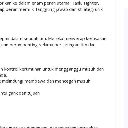
orikan ke dalam enam peran utama: Tank, Fighter,
p peran memiliki tanggung jawab dan strategi unik
depan dalam sebuah tim. Mereka menyerap kerusakan
nkan peran penting selama pertarungan tim dan
 kontrol kerumunan untuk mengganggu musuh dan
nda.
tuk melindungi membawa dan mencegah musuh
tu gank dan tujuan.
rbaguna yang menangani dan menahan kerusakan