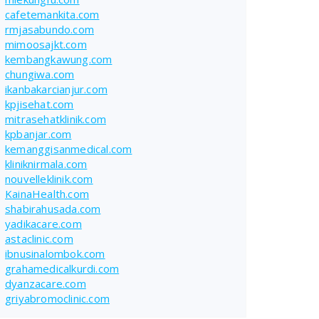
cafetemankita.com
rmjasabundo.com
mimoosajkt.com
kembangkawung.com
chungiwa.com
ikanbakarcianjur.com
kpjisehat.com
mitrasehatklinik.com
kpbanjar.com
kemanggisanmedical.com
kliniknirmala.com
nouvelleklinik.com
KainaHealth.com
shabirahusada.com
yadikacare.com
astaclinic.com
ibnusinalombok.com
grahamedicalkurdi.com
dyanzacare.com
griyabromoclinic.com