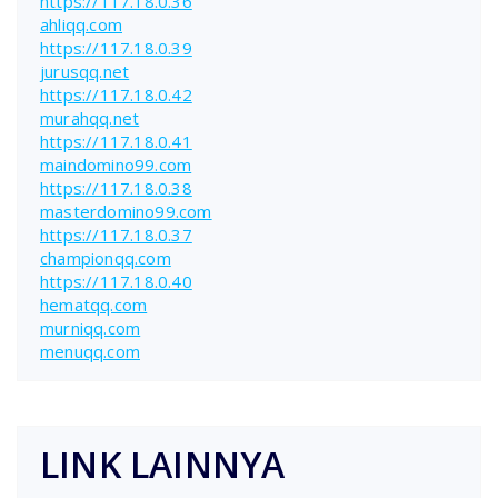
https://117.18.0.36
ahliqq.com
https://117.18.0.39
jurusqq.net
https://117.18.0.42
murahqq.net
https://117.18.0.41
maindomino99.com
https://117.18.0.38
masterdomino99.com
https://117.18.0.37
championqq.com
https://117.18.0.40
hematqq.com
murniqq.com
menuqq.com
LINK LAINNYA