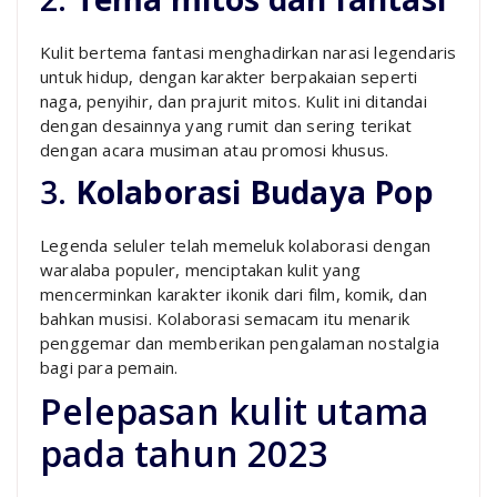
Kulit bertema fantasi menghadirkan narasi legendaris
untuk hidup, dengan karakter berpakaian seperti
naga, penyihir, dan prajurit mitos. Kulit ini ditandai
dengan desainnya yang rumit dan sering terikat
dengan acara musiman atau promosi khusus.
3.
Kolaborasi Budaya Pop
Legenda seluler telah memeluk kolaborasi dengan
waralaba populer, menciptakan kulit yang
mencerminkan karakter ikonik dari film, komik, dan
bahkan musisi. Kolaborasi semacam itu menarik
penggemar dan memberikan pengalaman nostalgia
bagi para pemain.
Pelepasan kulit utama
pada tahun 2023