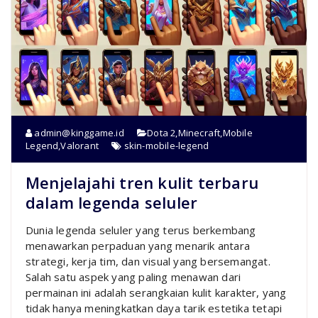
admin@kinggame.id
Dota 2
,
Minecraft
,
Mobile
Legend
,
Valorant
skin-mobile-legend
Menjelajahi tren kulit terbaru
dalam legenda seluler
Dunia legenda seluler yang terus berkembang
menawarkan perpaduan yang menarik antara
strategi, kerja tim, dan visual yang bersemangat.
Salah satu aspek yang paling menawan dari
permainan ini adalah serangkaian kulit karakter, yang
tidak hanya meningkatkan daya tarik estetika tetapi