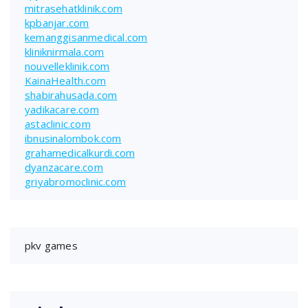
mitrasehatklinik.com
kpbanjar.com
kemanggisanmedical.com
kliniknirmala.com
nouvelleklinik.com
KainaHealth.com
shabirahusada.com
yadikacare.com
astaclinic.com
ibnusinalombok.com
grahamedicalkurdi.com
dyanzacare.com
griyabromoclinic.com
pkv games