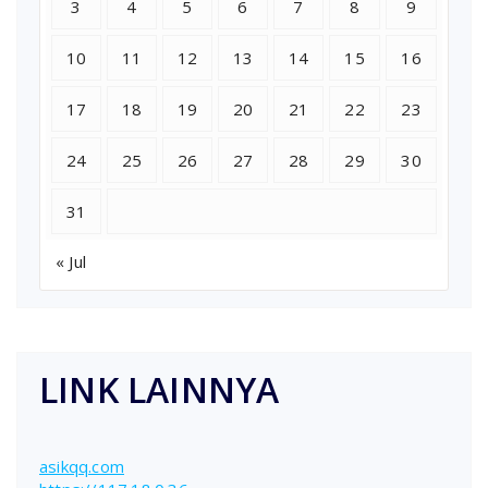
3
4
5
6
7
8
9
10
11
12
13
14
15
16
17
18
19
20
21
22
23
24
25
26
27
28
29
30
31
« Jul
LINK LAINNYA
asikqq.com