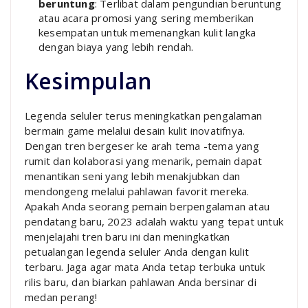
beruntung
: Terlibat dalam pengundian beruntung
atau acara promosi yang sering memberikan
kesempatan untuk memenangkan kulit langka
dengan biaya yang lebih rendah.
Kesimpulan
Legenda seluler terus meningkatkan pengalaman
bermain game melalui desain kulit inovatifnya.
Dengan tren bergeser ke arah tema -tema yang
rumit dan kolaborasi yang menarik, pemain dapat
menantikan seni yang lebih menakjubkan dan
mendongeng melalui pahlawan favorit mereka.
Apakah Anda seorang pemain berpengalaman atau
pendatang baru, 2023 adalah waktu yang tepat untuk
menjelajahi tren baru ini dan meningkatkan
petualangan legenda seluler Anda dengan kulit
terbaru. Jaga agar mata Anda tetap terbuka untuk
rilis baru, dan biarkan pahlawan Anda bersinar di
medan perang!