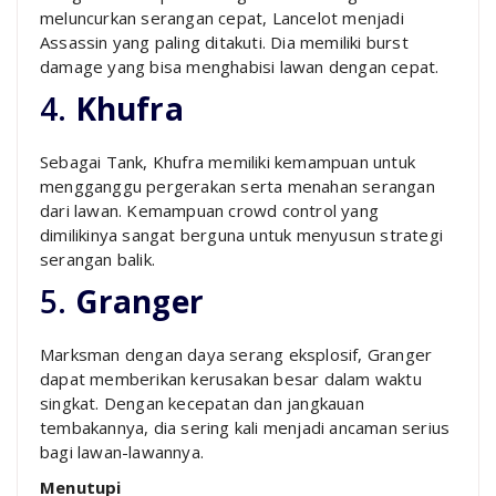
meluncurkan serangan cepat, Lancelot menjadi
Assassin yang paling ditakuti. Dia memiliki burst
damage yang bisa menghabisi lawan dengan cepat.
4.
Khufra
Sebagai Tank, Khufra memiliki kemampuan untuk
mengganggu pergerakan serta menahan serangan
dari lawan. Kemampuan crowd control yang
dimilikinya sangat berguna untuk menyusun strategi
serangan balik.
5.
Granger
Marksman dengan daya serang eksplosif, Granger
dapat memberikan kerusakan besar dalam waktu
singkat. Dengan kecepatan dan jangkauan
tembakannya, dia sering kali menjadi ancaman serius
bagi lawan-lawannya.
Menutupi