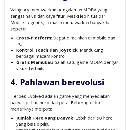
Vainglory menawarkan pengalaman MOBA yang
sangat halus dan kaya fitur. Meski lebih tua dari
Mobile Legends, ia masih menawarkan banyak hal
seperti:
Cross-Platform
: Dapat dimainkan di mobile dan
PC.
Kontrol Touch dan Joystick
: Mendukung
berbagai macam kontrol.
Grafis Memukau
: Salah satu game MOBA dengan
visual terbaik.
4.
Pahlawan berevolusi
Heroes Evolved adalah game yang menyediakan
banyak pilihan hero dan peta. Beberapa fitur
menariknya meliputi:
Jumlah Hero yang Banyak
: Lebih dari 50 hero
yang bisa dipilih.
Strategi Mendalam
: Berbagai macam build dan