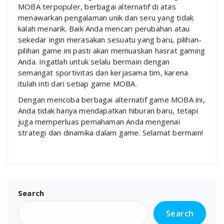
MOBA terpopuler, berbagai alternatif di atas
menawarkan pengalaman unik dan seru yang tidak
kalah menarik. Baik Anda mencari perubahan atau
sekedar ingin merasakan sesuatu yang baru, pilihan-
pilihan game ini pasti akan memuaskan hasrat gaming
Anda. Ingatlah untuk selalu bermain dengan
semangat sportivitas dan kerjasama tim, karena
itulah inti dari setiap game MOBA.
Dengan mencoba berbagai alternatif game MOBA ini,
Anda tidak hanya mendapatkan hiburan baru, tetapi
juga memperluas pemahaman Anda mengenai
strategi dan dinamika dalam game. Selamat bermain!
Search
Search