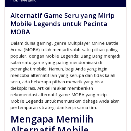
Alternatif Game Seru yang Mirip
Mobile Legends untuk Pecinta
MOBA
Dalam dunia gaming, genre Multiplayer Online Battle
Arena (MOBA) telah menjadi salah satu pilihan paling
populer, dengan Mobile Legends: Bang Bang menjadi
salah satu game yang paling mendominasi di
perangkat mobile. Namun, bagi Anda yang ingin
mencoba alternatif lain yang serupa dan tidak kalah
seru, ada beberapa pilihan menarik yang bisa
dieksplorasi. Artikel ini akan memberikan
rekomendasi alternatif game MOBA yang mirip
Mobile Legends untuk memuaskan dahaga Anda akan
pertempuran strategi dan kerja sama tim.
Mengapa Memilih
Alternatif Mobile