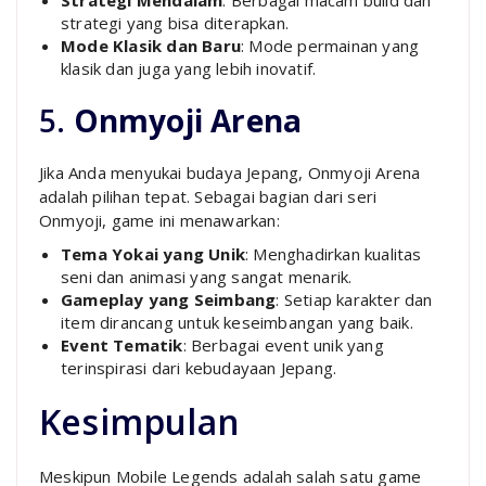
strategi yang bisa diterapkan.
Mode Klasik dan Baru
: Mode permainan yang
klasik dan juga yang lebih inovatif.
5.
Onmyoji Arena
Jika Anda menyukai budaya Jepang, Onmyoji Arena
adalah pilihan tepat. Sebagai bagian dari seri
Onmyoji, game ini menawarkan:
Tema Yokai yang Unik
: Menghadirkan kualitas
seni dan animasi yang sangat menarik.
Gameplay yang Seimbang
: Setiap karakter dan
item dirancang untuk keseimbangan yang baik.
Event Tematik
: Berbagai event unik yang
terinspirasi dari kebudayaan Jepang.
Kesimpulan
Meskipun Mobile Legends adalah salah satu game