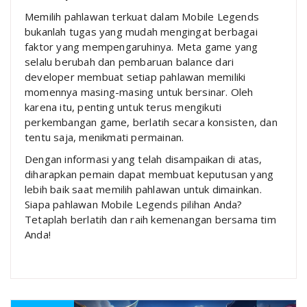
Memilih pahlawan terkuat dalam Mobile Legends
bukanlah tugas yang mudah mengingat berbagai
faktor yang mempengaruhinya. Meta game yang
selalu berubah dan pembaruan balance dari
developer membuat setiap pahlawan memiliki
momennya masing-masing untuk bersinar. Oleh
karena itu, penting untuk terus mengikuti
perkembangan game, berlatih secara konsisten, dan
tentu saja, menikmati permainan.
Dengan informasi yang telah disampaikan di atas,
diharapkan pemain dapat membuat keputusan yang
lebih baik saat memilih pahlawan untuk dimainkan.
Siapa pahlawan Mobile Legends pilihan Anda?
Tetaplah berlatih dan raih kemenangan bersama tim
Anda!