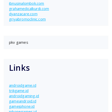
ibnusinalombok.com
grahamedicalkurdi.com
dyanzacare.com
griyabromoclinic.com
pkv games
Links
androidgame.id
trikgame.id
androidgaming.id
gameandroid.id
gameiphone.id
iphonegames.id