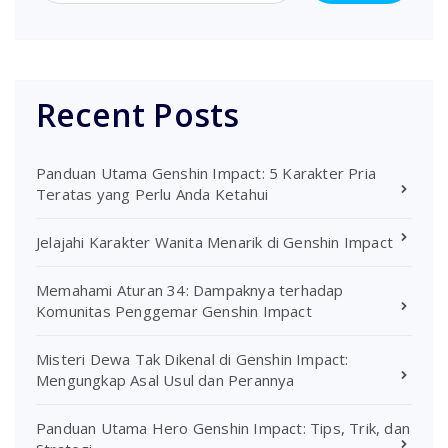
Recent Posts
Panduan Utama Genshin Impact: 5 Karakter Pria
Teratas yang Perlu Anda Ketahui
Jelajahi Karakter Wanita Menarik di Genshin Impact
Memahami Aturan 34: Dampaknya terhadap
Komunitas Penggemar Genshin Impact
Misteri Dewa Tak Dikenal di Genshin Impact:
Mengungkap Asal Usul dan Perannya
Panduan Utama Hero Genshin Impact: Tips, Trik, dan