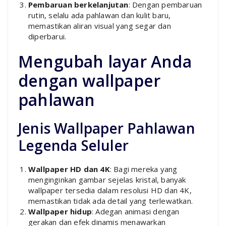
Pembaruan berkelanjutan
: Dengan pembaruan
rutin, selalu ada pahlawan dan kulit baru,
memastikan aliran visual yang segar dan
diperbarui.
Mengubah layar Anda
dengan wallpaper
pahlawan
Jenis Wallpaper Pahlawan
Legenda Seluler
Wallpaper HD dan 4K
: Bagi mereka yang
menginginkan gambar sejelas kristal, banyak
wallpaper tersedia dalam resolusi HD dan 4K,
memastikan tidak ada detail yang terlewatkan.
Wallpaper hidup
: Adegan animasi dengan
gerakan dan efek dinamis menawarkan