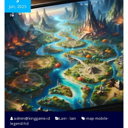
3
Jun, 2025
admin@kinggame.id
Lain - lain
map-mobile-
legend-hd