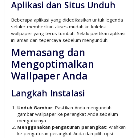
Aplikasi dan Situs Unduh
Beberapa aplikasi yang didedikasikan untuk legenda
seluler memberikan akses mudah ke koleksi
wallpaper yang terus tumbuh. Selalu pastikan aplikasi
ini aman dan tepercaya sebelum mengunduh.
Memasang dan
Mengoptimalkan
Wallpaper Anda
Langkah Instalasi
Unduh Gambar
: Pastikan Anda mengunduh
gambar wallpaper ke perangkat Anda sebelum
mengaturnya.
Menggunakan pengaturan perangkat
: Arahkan
ke pengaturan perangkat Anda dan pilih opsi