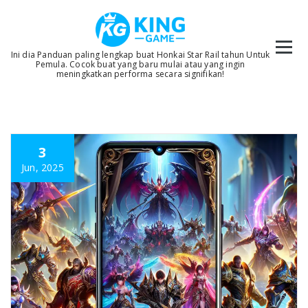
Skip
to
content
Ini dia Panduan paling lengkap buat Honkai Star Rail tahun Untuk
Pemula. Cocok buat yang baru mulai atau yang ingin
meningkatkan performa secara signifikan!
3
Jun, 2025