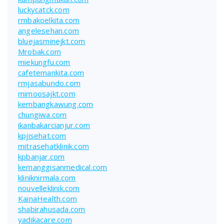
luckycatck.com
rmbakoelkita.com
angelesehan.com
bluejasminejkt.com
Mrobak.com
miekungfu.com
cafetemankita.com
rmjasabundo.com
mimoosajkt.com
kembangkawung.com
chungiwa.com
ikanbakarcianjur.com
kpjisehat.com
mitrasehatklinik.com
kpbanjar.com
kemanggisanmedical.com
kliniknirmala.com
nouvelleklinik.com
KainaHealth.com
shabirahusada.com
yadikacare.com