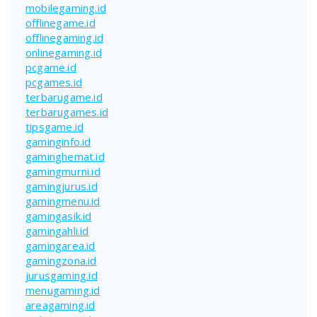
mobilegaming.id
offlinegame.id
offlinegaming.id
onlinegaming.id
pcgame.id
pcgames.id
terbarugame.id
terbarugames.id
tipsgame.id
gaminginfo.id
gaminghemat.id
gamingmurni.id
gamingjurus.id
gamingmenu.id
gamingasik.id
gamingahli.id
gamingarea.id
gamingzona.id
jurusgaming.id
menugaming.id
areagaming.id