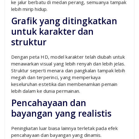
ke jalur berbatu di medan perang, semuanya tampak
lebih mirip hidup.
Grafik yang ditingkatkan
untuk karakter dan
struktur
Dengan peta HD, model karakter telah diubah untuk
menawarkan visual yang lebih renyah dan lebih jelas.
Struktur seperti menara dan pangkalan tampak lebih
megah dan terperinci, yang memperkaya
keseluruhan estetika dan membenamkan pemain
lebih dalam ke dunia permainan.
Pencahayaan dan
bayangan yang realistis
Peningkatan luar biasa lainnya terletak pada efek
pencahayaan dan bayangan yang dinamis.