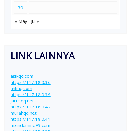
30
« May
Jul »
LINK LAINNYA
asikqq.com
https://117.18.0.36
ahliqq.com
https://117.18.0.39
jurusqq.net
https://117.18.0.42
murahqq.net
https://117.18.0.41
maindomino99.com