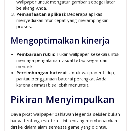
wallpaper untuk mengatur gambar sebagai latar
belakang Anda.
Pemanfaatan aplikasi
: Beberapa aplikasi
menyediakan fitur cepat yang merampingkan
proses.
Mengoptimalkan kinerja
Pembaruan rutin
: Tukar wallpaper sesekali untuk
menjaga pengalaman visual tetap segar dan
menarik.
Pertimbangan baterai
: Untuk wallpaper hidup,
pantau penggunaan baterai perangkat Anda,
karena animasi bisa lebih menuntut.
Pikiran Menyimpulkan
Daya pikat wallpaper pahlawan legenda seluler bukan
hanya tentang estetika – ini tentang membenamkan
diri ke dalam alam semesta game yang dicintai.