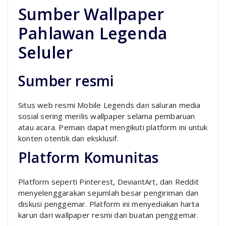
Sumber Wallpaper
Pahlawan Legenda
Seluler
Sumber resmi
Situs web resmi Mobile Legends dan saluran media
sosial sering merilis wallpaper selama pembaruan
atau acara. Pemain dapat mengikuti platform ini untuk
konten otentik dan eksklusif.
Platform Komunitas
Platform seperti Pinterest, DeviantArt, dan Reddit
menyelenggarakan sejumlah besar pengiriman dan
diskusi penggemar. Platform ini menyediakan harta
karun dari wallpaper resmi dan buatan penggemar.