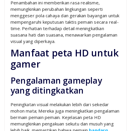
Penambahan ini memberikan rasa realisme,
memungkinkan perubahan lingkungan seperti
menggeser pola cahaya dan gerakan bayangan untuk
mempengaruhi keputusan taktis pemain secara real-
time. Perhatian terhadap detail meningkatkan
suasana hati dan suasana, menawarkan pengalaman
visual yang diperkaya.
Manfaat peta HD untuk
gamer
Pengalaman gameplay
yang ditingkatkan
Peningkatan visual melakukan lebih dari sekedar
mohon mata; Mereka juga meningkatkan pengalaman
bermain pemain pemain. Kejelasan peta HD
memungkinkan pengakuan sekutu dan musuh yang
lebih baik, memastikan bahwa pemain
bandarq