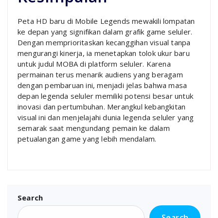
Peta HD baru di Mobile Legends mewakili lompatan
ke depan yang signifikan dalam grafik game seluler.
Dengan memprioritaskan kecanggihan visual tanpa
mengurangi kinerja, ia menetapkan tolok ukur baru
untuk judul MOBA di platform seluler. Karena
permainan terus menarik audiens yang beragam
dengan pembaruan ini, menjadi jelas bahwa masa
depan legenda seluler memiliki potensi besar untuk
inovasi dan pertumbuhan. Merangkul kebangkitan
visual ini dan menjelajahi dunia legenda seluler yang
semarak saat mengundang pemain ke dalam
petualangan game yang lebih mendalam.
Search
Search