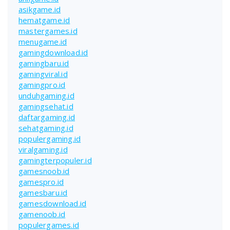
asikgame.id
hematgame.id
mastergames.id
menugame.id
gamingdownload.id
gamingbaru.id
gamingviral.id
gamingpro.id
unduhgaming.id
gamingsehat.id
daftargaming.id
sehatgaming.id
populergaming.id
viralgaming.id
gamingterpopuler.id
gamesnoob.id
gamespro.id
gamesbaru.id
gamesdownload.id
gamenoob.id
populergames.id