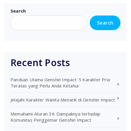
Search
Search
Recent Posts
Panduan Utama Genshin Impact: 5 Karakter Pria
Teratas yang Perlu Anda Ketahui
Jelajahi Karakter Wanita Menarik di Genshin Impact
Memahami Aturan 34: Dampaknya terhadap
Komunitas Penggemar Genshin Impact