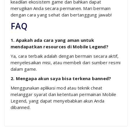
keadilan ekosistem game dan bahkan dapat
merugikan Anda secara permanen. Mari bermain
dengan cara yang sehat dan bertanggung jawab!
FAQ
1. Apakah ada cara yang aman untuk
mendapatkan resources di Mobile Legend?
Ya, cara terbaik adalah dengan bermain secara aktif,
menyelesaikan misi, atau membeli dari sumber resmi
dalam game.
2. Mengapa akun saya bisa terkena banned?
Menggunakan aplikasi mod atau teknik cheat
melanggar syarat dan ketentuan permainan Mobile
Legend, yang dapat menyebabkan akun Anda
dibanned.