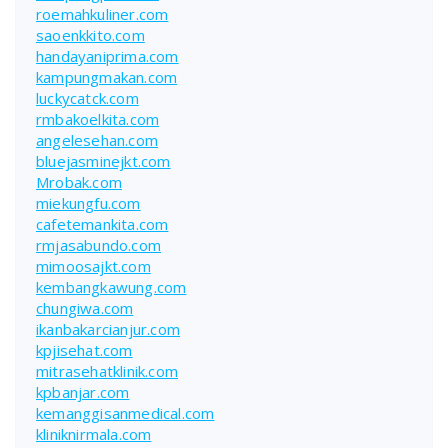
roemahkuliner.com
saoenkkito.com
handayaniprima.com
kampungmakan.com
luckycatck.com
rmbakoelkita.com
angelesehan.com
bluejasminejkt.com
Mrobak.com
miekungfu.com
cafetemankita.com
rmjasabundo.com
mimoosajkt.com
kembangkawung.com
chungiwa.com
ikanbakarcianjur.com
kpjisehat.com
mitrasehatklinik.com
kpbanjar.com
kemanggisanmedical.com
kliniknirmala.com