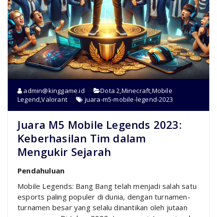
admin@kinggame.id
Dota 2
,
Minecraft
,
Mobile
Legend
,
Valorant
juara-m5-mobile-legend-2023
Juara M5 Mobile Legends 2023:
Keberhasilan Tim dalam
Mengukir Sejarah
Pendahuluan
Mobile Legends: Bang Bang telah menjadi salah satu
esports paling populer di dunia, dengan turnamen-
turnamen besar yang selalu dinantikan oleh jutaan