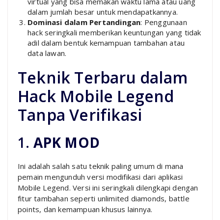
virtual yang bisa memakan waktu lama atau uang
dalam jumlah besar untuk mendapatkannya.
Dominasi dalam Pertandingan
: Penggunaan
hack seringkali memberikan keuntungan yang tidak
adil dalam bentuk kemampuan tambahan atau
data lawan.
Teknik Terbaru dalam
Hack Mobile Legend
Tanpa Verifikasi
1.
APK MOD
Ini adalah salah satu teknik paling umum di mana
pemain mengunduh versi modifikasi dari aplikasi
Mobile Legend. Versi ini seringkali dilengkapi dengan
fitur tambahan seperti unlimited diamonds, battle
points, dan kemampuan khusus lainnya.