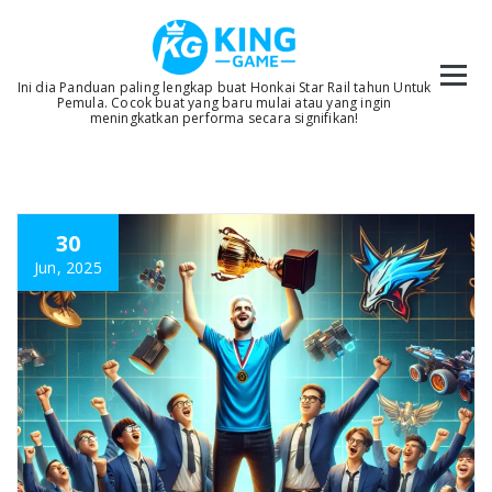
Skip
to
content
Ini dia Panduan paling lengkap buat Honkai Star Rail tahun Untuk
Pemula. Cocok buat yang baru mulai atau yang ingin
meningkatkan performa secara signifikan!
30
Jun, 2025