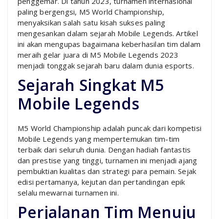
penggemar. Di tahun 2023, turnamen internasional
paling bergengsi, M5 World Championship,
menyaksikan salah satu kisah sukses paling
mengesankan dalam sejarah Mobile Legends. Artikel
ini akan mengupas bagaimana keberhasilan tim dalam
meraih gelar juara di M5 Mobile Legends 2023
menjadi tonggak sejarah baru dalam dunia esports.
Sejarah Singkat M5
Mobile Legends
M5 World Championship adalah puncak dari kompetisi
Mobile Legends yang mempertemukan tim-tim
terbaik dari seluruh dunia. Dengan hadiah fantastis
dan prestise yang tinggi, turnamen ini menjadi ajang
pembuktian kualitas dan strategi para pemain. Sejak
edisi pertamanya, kejutan dan pertandingan epik
selalu mewarnai turnamen ini.
Perjalanan Tim Menuju