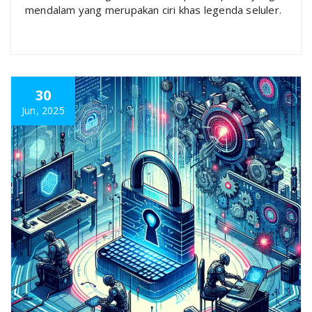
mendalam yang merupakan ciri khas legenda seluler.
30
Jun, 2025