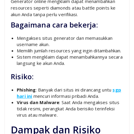
Generator online mengklaim dapat menambahkan
resources seperti diamonds atau battle points ke
akun Anda tanpa perlu verifikasi.
Bagaimana cara bekerja:
Mengakses situs generator dan memasukkan
username akun.
Memilih jumlah resources yang ingin ditambahkan.
Sistem mengklaim dapat menambahkannya secara
langsung ke akun Anda.
Risiko:
Phishing
: Banyak dari situs ini dirancang untu
sgp
hari ini
mencuri informasi pribadi Anda.
Virus dan Malware
: Saat Anda mengakses situs
tidak resmi, perangkat Anda berisiko terinfeksi
virus atau malware.
Dampak dan Risiko