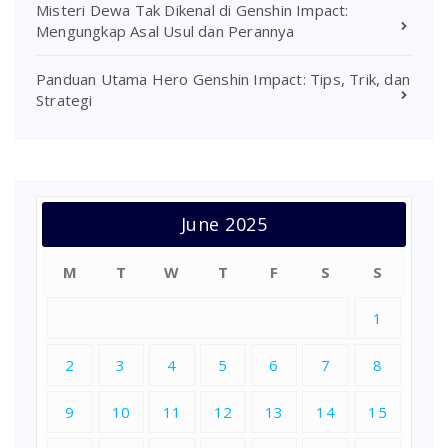
Misteri Dewa Tak Dikenal di Genshin Impact:
Mengungkap Asal Usul dan Perannya
Panduan Utama Hero Genshin Impact: Tips, Trik, dan
Strategi
June 2025
M
T
W
T
F
S
S
1
2
3
4
5
6
7
8
9
10
11
12
13
14
15