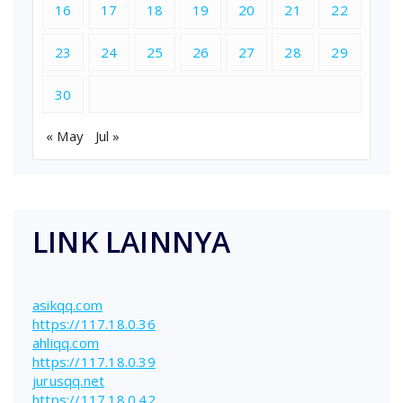
16
17
18
19
20
21
22
23
24
25
26
27
28
29
30
« May
Jul »
LINK LAINNYA
asikqq.com
https://117.18.0.36
ahliqq.com
https://117.18.0.39
jurusqq.net
https://117.18.0.42