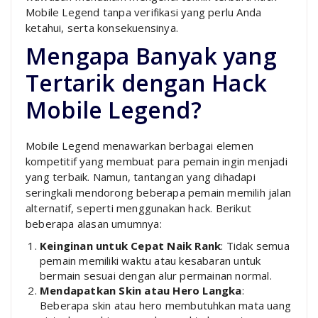
Mobile Legend tanpa verifikasi yang perlu Anda
ketahui, serta konsekuensinya.
Mengapa Banyak yang
Tertarik dengan Hack
Mobile Legend?
Mobile Legend menawarkan berbagai elemen
kompetitif yang membuat para pemain ingin menjadi
yang terbaik. Namun, tantangan yang dihadapi
seringkali mendorong beberapa pemain memilih jalan
alternatif, seperti menggunakan hack. Berikut
beberapa alasan umumnya:
Keinginan untuk Cepat Naik Rank
: Tidak semua
pemain memiliki waktu atau kesabaran untuk
bermain sesuai dengan alur permainan normal.
Mendapatkan Skin atau Hero Langka
:
Beberapa skin atau hero membutuhkan mata uang